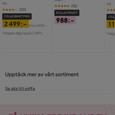
lådor och fack 120 cm
Holl
Vit
Vit
USB-
(
15
)
(
112
)
KOLLA PRISET!
OSLAGBART PRIS
OSL
988:-
2 499:-
1 
Pris
Förr
4 999:-
Pris
Original
Pri
Or
Tidigare lägsta pris 2 499:-
Tidig
Pris
Pri
Upptäck mer av vårt sortiment
Se alla Vit soffa