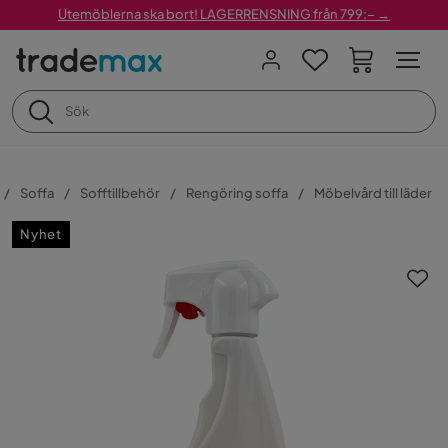
Utemöblerna ska bort! LAGERRENSNING från 799:– →
Soffa
Sofftillbehör
Rengöring soffa
Möbelvård till läder
Nyhet