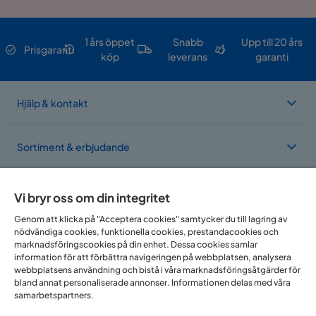
1 års öppet
Snabb
Upp till 20 års
Prisgaranti
köp
leverans
garanti
Hjälp & kontakt
Sortiment & erbjudande
Om Trademax
Vi bryr oss om din integritet
Genom att klicka på "Acceptera cookies" samtycker du till lagring av
nödvändiga cookies, funktionella cookies, prestandacookies och
Vi finns i flera länder
marknadsföringscookies på din enhet. Dessa cookies samlar
information för att förbättra navigeringen på webbplatsen, analysera
webbplatsens användning och bistå i våra marknadsföringsåtgärder för
bland annat personaliserade annonser. Informationen delas med våra
samarbetspartners.