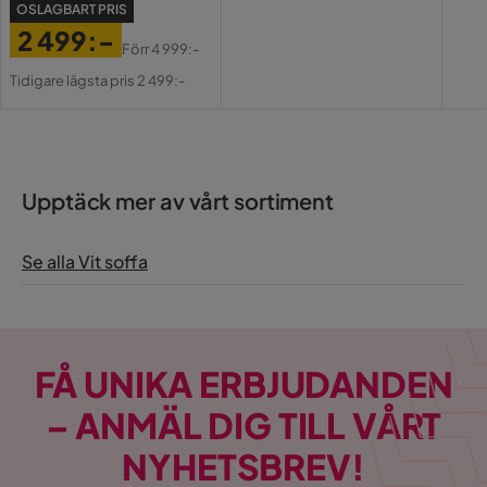
Pris
OSLAGBART PRIS
2 499:-
Förr
4 999:-
Pris
Original
Tidigare lägsta pris 2 499:-
Pris
Upptäck mer av vårt sortiment
Se alla Vit soffa
FÅ UNIKA ERBJUDANDEN
– ANMÄL DIG TILL VÅRT
NYHETSBREV!