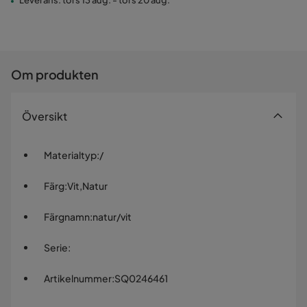
Leverans: tors 13 aug. - tors 20 aug.
Om produkten
Översikt
Materialtyp
:
/
Färg
:
Vit,Natur
Färgnamn
:
natur/vit
Serie
:
Artikelnummer
:
SQ0246461