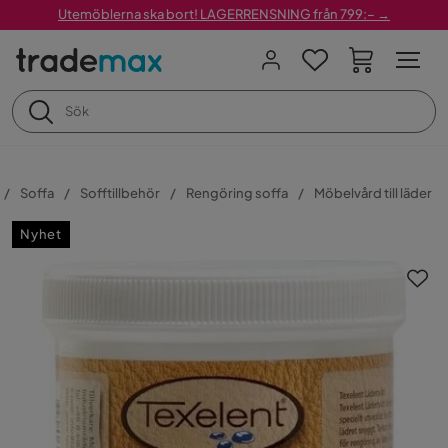
Utemöblerna ska bort! LAGERRENSNING från 799:– →
Soffa
Sofftillbehör
Rengöring soffa
Möbelvård till läder
Nyhet