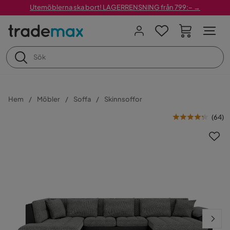
Utemöblerna ska bort! LAGERRENSNING från 799:– →
Hem
Möbler
Soffa
Skinnsoffor
(
64
)