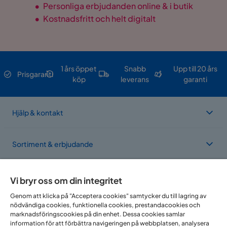
•
Personliga erbjudanden online & i butik
•
Kostnadsfritt och helt digitalt
1 års öppet
Snabb
Upp till 20 års
Prisgaranti
köp
leverans
garanti
Hjälp & kontakt
Sortiment & erbjudande
Om Trademax
Vi bryr oss om din integritet
Genom att klicka på "Acceptera cookies" samtycker du till lagring av
nödvändiga cookies, funktionella cookies, prestandacookies och
Vi finns i flera länder
marknadsföringscookies på din enhet. Dessa cookies samlar
information för att förbättra navigeringen på webbplatsen, analysera