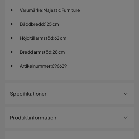
Varumärke
:
Majestic Furniture
Bäddbredd
:
125 cm
Höjd till armstöd
:
62 cm
Bredd armstöd
:
28 cm
Artikelnummer
:
696629
Specifikationer
Artikelnummer:
696629
Produktinformation
Storlek
Dynir bäddsoffa i en modern stil och maffig utforming med
Bäddbredd
125 cm
generösa mått och god sittkomfort. Soffans öppna layout