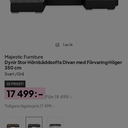
1 av 16
Majestic Furniture
Dynir Stor Hörnbäddsoffa Divan med Förvaring Höger
350 cm
Svart / Grå
SE PRISET!
17 499:-
Förr
19 499:-
Pris
Original
Tidigare lägsta pris 17 499:-
Pris