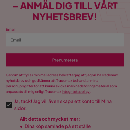
– ANMÄL DIG TILL VÅRT
Utdragbar dagbädd
Ja
NYHETSBREV!
Vikt
160.5 kg
Email
Färg
Grå
Fotpall ingår
Nej
Bäddriktning
Längsbäddad
Prenumerera
Form
U-formad
Genom att fylla i min mailadress bekräftar jag att jag vill ha Trademax
nyhetsbrev och godkänner att Trademax behandlar mina
Serie
Dynir
personuppgifter för att kunna skicka marknadsföringsmaterial som
anpassats till mig enligt Trademax
Integritetspolicy
.
Namn klädsel
Haze 11 + Hope 2
Ja, tack! Jag vill även skapa ett konto till Mina
sidor.
Allt detta och mycket mer:
•
Dina köp samlade på ett ställe