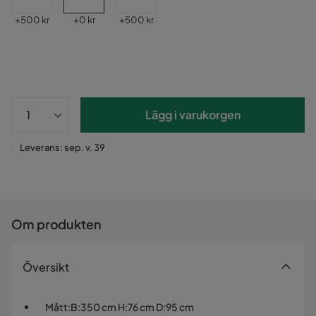
Pris
Pris
Pris
+
500 kr
+
0 kr
+
500 kr
Lägg i varukorgen
Leverans: sep. v. 39
Om produkten
Översikt
Mått
:
B:350 cm H:76 cm D:95 cm