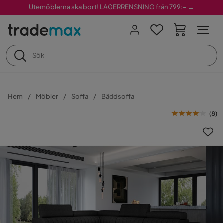
Utemöblerna ska bort! LAGERRENSNING från 799:– →
Hem
Möbler
Soffa
Bäddsoffa
(
8
)