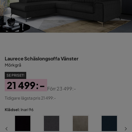
Laurece Schäslongsoffa Vänster
Mörkgrå
SE PRISET!
21 499:-
Förr
23 499:-
Pris
Original
Tidigare lägsta pris 21 499:-
Pris
Klädsel:
Inari 96