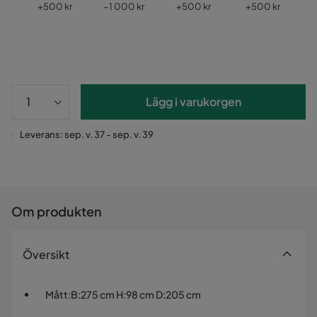
Pris
Pris
Pris
Pris
P
r
+
500 kr
−1 000 kr
+
500 kr
+
500 kr
−
Lägg i varukorgen
Leverans: sep. v. 37 - sep. v. 39
Om produkten
Översikt
Mått
:
B:275 cm H:98 cm D:205 cm