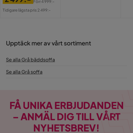
Förr
4 999:-
Pris
Original
Tidigare lägsta pris 2 499:-
Verified by Trustvoice
Pris
Upptäck mer av vårt sortiment
Se alla Grå bäddsoffa
Se alla Grå soffa
FÅ UNIKA ERBJUDANDEN
– ANMÄL DIG TILL VÅRT
NYHETSBREV!