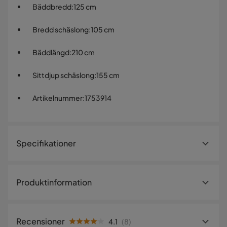
Bäddbredd
:
125 cm
Bredd schäslong
:
105 cm
Bäddlängd
:
210 cm
Sittdjup schäslong
:
155 cm
Artikelnummer
:
1753914
Specifikationer
Artikelnummer:
1753914
Produktinformation
Storlek
Höjd
98 cm
Recensioner
4.1
(
8
)