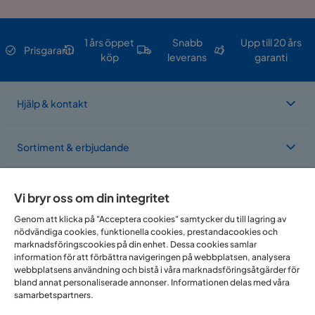
1 års öppet
Snabb
Upp till 20 års
Prisgaranti
köp
leverans
garanti
Hjälp & kontakt
Sortiment & erbjudande
Om Trademax
Vi bryr oss om din integritet
Genom att klicka på "Acceptera cookies" samtycker du till lagring av
nödvändiga cookies, funktionella cookies, prestandacookies och
Vi finns i flera länder
marknadsföringscookies på din enhet. Dessa cookies samlar
information för att förbättra navigeringen på webbplatsen, analysera
webbplatsens användning och bistå i våra marknadsföringsåtgärder för
bland annat personaliserade annonser. Informationen delas med våra
samarbetspartners.