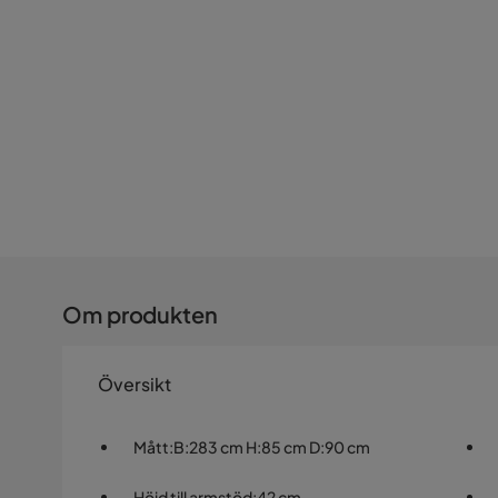
Om produkten
Översikt
Mått
:
B:283 cm H:85 cm D:90 cm
Höjd till armstöd
:
42 cm