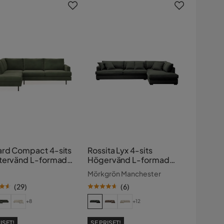
rd Compact 4-sits
Rossita Lyx 4-sits
tervänd L-formad
Högervänd L-formad
slongsoffa i
Extra Djup
Mörkgrön Manchester
hester
Schäslongsoffa i
(
29
)
(
6
)
Manchester
+8
+12
ISET!
SE PRISET!