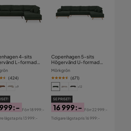
nhagen 4-sits
Copenhagen 5-sits
rvänd L-formad
Högervänd U-formad
slongsoffa i
Soffa med Divan och
grön
Mörkgrön
hester
Schäslong i Manchester
(
424
)
(
671
)
+9
+12
ISET!
SE PRISET!
 999:-
16 999:-
Förr
18 999:-
Förr
22 999:-
s
ginal
Pris
Original
re lägsta pris 13 999:-
Tidigare lägsta pris 16 999:-
s
Pris