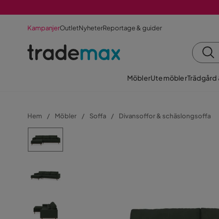
Kampanjer
Outlet
Nyheter
Reportage & guider
Möbler
Utemöbler
Trädgård
Hem
Möbler
Soffa
Divansoffor & schäslongsoffa