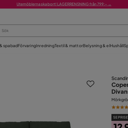
Utemöblerna ska bort! LAGERRENSNING från 799:– →
 & spabad
Förvaring
Inredning
Textil & mattor
Belysning & el
Hushåll
Sp
Scandi
Copen
Divan
Mörkgrö
SE PRISE
12 