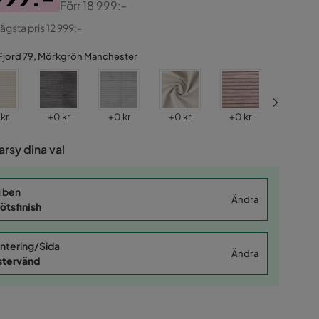
Förr
18 999:-
ginal
lägsta pris 12 999:-
Fjord 79, Mörkgrön Manchester
s
Pris
Pris
Pris
Pris
Pris
 kr
+
0 kr
+
0 kr
+
0 kr
+
0 kr
+
0 kr
rsy dina val
 ben
Ändra
ötsfinish
ntering/Sida
Ändra
stervänd