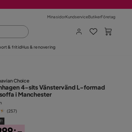
Mina sidor
Kundservice
Butiker
Företag
ort & fritid
Hus & renovering
navian Choice
hagen 4-sits Vänstervänd L-formad
soffa i Manchester
n
(
257
)
T!
999:-