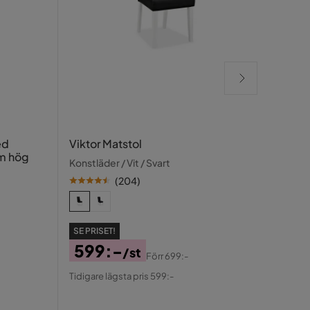
Kronb
ed
Viktor Matstol
Nibe 
m hög
Konstläder / Vit / Svart
Vit/G
(
204
)
SE PR
2 
SE PRISET!
Pris
Ori
599:-
/st
Förr
699:-
Tidiga
Pris
Pris
Original
Tidigare lägsta pris 599:-
Pris