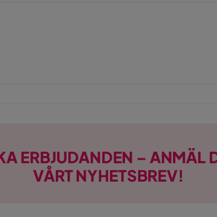
n starkt
sk
ish
Verified by Trustvoice
Mörkgrön Manchester
KA ERBJUDANDEN – ANMÄL D
VÅRT NYHETSBREV!
en
nd