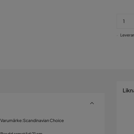
Leverans
Likn
Varumärke
:
Scandinavian Choice
Bredd armstöd
:
21 cm