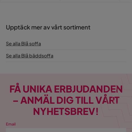
Pris
Bäddriktning
Längsbäddad
Serie
Zulueta
Upptäck mer av vårt sortiment
Orientering/Sida
Universal
Se alla Blå soffa
Namn klädsel
Alm 5
Se alla Blå bäddsoffa
FÅ UNIKA ERBJUDANDEN
– ANMÄL DIG TILL VÅRT
NYHETSBREV!
Email