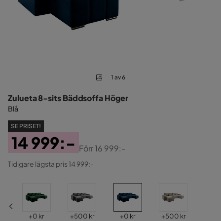
1 av 6
Zulueta 8-sits Bäddsoffa Höger
Blå
SE PRISET!
14 999:-
Förr
16 999:-
Pris
Original
Tidigare lägsta pris 14 999:-
Pris
Pris
Pris
Pris
Pris
+
0 kr
+
500 kr
+
0 kr
+
500 kr