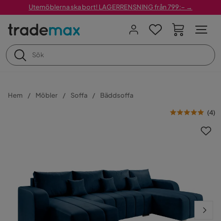
Utemöblerna ska bort! LAGERRENSNING från 799:– →
Hem
Möbler
Soffa
Bäddsoffa
(
4
)