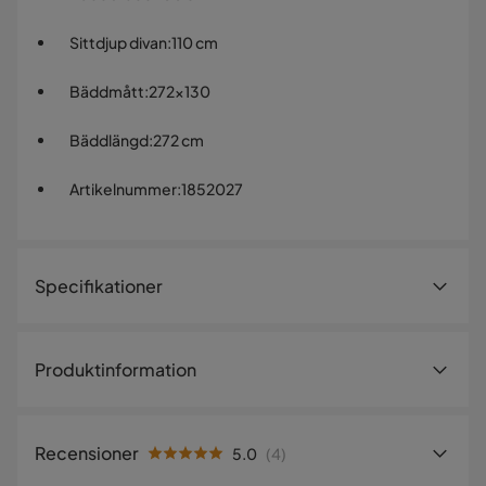
Sittdjup divan
:
110 cm
Bäddmått
:
272x130
Bäddlängd
:
272 cm
Artikelnummer
:
1852027
Specifikationer
Artikelnummer:
1852027
Produktinformation
Storlek
Zulueta 8-sits Bäddsoffa Höger - Blå
Bäddbredd
130 cm
Recensioner
5.0
(
4
)
Denna Zulueta bäddsoffa är en perfekt kombination av stil
Höjd
86 cm