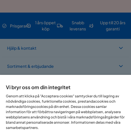
1 års öppet
Snabb
Upp till 20 års
Prisgaranti
köp
leverans
garanti
Hjälp & kontakt
Sortiment & erbjudande
Om Trademax
Vi bryr oss om din integritet
Genom att klicka på "Acceptera cookies" samtycker du till lagring av
nödvändiga cookies, funktionella cookies, prestandacookies och
Vi finns i flera länder
marknadsföringscookies på din enhet. Dessa cookies samlar
information för att förbättra navigeringen på webbplatsen, analysera
webbplatsens användning och bistå i våra marknadsföringsåtgärder för
bland annat personaliserade annonser. Informationen delas med våra
samarbetspartners.