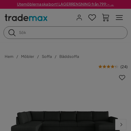
Utemöblerna ska bort! LAGERRENSNING från 799:– →
Hem
Möbler
Soffa
Bäddsoffa
(
24
)