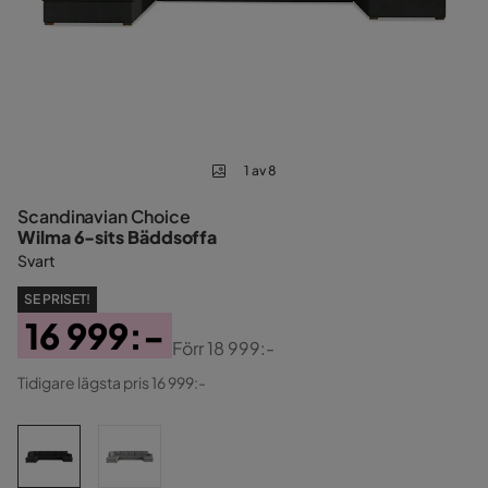
1 av 8
Scandinavian Choice
Wilma 6-sits Bäddsoffa
Svart
SE PRISET!
16 999:-
Förr
18 999:-
Pris
Original
Tidigare lägsta pris 16 999:-
Pris