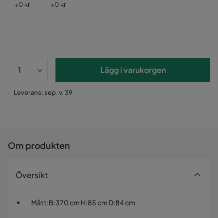
Pris
Pris
+
0 kr
+
0 kr
Lägg i varukorgen
Leverans: sep. v. 39
Om produkten
Översikt
Mått
:
B:370 cm H:85 cm D:84 cm