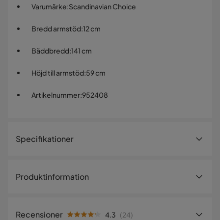
Varumärke
:
Scandinavian Choice
Bredd armstöd
:
12 cm
Bäddbredd
:
141 cm
Höjd till armstöd
:
59 cm
Artikelnummer
:
952408
Specifikationer
Artikelnummer:
952408
Produktinformation
Storlek
Bredd armstöd
12 cm
Recensioner
4.3
(
24
)