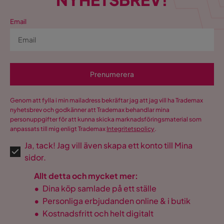
Fotpall ingår
Nej
Email
Bäddriktning
Längsbäddad
Form
U-formad
Prenumerera
Serie
Wilma
Namn klädsel
Sense 14
Genom att fylla i min mailadress bekräftar jag att jag vill ha Trademax
nyhetsbrev och godkänner att Trademax behandlar mina
personuppgifter för att kunna skicka marknadsföringsmaterial som
anpassats till mig enligt Trademax
Integritetspolicy
.
Ja, tack! Jag vill även skapa ett konto till Mina
sidor.
Allt detta och mycket mer:
•
Dina köp samlade på ett ställe
•
Personliga erbjudanden online & i butik
•
Kostnadsfritt och helt digitalt