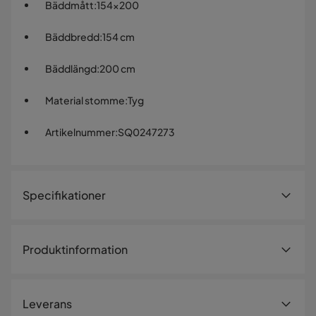
Bäddmått
:
154x200
Bäddbredd
:
154 cm
Bäddlängd
:
200 cm
Material stomme
:
Tyg
Artikelnummer
:
SQ0247273
Specifikationer
Artikelnummer:
SQ0247273
Produktinformation
Storlek
LOGO 3 soffa – Lumo 55 (beige)
Höjd
89 cm
Leverans
LOGO 3-soffan är klädd i tyg och har en integrerad
Bäddmått
154x200