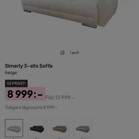
1 av 5
Simerly 3-sits Soffa
beige
SE PRISET!
8 999:-
Förr
12 999:-
Pris
Original
Tidigare lägsta pris 8 999:-
Pris