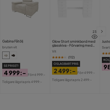
Bäddriktning
Längsbäddad
Serie
23
Gabina Fåtölj
Glow Stort sminkbord med
Juste
glasskiva - Förvaring med
bruten vit
Svart
lådor och fack 120 cm
Vit
(
112
)
KOLL
OSLAGBART PRIS
9
SE PRISET!
2 499:-
4 999:-
Pri
Förr
4 999:-
Förr
6 999:-
Pris
Original
Pris
Original
Tidigare lägsta pris 2 499:-
Tidigare lägsta pris 4 999:-
Pris
Pris