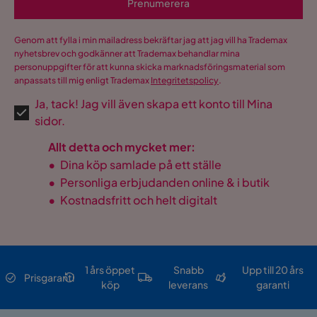
Prenumerera
Genom att fylla i min mailadress bekräftar jag att jag vill ha Trademax
nyhetsbrev och godkänner att Trademax behandlar mina
personuppgifter för att kunna skicka marknadsföringsmaterial som
anpassats till mig enligt Trademax
Integritetspolicy
.
Ja, tack! Jag vill även skapa ett konto till Mina
sidor.
Allt detta och mycket mer:
•
Dina köp samlade på ett ställe
•
Personliga erbjudanden online & i butik
•
Kostnadsfritt och helt digitalt
1 års öppet
Snabb
Upp till 20 års
Prisgaranti
köp
leverans
garanti