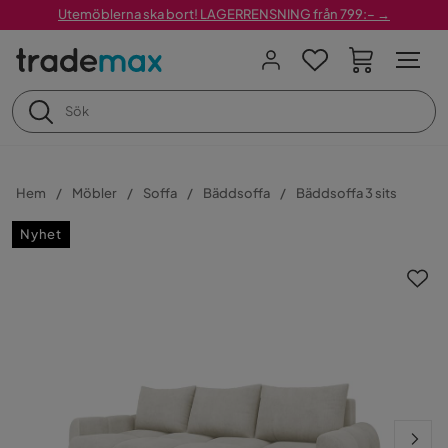
Utemöblerna ska bort! LAGERRENSNING från 799:– →
Hem
Möbler
Soffa
Bäddsoffa
Bäddsoffa 3 sits
Nyhet