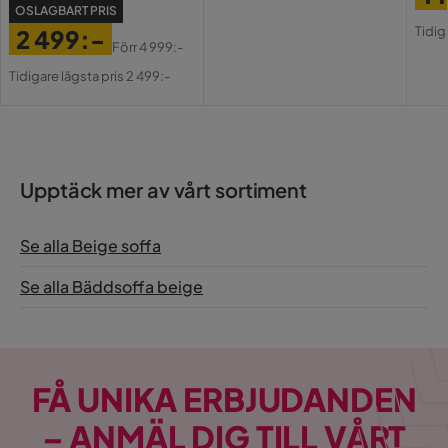
Pris
OSLAGBART PRIS
Pri
Or
Tidig
2 499:-
Pri
Förr
4 999:-
Pris
Original
Tidigare lägsta pris 2 499:-
Pris
Upptäck mer av vårt sortiment
Se alla Beige soffa
Se alla Bäddsoffa beige
FÅ UNIKA ERBJUDANDEN
– ANMÄL DIG TILL VÅRT