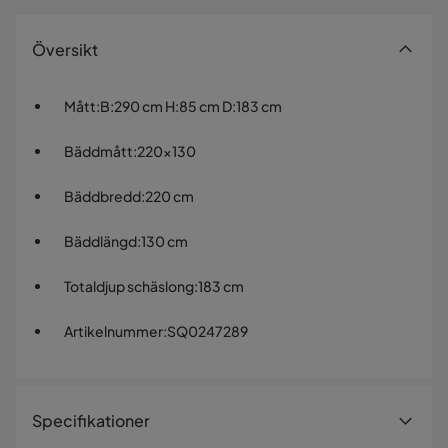
Översikt
Mått
:
B:290 cm H:85 cm D:183 cm
Bäddmått
:
220x130
Bäddbredd
:
220 cm
Bäddlängd
:
130 cm
Totaldjup schäslong
:
183 cm
Artikelnummer
:
SQ0247289
Specifikationer