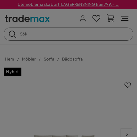
Utemöblerna ska bort! LAGERRENSNING från 799:– →
Hem
Möbler
Soffa
Bäddsoffa
Nyhet