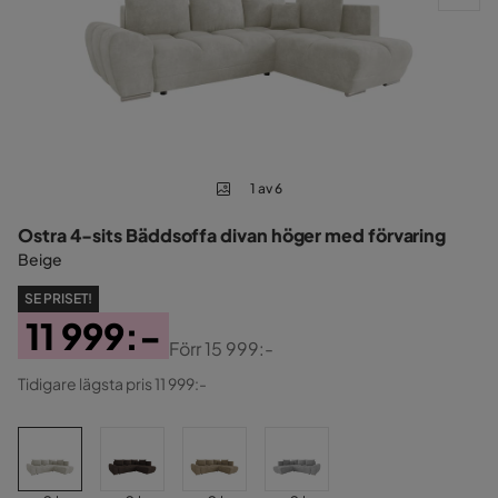
1 av 6
Ostra 4-sits Bäddsoffa divan höger med förvaring
Beige
SE PRISET!
11 999:-
Förr
15 999:-
Pris
Original
Tidigare lägsta pris 11 999:-
Pris