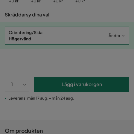
Pris
Pris
Pris
Pris
+
0 kr
+
0 kr
+
0 kr
+
0 kr
Skräddarsy dina val
Orientering/Sida
Ändra
Högervänd
Lägg i varukorgen
Leverans: mån 17 aug. - mån 24 aug.
Om produkten