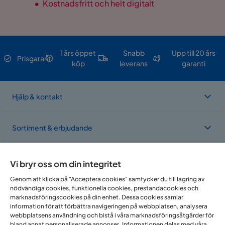
•
Kostnadsfritt och helt digitalt
1 års öppet
Snabb
Upp till 20 års
Prisgaranti
köp
leverans
garanti
Hjälp & kontakt
Sortiment & erbjudande
Om Trademax
Vi bryr oss om din integritet
Genom att klicka på "Acceptera cookies" samtycker du till lagring av
nödvändiga cookies, funktionella cookies, prestandacookies och
Vi finns i flera länder
marknadsföringscookies på din enhet. Dessa cookies samlar
information för att förbättra navigeringen på webbplatsen, analysera
webbplatsens användning och bistå i våra marknadsföringsåtgärder för
bland annat personaliserade annonser. Informationen delas med våra