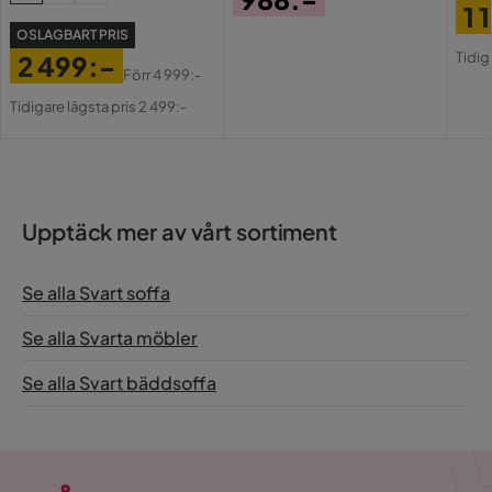
1 
Pris
OSLAGBART PRIS
Pri
Or
Tidig
2 499:-
Pri
Förr
4 999:-
Pris
Original
Tidigare lägsta pris 2 499:-
Pris
Upptäck mer av vårt sortiment
Se alla Svart soffa
Se alla Svarta möbler
Se alla Svart bäddsoffa