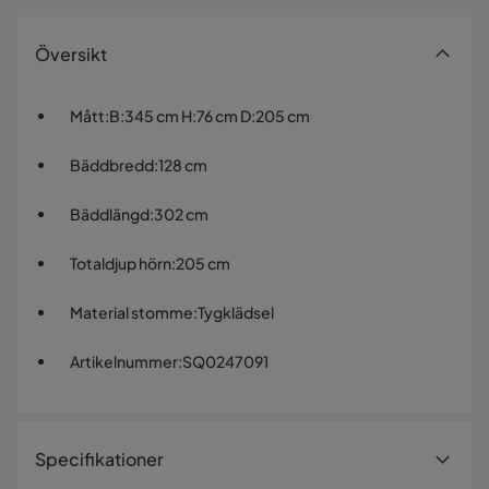
Översikt
Mått
:
B:345 cm H:76 cm D:205 cm
Bäddbredd
:
128 cm
Bäddlängd
:
302 cm
Totaldjup hörn
:
205 cm
Material stomme
:
Tygklädsel
Artikelnummer
:
SQ0247091
Specifikationer