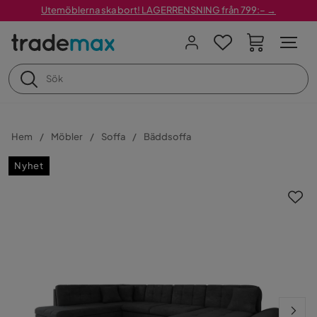
Utemöblerna ska bort! LAGERRENSNING från 799:– →
Hem
Möbler
Soffa
Bäddsoffa
Nyhet