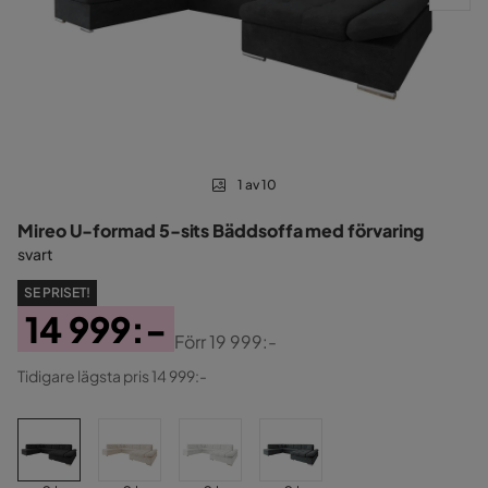
1 av 10
Mireo U-formad 5-sits Bäddsoffa med förvaring
svart
SE PRISET!
14 999:-
Förr
19 999:-
Pris
Original
Tidigare lägsta pris 14 999:-
Pris