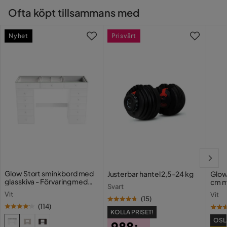
Ofta köpt tillsammans med
Nyhet
Prisvärt
Glow Stort sminkbord med
Justerbar hantel 2,5-24 kg
Glow
glasskiva - Förvaring med
cm m
Svart
lådor och fack 120 cm
Holl
Vit
Vit
USB-
(
15
)
(
114
)
KOLLA PRISET!
OSL
988:-