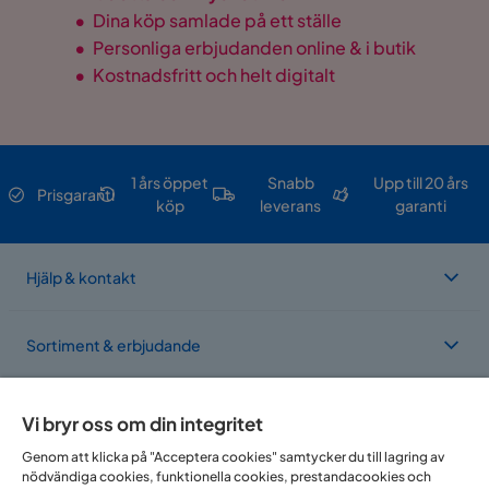
•
Dina köp samlade på ett ställe
•
Personliga erbjudanden online & i butik
•
Kostnadsfritt och helt digitalt
1 års öppet
Snabb
Upp till 20 års
Prisgaranti
köp
leverans
garanti
Hjälp & kontakt
Sortiment & erbjudande
Om Trademax
Vi bryr oss om din integritet
Genom att klicka på "Acceptera cookies" samtycker du till lagring av
nödvändiga cookies, funktionella cookies, prestandacookies och
Vi finns i flera länder