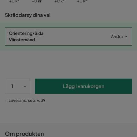
Pris
Pris
Pris
Pris
+
0 kr
+
0 kr
+
0 kr
+
0 kr
Skräddarsy dina val
Orientering/Sida
Ändra
Vänstervänd
Lägg i varukorgen
Leverans: sep. v. 39
Om produkten