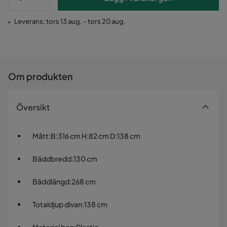
Leverans: tors 13 aug. - tors 20 aug.
Om produkten
Översikt
Mått
:
B:316 cm H:82 cm D:138 cm
Bäddbredd
:
130 cm
Bäddlängd
:
268 cm
Totaldjup divan
:
138 cm