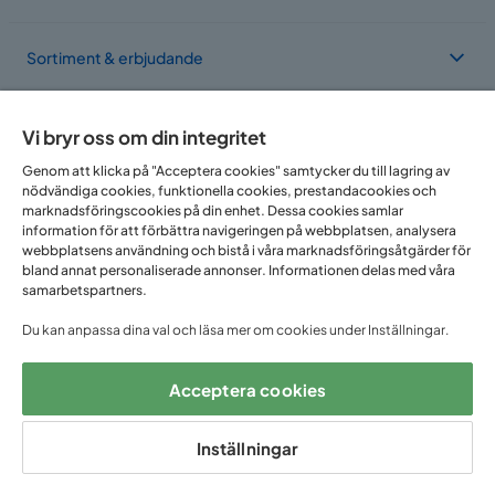
Sortiment & erbjudande
Om Trademax
Vi bryr oss om din integritet
Genom att klicka på "Acceptera cookies" samtycker du till lagring av
nödvändiga cookies, funktionella cookies, prestandacookies och
Vi finns i flera länder
marknadsföringscookies på din enhet. Dessa cookies samlar
information för att förbättra navigeringen på webbplatsen, analysera
webbplatsens användning och bistå i våra marknadsföringsåtgärder för
bland annat personaliserade annonser. Informationen delas med våra
samarbetspartners.
Du kan anpassa dina val och läsa mer om cookies under Inställningar.
Acceptera cookies
Följ oss på:
Inställningar
Copyright © 2025 Home Furnishing Nordic AB