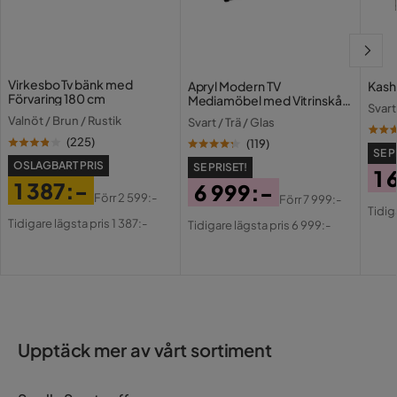
Tygklädd
Ja
Utdragbar dagbädd
Ja
Virkesbo Tv bänk med
Apryl Modern TV
Kash
Förvaring 180 cm
Mediamöbel med Vitrinskåp
Svart
och LED-belysning
Vikt
119 kg
Valnöt / Brun / Rustik
Svart / Trä / Glas
(
225
)
(
119
)
Färg
Svart
SE P
OSLAGBART PRIS
SE PRISET!
1 
1 387:-
6 999:-
Fotpall ingår
Nej
Pri
Or
Förr
2 599:-
Förr
7 999:-
Pris
Original
Pris
Original
Tidig
Pri
Tidigare lägsta pris 1 387:-
Tidigare lägsta pris 6 999:-
Bäddriktning
Längsbäddad
Pris
Pris
Serie
Upptäck mer av vårt sortiment