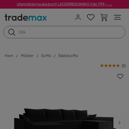
Utemöblerna ska bort! LAGERRENSNING från 799:– →
Hem
Möbler
Soffa
Bäddsoffa
(
1
)