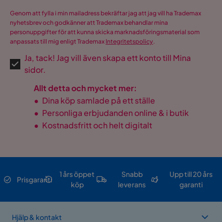
Genom att fylla i min mailadress bekräftar jag att jag vill ha Trademax
nyhetsbrev och godkänner att Trademax behandlar mina
personuppgifter för att kunna skicka marknadsföringsmaterial som
anpassats till mig enligt Trademax
Integritetspolicy
.
Ja, tack! Jag vill även skapa ett konto till Mina
sidor.
Allt detta och mycket mer:
•
Dina köp samlade på ett ställe
•
Personliga erbjudanden online & i butik
•
Kostnadsfritt och helt digitalt
1 års öppet
Snabb
Upp till 20 års
Prisgaranti
köp
leverans
garanti
Hjälp & kontakt