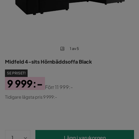
1 av 5
Midfeld 4-sits Hörnbäddsoffa Black
SE PRISET!
9 999:-
Förr
11 999:-
Pris
Original
Tidigare lägsta pris 9 999:-
Pris
Lägg i varukorgen