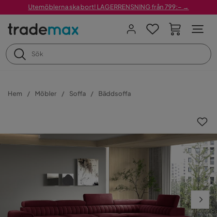
Utemöblerna ska bort! LAGERRENSNING från 799:– →
Hem
Möbler
Soffa
Bäddsoffa