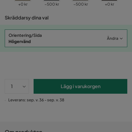
Pris
Pris
Pris
Pris
+
0 kr
−500 kr
−500 kr
+
0 kr
Skräddarsy dina val
Orientering/Sida
Ändra
Högervänd
Lägg i varukorgen
Leverans: sep. v. 36 - sep. v. 38
Om produkten