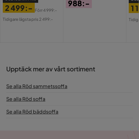
988:-
Dynfyllning
Skum,Vågfjäder
2 499:-
1 
Pris
Förr
4 999:-
Pris
Original
Pri
Or
Funktion
Tidigare lägsta pris 2 499:-
Tidig
Pris
Pri
Bäddbar
Ja
Förvaring
Ja
Förvaringstyp
Lift-up förvaring
Upptäck mer av vårt sortiment
Övrigt
Se alla Röd sammetssoffa
Färgnamn
Vinröd
Se alla Röd soffa
Tvättbar
Nej
Se alla Röd bäddsoffa
Garanti
10 år
Montering krävs
Ja