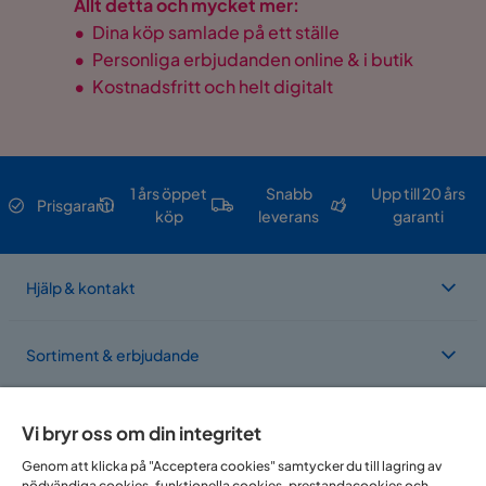
Allt detta och mycket mer:
•
Dina köp samlade på ett ställe
•
Personliga erbjudanden online & i butik
•
Kostnadsfritt och helt digitalt
1 års öppet
Snabb
Upp till 20 års
Prisgaranti
köp
leverans
garanti
Hjälp & kontakt
Sortiment & erbjudande
Om Trademax
Vi bryr oss om din integritet
Genom att klicka på "Acceptera cookies" samtycker du till lagring av
nödvändiga cookies, funktionella cookies, prestandacookies och