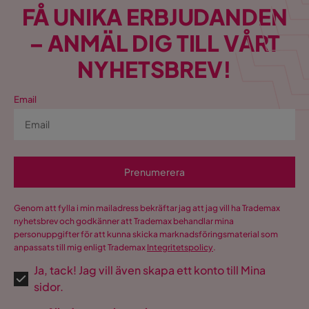
Utdragbar dagbädd
Ja
FÅ UNIKA ERBJUDANDEN
Färg
Röd
– ANMÄL DIG TILL VÅRT
NYHETSBREV!
Klädsel
Loco 25
Fotpall ingår
Nej
Email
Bäddriktning
Längsbäddad
Form
U-formad
Prenumerera
Serie
Genom att fylla i min mailadress bekräftar jag att jag vill ha Trademax
Orientering/Sida
Högervänd
nyhetsbrev och godkänner att Trademax behandlar mina
personuppgifter för att kunna skicka marknadsföringsmaterial som
anpassats till mig enligt Trademax
Integritetspolicy
.
Ja, tack! Jag vill även skapa ett konto till Mina
sidor.