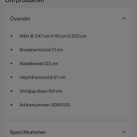
Översikt
Mått
:
B:347 cm H:92 cm D:202 cm
Bredd armstöd
:
31 cm
Bäddbredd
:
123 cm
Höjd till armstöd
:
57 cm
Sittdjup divan
:
159 cm
Artikelnummer
:
2081000
Specifikationer