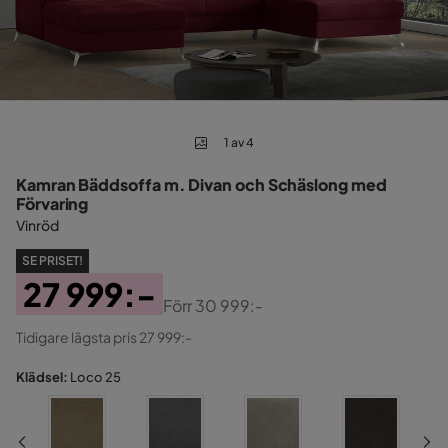
1 av 4
Kamran Bäddsoffa m. Divan och Schäslong med
Förvaring
Vinröd
SE PRISET!
27 999:-
Förr
30 999:-
Pris
Original
Tidigare lägsta pris 27 999:-
Pris
Klädsel:
Loco 25