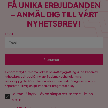
Utdragbar dagbädd
Ja
FÅ UNIKA ERBJUDANDEN
Färg
Beige
– ANMÄL DIG TILL VÅRT
NYHETSBREV!
Klädsel
Nube 20
Fotpall ingår
Nej
Email
Bäddriktning
Längsbäddad
Form
U-formad
Prenumerera
Serie
Genom att fylla i min mailadress bekräftar jag att jag vill ha Trademax
Orientering/Sida
Högervänd
nyhetsbrev och godkänner att Trademax behandlar mina
personuppgifter för att kunna skicka marknadsföringsmaterial som
anpassats till mig enligt Trademax
Integritetspolicy
.
Ja, tack! Jag vill även skapa ett konto till Mina
sidor.