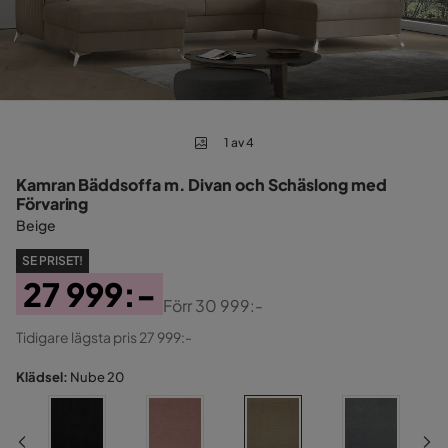
1 av 4
Kamran Bäddsoffa m. Divan och Schäslong med
Förvaring
Beige
SE PRISET!
27 999:-
Förr
30 999:-
Pris
Original
Tidigare lägsta pris 27 999:-
Pris
Klädsel:
Nube 20