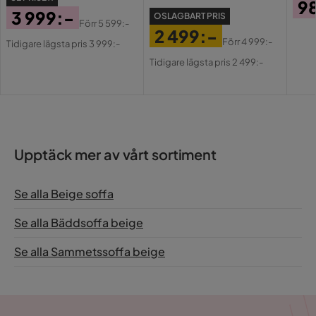
9
Dynfyllning
Skum,Vågfjäder
3 999:-
OSLAGBART PRIS
Pri
Förr
5 599:-
2 499:-
Pris
Original
Funktion
Förr
4 999:-
Tidigare lägsta pris 3 999:-
Pris
Original
Pris
Tidigare lägsta pris 2 499:-
Bäddbar
Ja
Pris
Förvaring
Ja
Förvaringstyp
Lift-up förvaring
Upptäck mer av vårt sortiment
Övrigt
Se alla Beige soffa
Färgnamn
Beige
Se alla Bäddsoffa beige
Tvättbar
Nej
Se alla Sammetssoffa beige
Garanti
10 år
Montering krävs
Ja