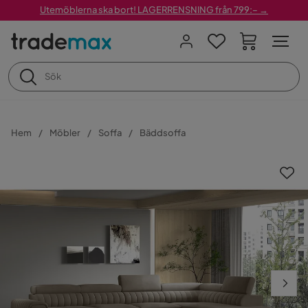
Utemöblerna ska bort! LAGERRENSNING från 799:– →
Hem
Möbler
Soffa
Bäddsoffa