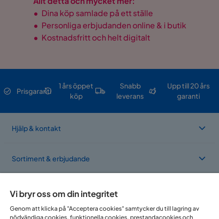
Allt detta och mycket mer:
•
Dina köp samlade på ett ställe
•
Personliga erbjudanden online & i butik
•
Kostnadsfritt och helt digitalt
1 års öppet
Snabb
Upp till 20 års
Prisgaranti
köp
leverans
garanti
Hjälp & kontakt
Sortiment & erbjudande
Om Trademax
Vi bryr oss om din integritet
Genom att klicka på "Acceptera cookies" samtycker du till lagring av
nödvändiga cookies, funktionella cookies, prestandacookies och