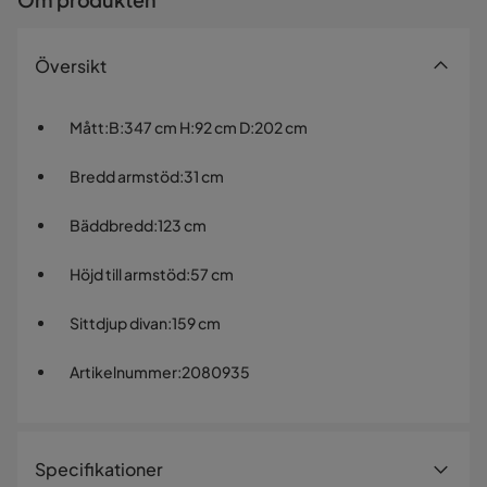
Översikt
Mått
:
B:347 cm H:92 cm D:202 cm
Bredd armstöd
:
31 cm
Bäddbredd
:
123 cm
Höjd till armstöd
:
57 cm
Sittdjup divan
:
159 cm
Artikelnummer
:
2080935
Specifikationer