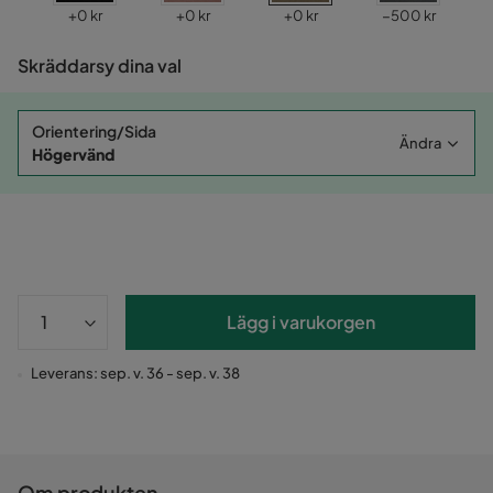
Pris
Pris
Pris
Pris
+
0 kr
+
0 kr
+
0 kr
−500 kr
Skräddarsy dina val
Orientering/Sida
Ändra
Högervänd
Lägg i varukorgen
Leverans: sep. v. 36 - sep. v. 38
Om produkten