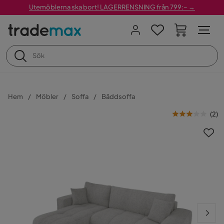
Utemöblerna ska bort! LAGERRENSNING från 799:– →
Hem
Möbler
Soffa
Bäddsoffa
(
2
)