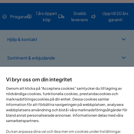
1 års öppet
Snabb
Upp till 20 års
Prisgaranti
köp
leverans
garanti
Hjälp & kontakt
Sortiment & erbjudande
Om Trademax
Vi bryr oss om din integritet
Genom att klicka på "Acceptera cookies" samtycker du till lagring av
nödvändiga cookies, funktionella cookies, prestandacookies och
Vi finns i flera länder
marknadsföringscookies på din enhet. Dessa cookies samlar
information för att förbättra navigeringen på webbplatsen, analysera
webbplatsens användning och bistå i våra marknadsföringsåtgärder för
bland annat personaliserade annonser. Informationen delas med våra
samarbetspartners.
Du kan anpassa dina val och läsa mer om cookies under Inställningar.