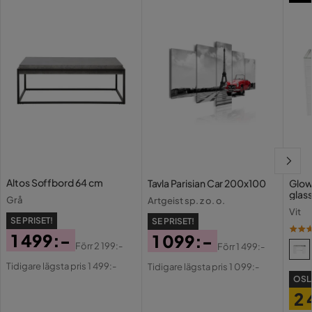
Färg
Grå
Fotpall ingår
Nej
Bäddriktning
Längsbäddad
Serie
Flo
Altos Soffbord 64 cm
Tavla Parisian Car 200x100
Glow
glas
Grå
Artgeist sp. z o. o.
Vit
SE PRISET!
SE PRISET!
1 499:-
1 099:-
Förr
2 199:-
Förr
1 499:-
Pris
Original
Pris
Original
Tidigare lägsta pris 1 499:-
Tidigare lägsta pris 1 099:-
Pris
Pris
OSL
2 