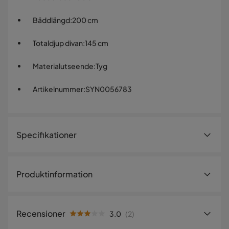
Bäddlängd
:
200 cm
Totaldjup divan
:
145 cm
Materialutseende
:
Tyg
Artikelnummer
:
SYN0056783
Specifikationer
Artikelnummer:
SYN0056783
Produktinformation
Storlek
Bäddbredd
130 cm
Recensioner
3.0
(
2
)
Höjd
82 cm