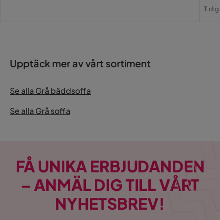
Pri
Or
Tidig
Pri
Upptäck mer av vårt sortiment
Se alla Grå bäddsoffa
Se alla Grå soffa
FÅ UNIKA ERBJUDANDEN
– ANMÄL DIG TILL VÅRT
NYHETSBREV!