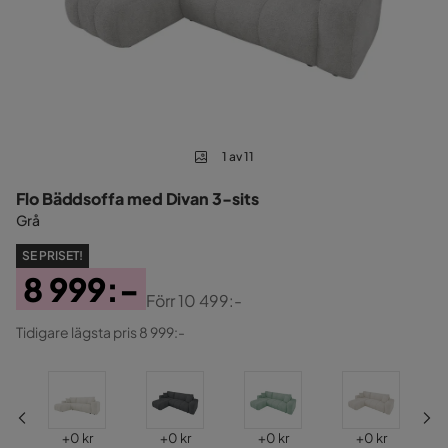
1 av 11
Flo Bäddsoffa med Divan 3-sits
Grå
SE PRISET!
8 999:-
Förr
10 499:-
Pris
Original
Tidigare lägsta pris 8 999:-
Pris
Pris
Pris
Pris
Pris
+
0 kr
+
0 kr
+
0 kr
+
0 kr