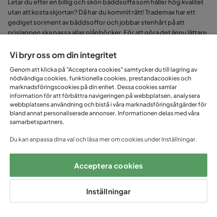
Letar du efter en billig och skön bäddsoffa som håller hög kvalitet
utan att kosta skjortan? Då har du kommit rätt! Trademax har ett
gediget soriment av bäddsoffor och jobbar stenhårt på att
prislappen ska passa allas plånböcker. För att göra det ännu lättare
för dig att välja rätt och veta vad du ska tänka på har vi satt ihop ett
litet test på tre populära bäddsoffor i olika prisklasser. Läs gärna
Vi bryr oss om din integritet
det och jämför och se vad som kan vara viktigt för dig, länken till
Genom att klicka på "Acceptera cookies" samtycker du till lagring av
testet hittar du
här
.
nödvändiga cookies, funktionella cookies, prestandacookies och
marknadsföringscookies på din enhet. Dessa cookies samlar
information för att förbättra navigeringen på webbplatsen, analysera
webbplatsens användning och bistå i våra marknadsföringsåtgärder för
bland annat personaliserade annonser. Informationen delas med våra
samarbetspartners.
Pris
6 999 kr
Du kan anpassa dina val och läsa mer om cookies under Inställningar.
Acceptera cookies
Inställningar