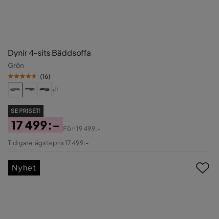
Dynir 4-sits Bäddsoffa
Grön
(
16
)
+11
SE PRISET!
17 499:-
Förr
19 499:-
Pris
Original
Tidigare lägsta pris 17 499:-
Pris
Nyhet