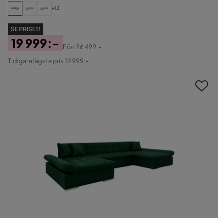
+12
SE PRISET!
19 999:-
Förr
26 499:-
Pris
Original
Tidigare lägsta pris 19 999:-
Pris