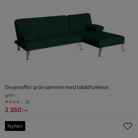
Divansoffa i grön sammet med bäddfunktion
grön
(
1
)
2 350:-
Pris
Nyhet