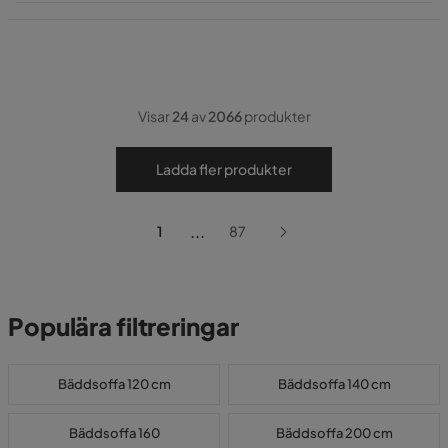
Pris
Visar
24
av
2066
produkter
Ladda fler produkter
...
1
87
Populära filtreringar
Bäddsoffa 120 cm
Bäddsoffa 140 cm
Bäddsoffa 160
Bäddsoffa 200 cm