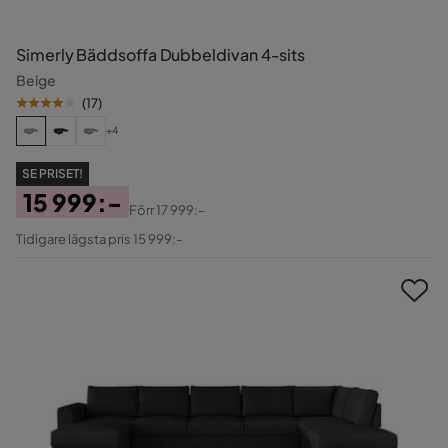
Simerly Bäddsoffa Dubbeldivan 4-sits
Beige
(
17
)
+4
SE PRISET!
15 999:-
Förr
17 999:-
Pris
Original
Tidigare lägsta pris 15 999:-
Pris