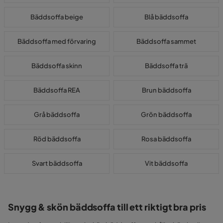
Bäddsoffa beige
Blå bäddsoffa
Bäddsoffa med förvaring
Bäddsoffa sammet
Bäddsoffa skinn
Bäddsoffa trä
Bäddsoffa REA
Brun bäddsoffa
Grå bäddsoffa
Grön bäddsoffa
Röd bäddsoffa
Rosa bäddsoffa
Svart bäddsoffa
Vit bäddsoffa
Snygg & skön bäddsoffa till ett riktigt bra pris