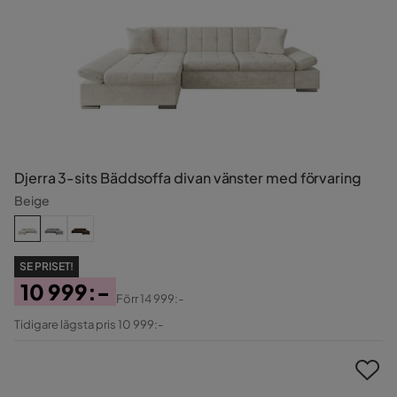
Djerra 3-sits Bäddsoffa divan vänster med förvaring
Beige
SE PRISET!
10 999:-
Förr
14 999:-
Pris
Original
Tidigare lägsta pris 10 999:-
Pris