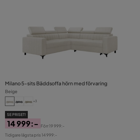
Milano 5-sits Bäddsoffa hörn med förvaring
Beige
+3
SE PRISET!
14 999:-
Förr
19 999:-
Pris
Original
Tidigare lägsta pris 14 999:-