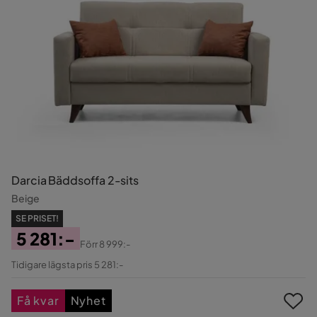
Darcia Bäddsoffa 2-sits
Beige
SE PRISET!
5 281:-
Förr
8 999:-
Pris
Original
Tidigare lägsta pris 5 281:-
Pris
Få kvar
Nyhet