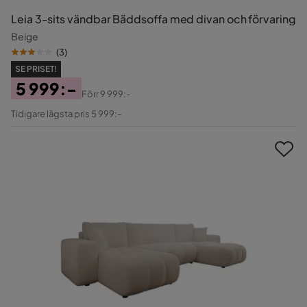
Leia 3-sits vändbar Bäddsoffa med divan och förvaring
Beige
(
3
)
SE PRISET!
5 999:-
Förr
9 999:-
Pris
Original
Tidigare lägsta pris 5 999:-
Pris