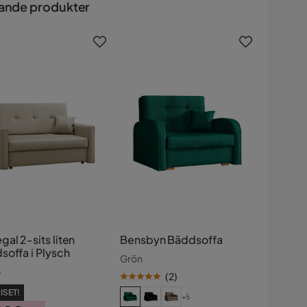
ande produkter
al 2-sits liten
Bensbyn Bäddsoffa
soffa i Plysch
Grön
e
(
2
)
ISET!
+5