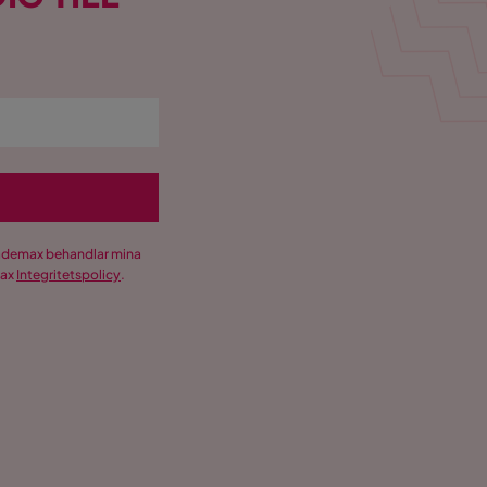
Trademax behandlar mina
max
Integritetspolicy
.