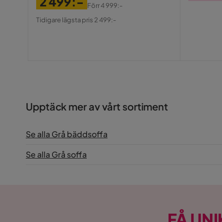
2 499:-
Pris
Förr
4 999:-
Pris
Original
Serie
Bensbyn
Tidigare lägsta pris 2 499:-
Pris
Namn klädsel
Decora 4
Upptäck mer av vårt sortiment
Se alla Grå bäddsoffa
Se alla Grå soffa
FÅ UNI