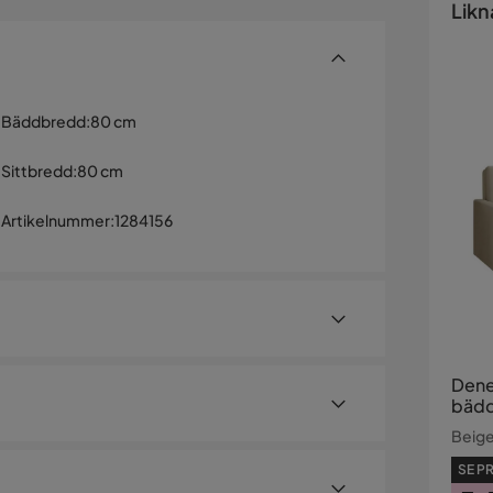
Likn
Bäddbredd
:
80 cm
Sittbredd
:
80 cm
Artikelnummer
:
1284156
Deneg
bädd
Beig
SE PR