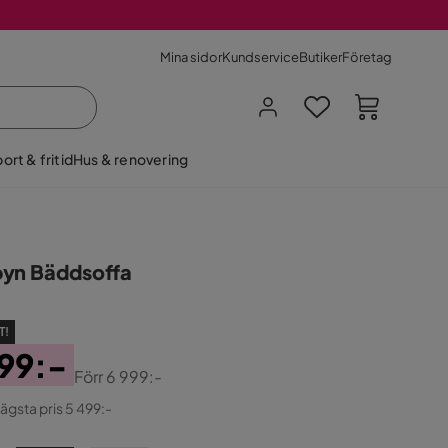
Mina sidor
Kundservice
Butiker
Företag
ort & fritid
Hus & renovering
yn Bäddsoffa
T!
99:-
Förr
6 999:-
ginal
lägsta pris 5 499:-