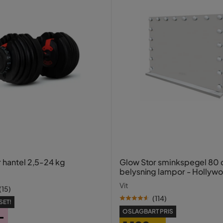
under sitsen
r hantel 2,5-24 kg
Glow Stor sminkspegel 80
belysning lampor - Hollyw
spegel med USB-charging
Vit
(
15
)
(
114
)
SET!
OSLAGBART PRIS
-
dad