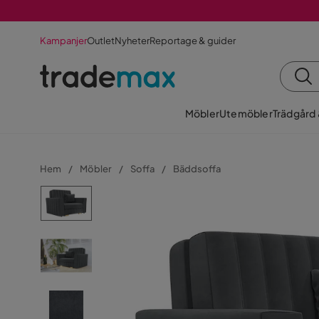
Kampanjer
Outlet
Nyheter
Reportage & guider
Möbler
Utemöbler
Trädgård
Hem
Möbler
Soffa
Bäddsoffa