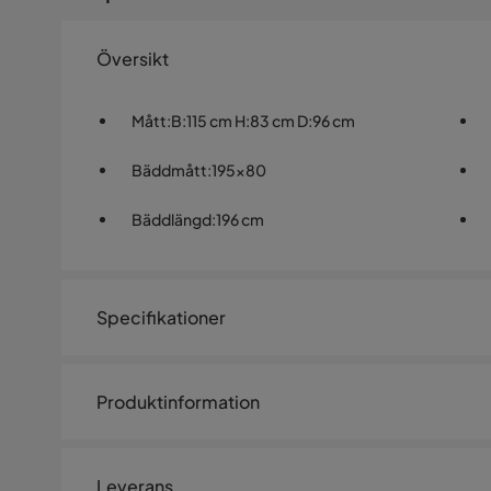
Översikt
Mått
:
B:115 cm H:83 cm D:96 cm
Bäddmått
:
195x80
Bäddlängd
:
196 cm
Specifikationer
Artikelnummer:
1284156
Produktinformation
Storlek
Bensbyn Bäddsoffa - Grå Sammet
Bäddbredd
80 cm
Leverans