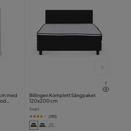
7
Lucy
 cm med
Billingen Komplett Sängpaket
ood
120x200 cm
Greig
Svart
(
191
)