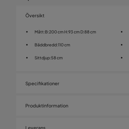
Översikt
Mått
:
B:200 cm H:93 cm D:88 cm
Bäddbredd
:
110 cm
Sittdjup
:
58 cm
Specifikationer
Artikelnummer:
SQ0236602
Produktinformation
Storlek
Bäddsoffa VISBY med förvaringslåda, blå. Klädselmate
Höjd
93 cm
Stoppning: polyuretanskum. Soffan har en enkel klick-
Leverans