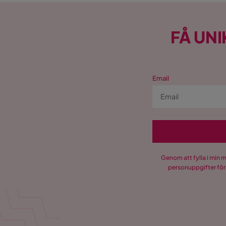
FÅ UNI
Email
Genom att fylla i min 
personuppgifter för