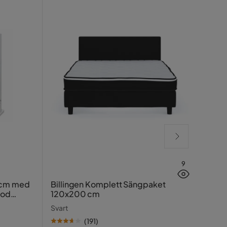
9
Lucy
 cm med
Billingen Komplett Sängpaket
ood
120x200 cm
Greig
Svart
(
191
)