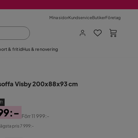
Mina sidor
Kundservice
Butiker
Företag
ort & fritid
Hus & renovering
offa Visby 200x88x93 cm
T!
99:-
Förr
11 999:-
ginal
lägsta pris 7 999:-