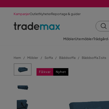
Kampanjer
Outlet
Nyheter
Reportage & guider
Möbler
Utemöbler
Trädgård
Hem
Möbler
Soffa
Bäddsoffa
Bäddsoffa 3 sits
Få kvar
Nyhet