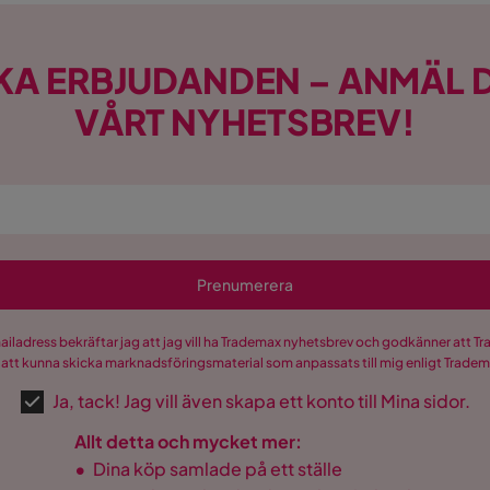
KA ERBJUDANDEN – ANMÄL D
VÅRT NYHETSBREV!
Prenumerera
mailadress bekräftar jag att jag vill ha Trademax nyhetsbrev och godkänner att 
 att kunna skicka marknadsföringsmaterial som anpassats till mig enligt Trade
Ja, tack! Jag vill även skapa ett konto till Mina sidor.
Allt detta och mycket mer:
•
Dina köp samlade på ett ställe