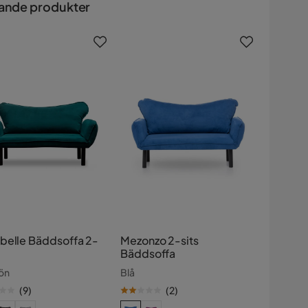
ande produkter
belle Bäddsoffa 2-
Mezonzo 2-sits
Bäddsoffa
ön
Blå
(
9
)
(
2
)