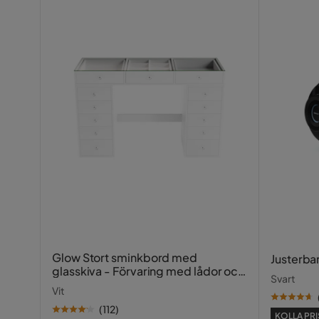
Färg ben
Ljusfärgat 
Utdragbar dagbädd
Nej
Vikt
64 kg
Färg
Blå
Fotpall ingår
Nej
Form
Rak
Serie
Madrass
Ingår ej
Glow Stort sminkbord med
Justerba
glasskiva - Förvaring med lådor och
Svart
fack 120 cm
Vit
(
112
)
KOLLA PRI