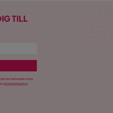
IG TILL
Trademax behandlar mina
max
Integritetspolicy
.