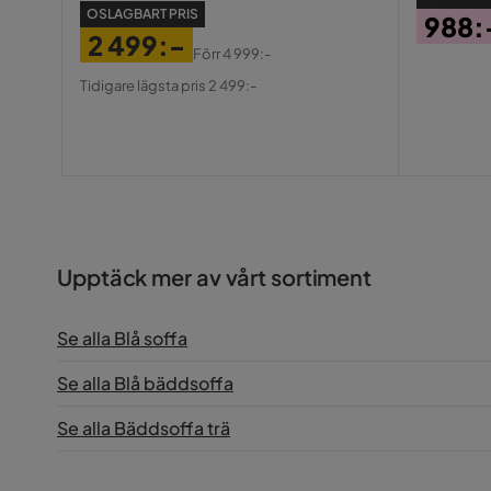
OSLAGBART PRIS
988:
2 499:-
Pris
Förr
4 999:-
Pris
Original
Tidigare lägsta pris 2 499:-
Pris
Upptäck mer av vårt sortiment
Se alla Blå soffa
Se alla Blå bäddsoffa
Se alla Bäddsoffa trä