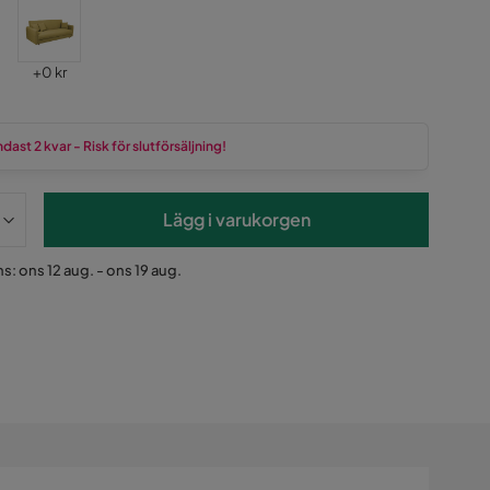
Pris
+
0 kr
dast 2 kvar - Risk för slutförsäljning!
Lägg i varukorgen
s: ons 12 aug. - ons 19 aug.