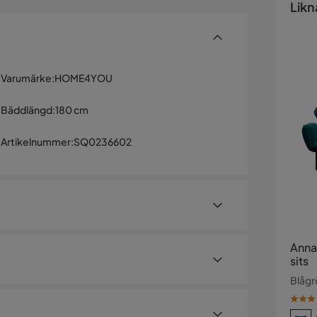
Likn
Varumärke
:
HOME4YOU
Bäddlängd
:
180 cm
Artikelnummer
:
SQ0236602
Anna
sits
Blågr
rial: 100% polyestertyg. Stomme: trä, plywood.
klack-mekanism. Det finns ett