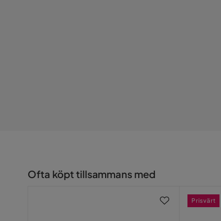
Material stomme
Ram av trä
Material ben
Trä
Material
Tyg,Trä
Sammansättning
100 % poly
Klädselutseende
Tyg
Dynfyllning
Polyureta
Funktion
Förvaringstyp
Förvaring 
Ofta köpt tillsammans med
Övrigt
Prisvärt
Färgnamn
blå