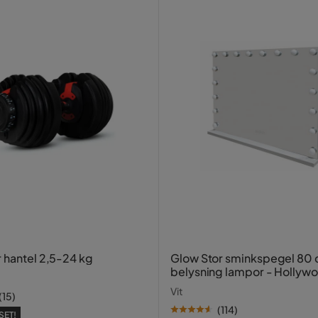
trä
r hantel 2,5-24 kg
Glow Stor sminkspegel 80
belysning lampor - Hollyw
spegel med USB-charging
Vit
(
15
)
(
114
)
SET!