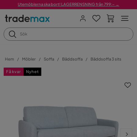
Utemöblerna ska bort! LAGERRENSNING från 799:– →
Hem
Möbler
Soffa
Bäddsoffa
Bäddsoffa 3 sits
Få kvar
Nyhet