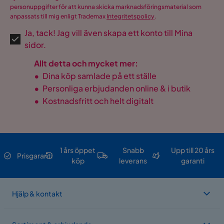
personuppgifter för att kunna skicka marknadsföringsmaterial som
anpassats till mig enligt Trademax
Integritetspolicy
.
Ja, tack! Jag vill även skapa ett konto till Mina
sidor.
Allt detta och mycket mer:
•
Dina köp samlade på ett ställe
•
Personliga erbjudanden online & i butik
•
Kostnadsfritt och helt digitalt
1 års öppet
Snabb
Upp till 20 års
Prisgaranti
köp
leverans
garanti
Hjälp & kontakt