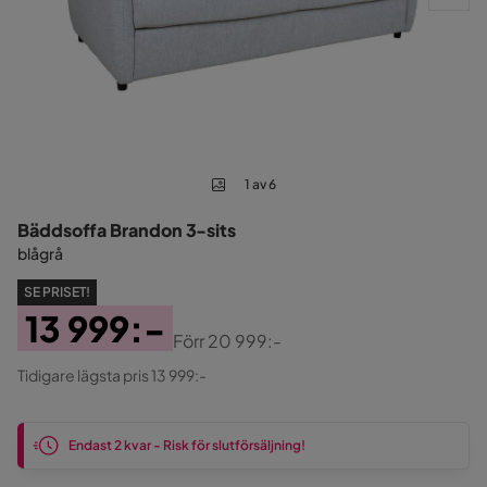
1 av 6
Bäddsoffa Brandon 3-sits
blågrå
SE PRISET!
13 999:-
Förr
20 999:-
Pris
Original
Tidigare lägsta pris 13 999:-
Pris
Endast 2 kvar - Risk för slutförsäljning!