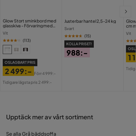
Form
Rak
Serie
Glow Stort sminkbord med
Justerbar hantel 2,5-24 kg
Glow
glasskiva - Förvaring med
cm m
Madrass
Ingår
Svart
lådor och fack 120 cm
Holl
Vit
Vit
USB-
(
15
)
(
113
)
KOLLA PRISET!
OSL
988:-
1 
Pris
OSLAGBART PRIS
Pri
Or
Tidig
2 499:-
Pri
Förr
4 999:-
Pris
Original
Tidigare lägsta pris 2 499:-
Pris
Upptäck mer av vårt sortiment
Se alla Grå bäddsoffa