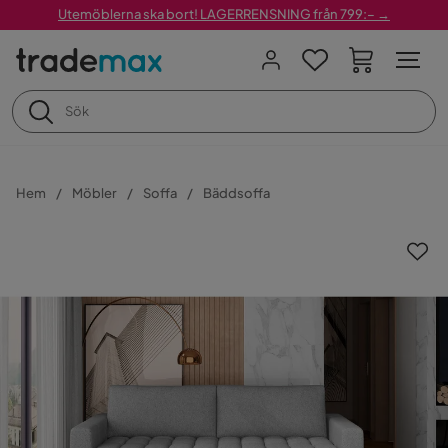
Utemöblerna ska bort! LAGERRENSNING från 799:– →
Hem
Möbler
Soffa
Bäddsoffa