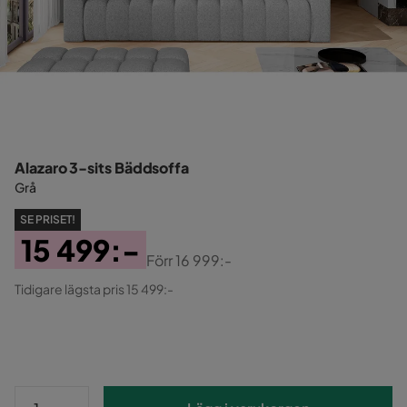
Alazaro 3-sits Bäddsoffa
Grå
SE PRISET!
15 499:-
Förr
16 999:-
Pris
Original
Tidigare lägsta pris 15 499:-
Pris