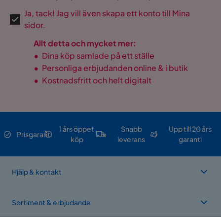
Ja, tack! Jag vill även skapa ett konto till Mina
sidor.
Allt detta och mycket mer:
•
Dina köp samlade på ett ställe
•
Personliga erbjudanden online & i butik
•
Kostnadsfritt och helt digitalt
1 års öppet
Snabb
Upp till 20 års
Prisgaranti
köp
leverans
garanti
Hjälp & kontakt
Sortiment & erbjudande