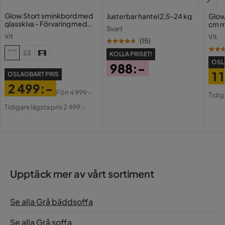
Garanti
10 år
Glow Stort sminkbord med
Justerbar hantel 2,5-24 kg
Glow
glasskiva - Förvaring med
cm m
Design
Bubblig
Svart
lådor och fack 120 cm
Holl
Vit
Vit
USB-
(
15
)
Utdragbar dagbädd
Nej
KOLLA PRISET!
OSL
988:-
Klädsel
Grande 81
1 
OSLAGBART PRIS
Pris
2 499:-
Pri
Or
Färg
Grå
Förr
4 999:-
Tidig
Pris
Original
Pri
Tidigare lägsta pris 2 499:-
Fotpall ingår
Nej
Pris
Bäddriktning
Längsbäddad
Serie
Alazaro
Upptäck mer av vårt sortiment
Se alla Grå bäddsoffa
Se alla Grå soffa