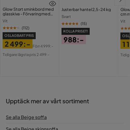
Tvättbar
Nej
Glow Stort sminkbord med
Justerbar hantel 2,5-24 kg
Glow
glasskiva - Förvaring med
cm m
Svart
lådor och fack 120 cm
Holl
Garanti
10 år
Vit
Vit
USB-
(
15
)
(
112
)
KOLLA PRISET!
Utdragbar dagbädd
Nej
OSLAGBART PRIS
OSL
988:-
2 499:-
1 
Klädsel
Dora 21
Pris
Förr
4 999:-
Pris
Original
Pri
Or
Tidigare lägsta pris 2 499:-
Tidig
Färg
Beige
Pris
Pri
Fotpall ingår
Nej
Bäddriktning
Längsbäddad
Serie
Alazaro
Upptäck mer av vårt sortiment
Se alla Beige soffa
Se alla Beige skinnsoffa