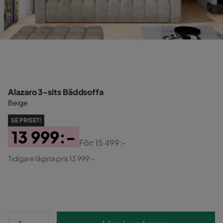
Alazaro 3-sits Bäddsoffa
Beige
SE PRISET!
13 999:-
Förr
15 499:-
Pris
Original
Tidigare lägsta pris 13 999:-
Pris