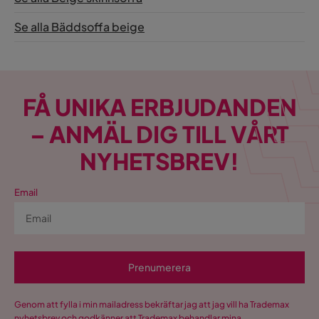
Se alla Bäddsoffa beige
FÅ UNIKA ERBJUDANDEN
– ANMÄL DIG TILL VÅRT
NYHETSBREV!
Email
Prenumerera
Genom att fylla i min mailadress bekräftar jag att jag vill ha Trademax
nyhetsbrev och godkänner att Trademax behandlar mina