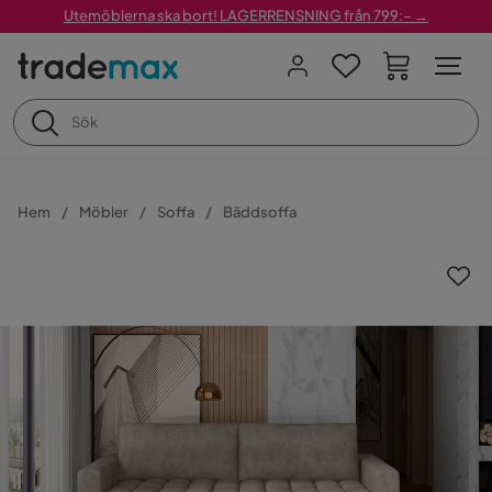
Utemöblerna ska bort! LAGERRENSNING från 799:– →
Hem
Möbler
Soffa
Bäddsoffa