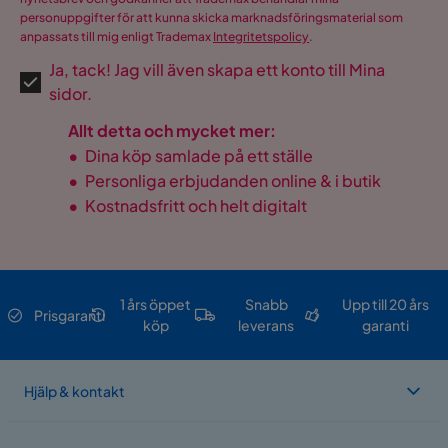
personuppgifter för att kunna skicka marknadsföringsmaterial som
anpassats till mig enligt Trademax
Integritetspolicy
.
Ja, tack! Jag vill även skapa ett konto till Mina
sidor.
Allt detta och mycket mer:
•
Dina köp samlade på ett ställe
•
Personliga erbjudanden online & i butik
•
Kostnadsfritt och helt digitalt
1 års öppet
Snabb
Upp till 20 års
Prisgaranti
köp
leverans
garanti
Hjälp & kontakt