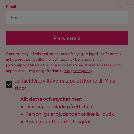
Fotpall ingår
Nej
Email
Form
Rak
Serie
Rossita
Prenumerera
USB-uttag
Nej
Genom att fylla i min mailadress bekräftar jag att jag vill ha Trademax
nyhetsbrev och godkänner att Trademax behandlar mina
personuppgifter för att kunna skicka marknadsföringsmaterial som
anpassats till mig enligt Trademax
Integritetspolicy
.
Ja, tack! Jag vill även skapa ett konto till Mina
sidor.
Allt detta och mycket mer:
•
Dina köp samlade på ett ställe
•
Personliga erbjudanden online & i butik
•
Kostnadsfritt och helt digitalt