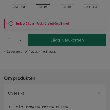
Pris
Pris
Pris
Pris
−500 kr
+
0 kr
+
0 kr
−500 kr
Endast 2 kvar - Risk för slutförsäljning!
Lägg i varukorgen
Leverans: fre 14 aug. - fre 21 aug.
Om produkten
Översikt
Mått
:
B:284 cm H:83 cm D:117 cm