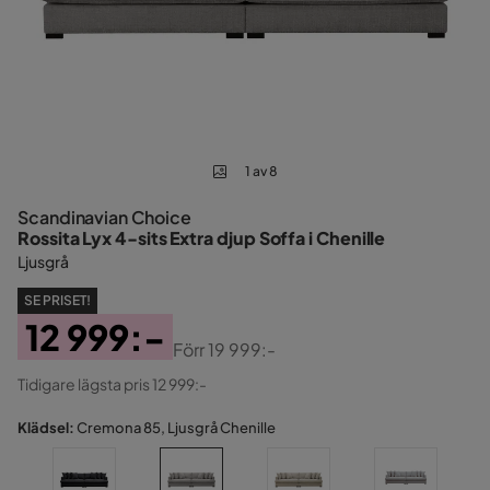
1 av 8
Scandinavian Choice
Rossita Lyx 4-sits Extra djup Soffa i Chenille
Ljusgrå
SE PRISET!
12 999:-
Förr
19 999:-
Pris
Original
Tidigare lägsta pris 12 999:-
Pris
Klädsel:
Cremona 85, Ljusgrå Chenille