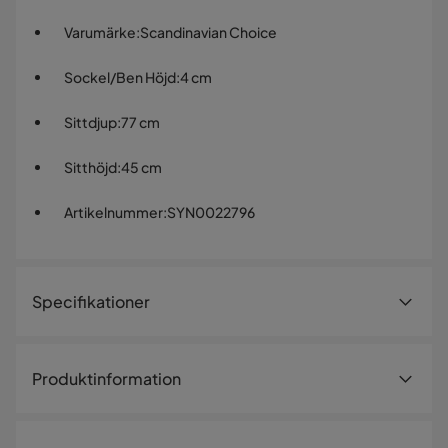
Varumärke
:
Scandinavian Choice
Sockel/Ben Höjd
:
4 cm
Sittdjup
:
77 cm
Sitthöjd
:
45 cm
Artikelnummer
:
SYN0022796
Specifikationer
Artikelnummer:
SYN0022796
Produktinformation
Storlek
Ge ditt vardagsrum en inbjudande och modern känsla med
Höjd
83 cm
Rossita Lyx Extra djup ljusgrå 4-sits soffa i en stilren