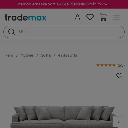
Utemöblerna ska bort! LAGERRENSNING från 799:– →
Hem
Möbler
Soffa
4 sits soffa
(
65
)