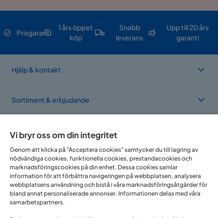
1 års öppet
Snabb
Upp till 20 års
Prisgaranti
köp
leverans
garanti
Hjälp & kontakt
Sortiment & erbjudande
Om Trademax
Vi bryr oss om din integritet
Genom att klicka på "Acceptera cookies" samtycker du till lagring av
nödvändiga cookies, funktionella cookies, prestandacookies och
Vi finns i flera länder
marknadsföringscookies på din enhet. Dessa cookies samlar
information för att förbättra navigeringen på webbplatsen, analysera
webbplatsens användning och bistå i våra marknadsföringsåtgärder för
bland annat personaliserade annonser. Informationen delas med våra
samarbetspartners.