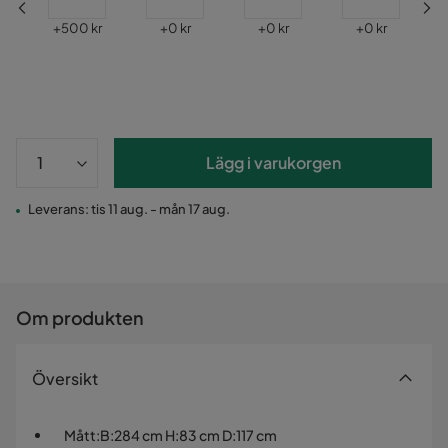
Pris
Pris
Pris
Pris
r
+
500 kr
+
0 kr
+
0 kr
+
0 kr
Lägg i varukorgen
Leverans: tis 11 aug. - mån 17 aug.
Om produkten
Översikt
Mått
:
B:284 cm H:83 cm D:117 cm