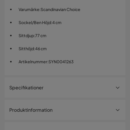
Varumärke
:
Scandinavian Choice
Sockel/Ben Höjd
:
4 cm
Sittdjup
:
77 cm
Sitthöjd
:
46 cm
Artikelnummer
:
SYN0041263
Specifikationer
Artikelnummer:
SYN0041263
Produktinformation
Storlek
Ge ditt vardagsrum en inbjudande och modern känsla med
Höjd
83 cm
Rossita Lyx Extra djup beige 4-sits soffa i en stilren