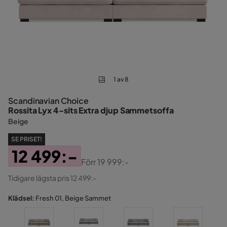
1 av 8
Scandinavian Choice
Rossita Lyx 4-sits Extra djup Sammetsoffa
Beige
SE PRISET!
12 499:-
Förr
19 999:-
Pris
Original
Tidigare lägsta pris 12 499:-
Pris
Klädsel:
Fresh 01, Beige Sammet