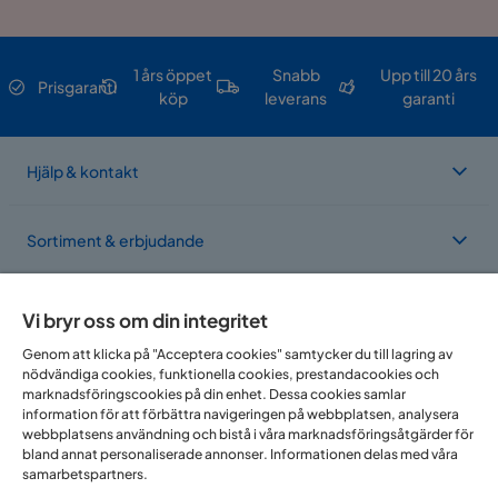
1 års öppet
Snabb
Upp till 20 års
Prisgaranti
köp
leverans
garanti
Hjälp & kontakt
Sortiment & erbjudande
Om Trademax
Vi bryr oss om din integritet
Genom att klicka på "Acceptera cookies" samtycker du till lagring av
nödvändiga cookies, funktionella cookies, prestandacookies och
Vi finns i flera länder
marknadsföringscookies på din enhet. Dessa cookies samlar
information för att förbättra navigeringen på webbplatsen, analysera
webbplatsens användning och bistå i våra marknadsföringsåtgärder för
bland annat personaliserade annonser. Informationen delas med våra
samarbetspartners.