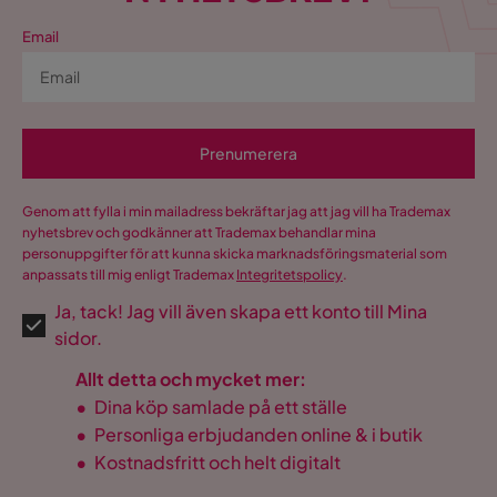
Email
Serie
Rossita
USB-uttag
Nej
Prenumerera
Genom att fylla i min mailadress bekräftar jag att jag vill ha Trademax
nyhetsbrev och godkänner att Trademax behandlar mina
personuppgifter för att kunna skicka marknadsföringsmaterial som
anpassats till mig enligt Trademax
Integritetspolicy
.
Ja, tack! Jag vill även skapa ett konto till Mina
sidor.
Allt detta och mycket mer:
•
Dina köp samlade på ett ställe
•
Personliga erbjudanden online & i butik
•
Kostnadsfritt och helt digitalt