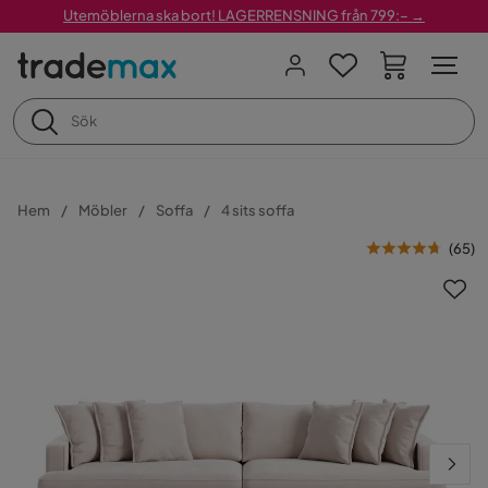
Utemöblerna ska bort! LAGERRENSNING från 799:– →
Hem
Möbler
Soffa
4 sits soffa
(
65
)