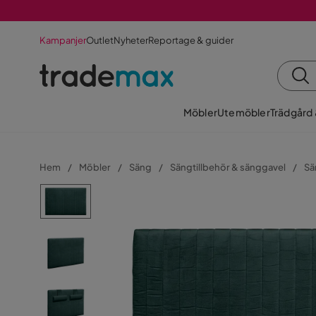
Kampanjer
Outlet
Nyheter
Reportage & guider
Möbler
Utemöbler
Trädgård
Hem
Möbler
Säng
Sängtillbehör & sänggavel
Sä