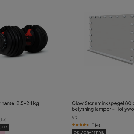
r hantel 2,5-24 kg
Glow Stor sminkspegel 80
belysning lampor - Hollyw
spegel med USB-charging
Vit
(
15
)
(
114
)
SET!
OSLAGBART PRIS