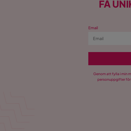
FÅ UNI
Email
Genom att fylla i min 
personuppgifter för