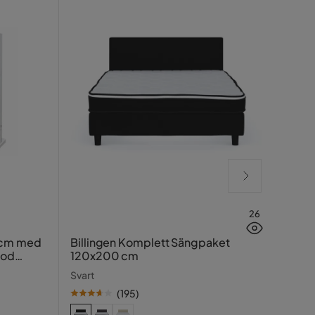
26
Hasin
 cm med
Billingen Komplett Sängpaket
ood
120x200 cm
Traver
Svart
(
195
)