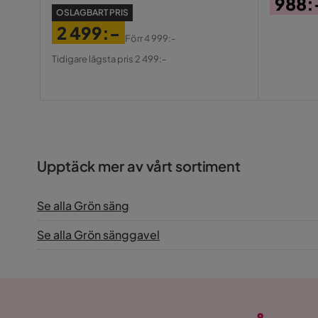
988:
OSLAGBART PRIS
Pris
2 499:-
Förr
4 999:-
Pris
Original
Tidigare lägsta pris 2 499:-
Pris
Upptäck mer av vårt sortiment
Se alla Grön säng
Se alla Grön sänggavel