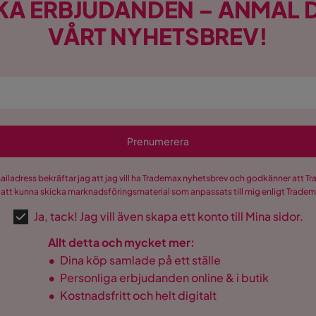
KA ERBJUDANDEN – ANMÄL D
VÅRT NYHETSBREV!
Prenumerera
mailadress bekräftar jag att jag vill ha Trademax nyhetsbrev och godkänner att 
 att kunna skicka marknadsföringsmaterial som anpassats till mig enligt Trade
Ja, tack! Jag vill även skapa ett konto till Mina sidor.
Allt detta och mycket mer:
•
Dina köp samlade på ett ställe
•
Personliga erbjudanden online & i butik
•
Kostnadsfritt och helt digitalt