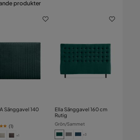
ande produkter
 Sänggavel 140
Ella Sänggavel 160 cm
Rutig
Grön/Sammet
(
1
)
+3
+1