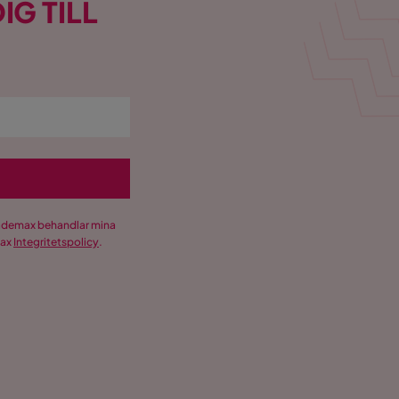
IG TILL
Trademax behandlar mina
max
Integritetspolicy
.