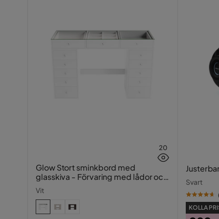
20
Glow Stort sminkbord med
Justerba
glasskiva - Förvaring med lådor och
Svart
fack 120 cm
Vit
KOLLA PRI