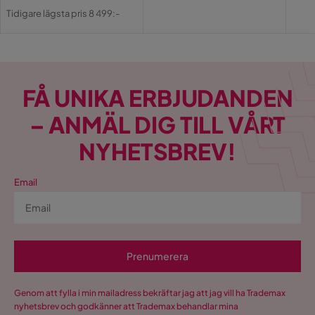
Pris
Original
Marianne
Tidigare lägsta pris 8 499:-
M
Pris
Jag är helnöjd med min sänggavel,
Väldigt snygg, jättefint tyg med en fin beige lyster.
7 år sedan
FÅ UNIKA ERBJUDANDEN
– ANMÄL DIG TILL VÅRT
Peter S
PS
NYHETSBREV!
Jättefin sänggavel! Köpte den gråa som passar perfekt i
mitt sovrum. Får fem stjärnor!
Email
4 år sedan
1
Madeleine K
MK
Prenumerera
4 år sedan
Genom att fylla i min mailadress bekräftar jag att jag vill ha Trademax
Visa fler recensioner
nyhetsbrev och godkänner att Trademax behandlar mina