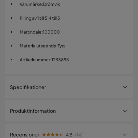
Varumärke
:
Drömvik
Pilling av 1 till 5
:
4 till 5
Martindale
:
100000
Materialutseende
:
Tyg
Artikelnummer
:
1233895
Specifikationer
Artikelnummer:
1233895
Produktinformation
Storlek
Celine är en mycket snygg sänggavel med hög kvalitet.
Höjd
120 cm
Gaveln har en skumstoppning för extra komfort samt är
Recensioner
4.5
(
14
)