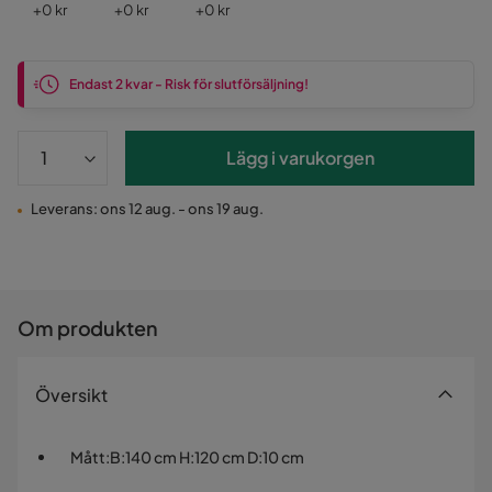
Pris
Pris
Pris
+
0 kr
+
0 kr
+
0 kr
Endast 2 kvar - Risk för slutförsäljning!
Lägg i varukorgen
Leverans: ons 12 aug. - ons 19 aug.
Om produkten
Översikt
Mått
:
B:140 cm H:120 cm D:10 cm