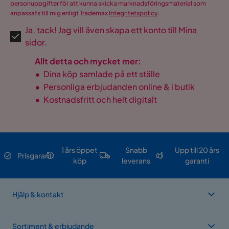
personuppgifter för att kunna skicka marknadsföringsmaterial som
Verified by Trustvoice
anpassats till mig enligt Trademax
Integritetspolicy
.
Ja, tack! Jag vill även skapa ett konto till Mina
sidor.
Allt detta och mycket mer:
•
Dina köp samlade på ett ställe
•
Personliga erbjudanden online & i butik
•
Kostnadsfritt och helt digitalt
1 års öppet
Snabb
Upp till 20 års
Prisgaranti
köp
leverans
garanti
Hjälp & kontakt
Sortiment & erbjudande