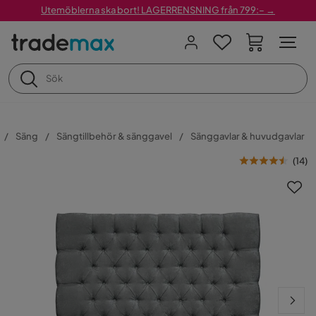
Utemöblerna ska bort! LAGERRENSNING från 799:– →
Säng
Sängtillbehör & sänggavel
Sänggavlar & huvudgavlar
(
14
)