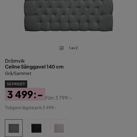
1 av 2
Drömvik
Celine Sänggavel 140 cm
Grå/Sammet
SE PRISET!
3 499:-
Förr
3 799:-
Pris
Original
Tidigare lägsta pris 3 499:-
Pris