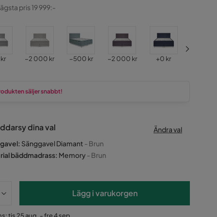
atterat
lägsta pris 19 999:-
s
Pris
Pris
Pris
Pris
Pris
 kr
−2 000 kr
−500 kr
−2 000 kr
+
0 kr
+
0 kr
rodukten säljer snabbt!
ddarsy dina val
Ändra val
gavel
:
Sänggavel Diamant
- Brun
rial bäddmadrass
:
Memory
- Brun
Lägg i varukorgen
: tis 25 aug. - fre 4 sep.