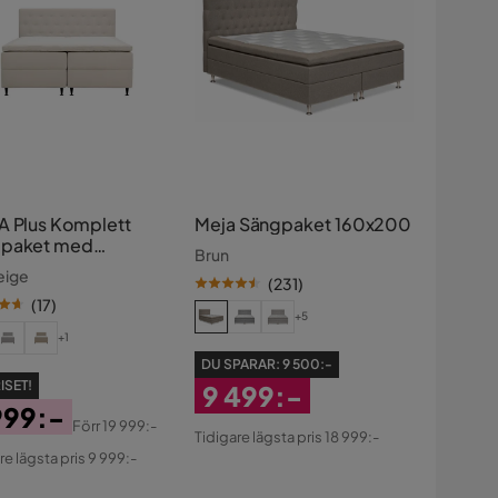
A Plus Komplett
Meja Sängpaket 160x200
paket med
Brun
aring 180x200 cm
eige
(
231
)
(
17
)
+5
+1
DU SPARAR:
9 500:-
ISET!
9 499:-
999:-
Rabatterat
Förr
19 999:-
Tidigare lägsta pris 18 999:-
s
ginal
Pris
re lägsta pris 9 999:-
s