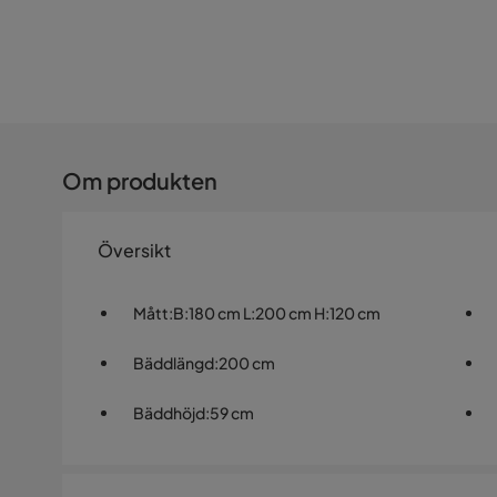
Om produkten
Översikt
Mått
:
B:180 cm L:200 cm H:120 cm
Bäddlängd
:
200 cm
Bäddhöjd
:
59 cm