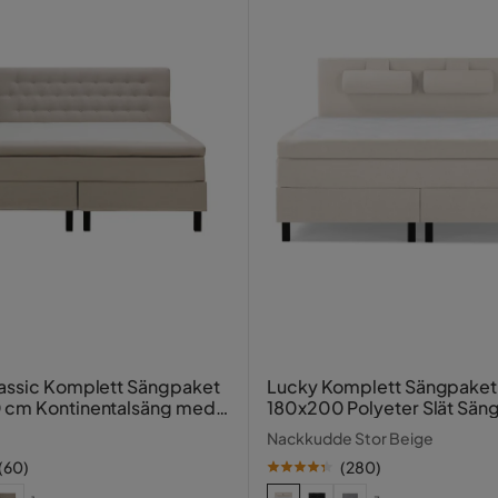
Verified by Trustvoice
är
assic Komplett Sängpaket
Lucky Komplett Sängpaket
 cm Kontinentalsäng med
180x200 Polyeter Slät Sän
 sänggavel
Nackkudde Stor Beige
(
60
)
(
280
)
ar