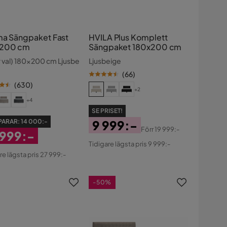
ma Sängpaket Fast
HVILA Plus Komplett
x200 cm
Sängpaket 180x200 cm
r val) 180x200 cm Ljusbe
Ljusbeige
(
66
)
(
630
)
+2
+4
SE PRISET!
PARAR:
14 000:-
9 999:-
Förr
19 999:-
 999:-
Pris
Original
Tidigare lägsta pris 9 999:-
atterat
Pris
re lägsta pris 27 999:-
s
-50%