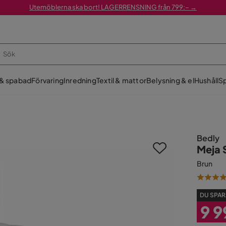
Utemöblerna ska bort! LAGERRENSNING från 799:– →
 & spabad
Förvaring
Inredning
Textil & mattor
Belysning & el
Hushåll
Sp
Bedly
Meja 
Brun
DU SPAR
9 9