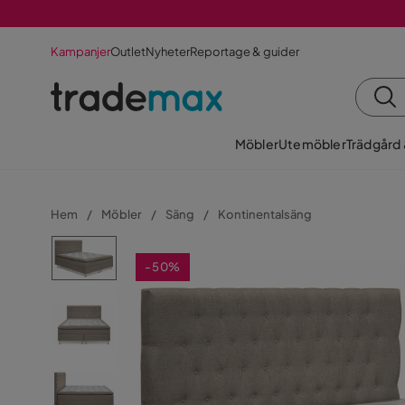
Kampanjer
Outlet
Nyheter
Reportage & guider
Möbler
Utemöbler
Trädgård
Hem
Möbler
Säng
Kontinentalsäng
-50%