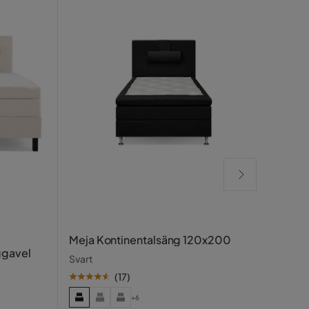
Mane
Meja Kontinentalsäng 120x200
cm
ggavel
Svart
Vit
(
17
)
+6
SE PR