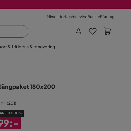
Mina sidor
Kundservice
Butiker
Företag
ort & fritid
Hus & renovering
Sängpaket 180x200
(
201
)
AR:
10 000:-
99:-