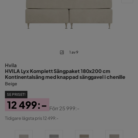
1 av 9
Hvila
HVILA Lyx Komplett Sängpaket 180x200 cm
Kontinentalsäng med knappad sänggavel i chenille
Beige
SE PRISET!
12 499:-
Förr
25 999:-
Pris
Original
Tidigare lägsta pris 12 499:-
Pris