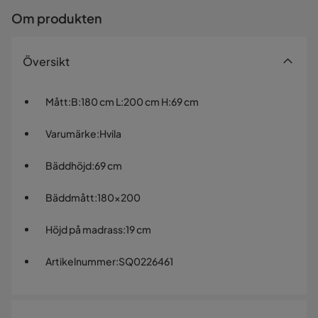
Om produkten
Översikt
Mått
:
B:180 cm L:200 cm H:69 cm
Varumärke
:
Hvila
Bäddhöjd
:
69 cm
Bäddmått
:
180x200
Höjd på madrass
:
19 cm
Artikelnummer
:
SQ0226461