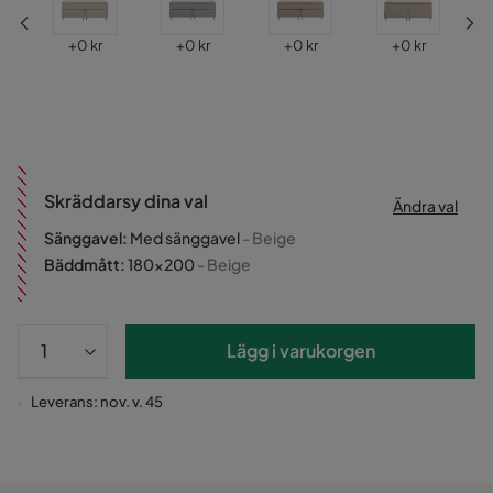
Pris
Pris
Pris
Pris
+
0 kr
+
0 kr
+
0 kr
+
0 kr
Skräddarsy dina val
Ändra val
Sänggavel
:
Med sänggavel
- Beige
Bäddmått
:
180x200
- Beige
Lägg i varukorgen
Leverans: nov. v. 45