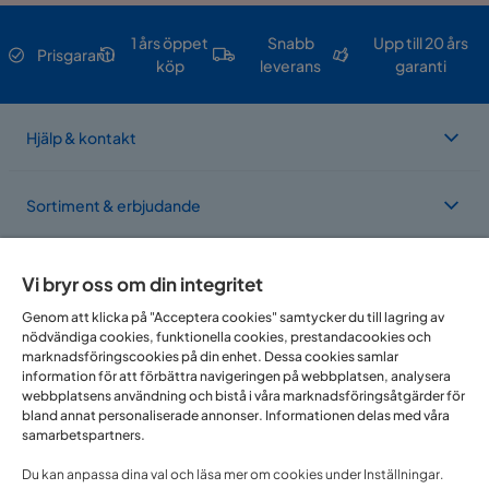
1 års öppet
Snabb
Upp till 20 års
Prisgaranti
köp
leverans
garanti
Hjälp & kontakt
Sortiment & erbjudande
Om Trademax
Vi bryr oss om din integritet
Genom att klicka på "Acceptera cookies" samtycker du till lagring av
nödvändiga cookies, funktionella cookies, prestandacookies och
Vi finns i flera länder
marknadsföringscookies på din enhet. Dessa cookies samlar
information för att förbättra navigeringen på webbplatsen, analysera
webbplatsens användning och bistå i våra marknadsföringsåtgärder för
bland annat personaliserade annonser. Informationen delas med våra
samarbetspartners.
Du kan anpassa dina val och läsa mer om cookies under Inställningar.