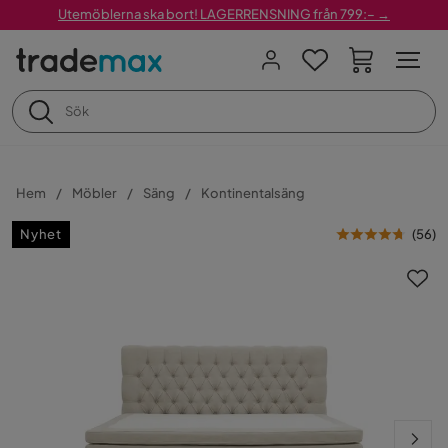
Utemöblerna ska bort! LAGERRENSNING från 799:– →
Hem
Möbler
Säng
Kontinentalsäng
Nyhet
(
56
)