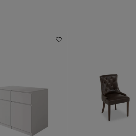
avel
st
g 180x200 cm
Verified by Trustvoice