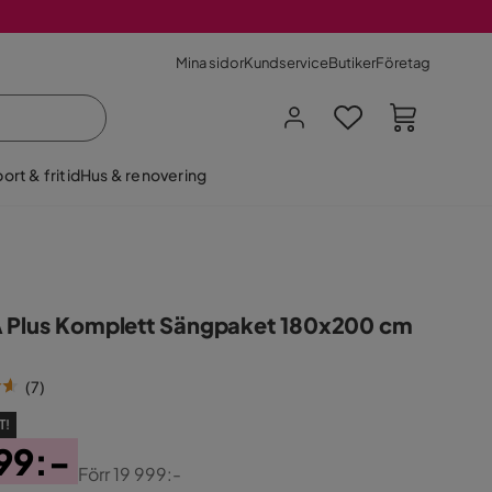
Mina sidor
Kundservice
Butiker
Företag
ort & fritid
Hus & renovering
 Plus Komplett Sängpaket 180x200 cm
(
7
)
T!
99:-
Förr
19 999:-