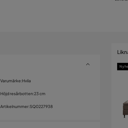
Likn
Nyh
Varumärke
:
Hvila
Höjd resårbotten
:
23 cm
Artikelnummer
:
SQ0227938