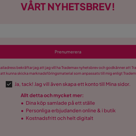
VÅRT NYHETSBREV!
st
Prenumerera
ass
mailadress bekräftar jag att jag vill ha Trademax nyhetsbrev och godkänner att 
 att kunna skicka marknadsföringsmaterial som anpassats till mig enligt Trade
Ja, tack! Jag vill även skapa ett konto till Mina sidor.
m
Allt detta och mycket mer:
•
Dina köp samlade på ett ställe
•
Personliga erbjudanden online & i butik
•
Kostnadsfritt och helt digitalt