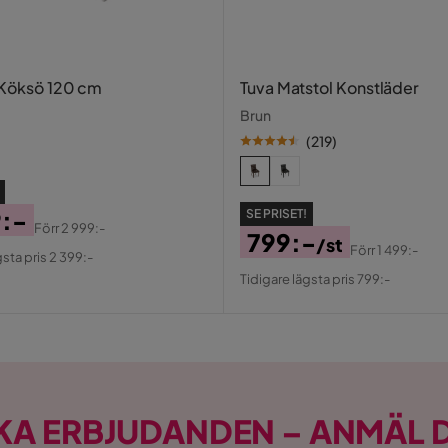
 Köksö 120 cm
Tuva Matstol Konstläder
Brun
llfjädrar; skum 25 kg/m³
(
219
)
etfjädrar; huvudskum 25 kg/m³, sidoskum 30
9:-
SE PRISET!
Förr
2 999:-
799:-
en cm
al
/st
Förr
1 499:-
gsta pris 2 399:-
Pris
Original
Tidigare lägsta pris 799:-
g/m³
Pris
KA ERBJUDANDEN – ANMÄL D