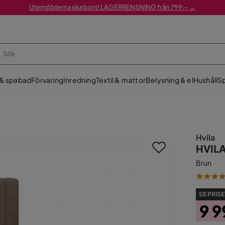
Utemöblerna ska bort! LAGERRENSNING från 799:– →
 & spabad
Förvaring
Inredning
Textil & mattor
Belysning & el
Hushåll
Sp
Hvila
HVILA
Brun
SE PRISE
9 9