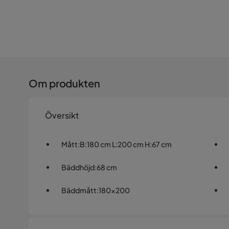
Om produkten
Översikt
Mått
:
B:180 cm L:200 cm H:67 cm
Bäddhöjd
:
68 cm
Bäddmått
:
180x200