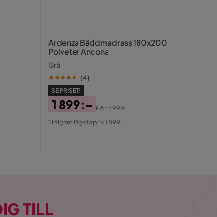
Ardenza Bäddmadrass 180x200
Polyeter Ancona
Beige
Grå
(
4
)
SE PRISET!
1 899:-
SE PR
Förr
1 999:-
3 
Pris
Original
Tidigare lägsta pris 1 899:-
Pris
Ori
Pris
Tidiga
Pris
IG TILL