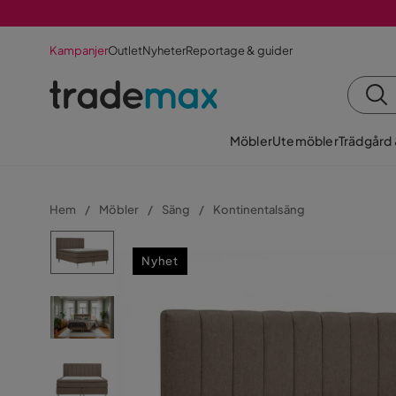
Kampanjer
Outlet
Nyheter
Reportage & guider
Möbler
Utemöbler
Trädgård
Hem
Möbler
Säng
Kontinentalsäng
Nyhet