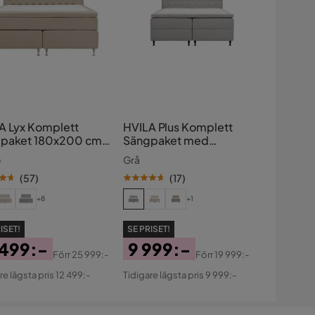
A Lyx Komplett
HVILA Plus Komplett
paket 180x200 cm
Sängpaket med
inentalsäng med
Förvaring 180x200 cm
e
Grå
pad sänggavel
(
57
)
(
17
)
+8
+1
ISET!
SE PRISET!
 499:-
9 999:-
Förr
25 999:-
Förr
19 999:-
s
ginal
Pris
Original
re lägsta pris 12 499:-
Tidigare lägsta pris 9 999:-
s
Pris