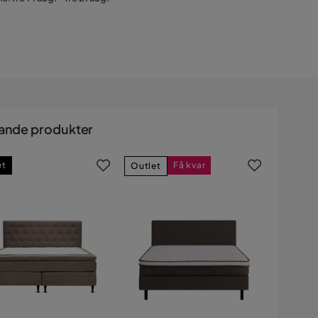
ande produkter
et
Få kvar
Outlet