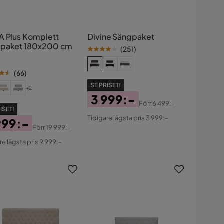
A Plus Komplett
Divine Sängpaket
paket 180x200 cm
(
251
)
(
66
)
SE PRISET!
+2
3 999:-
Förr
6 499:-
ISET!
Pris
Original
Tidigare lägsta pris 3 999:-
999:-
Pris
Förr
19 999:-
s
ginal
re lägsta pris 9 999:-
s