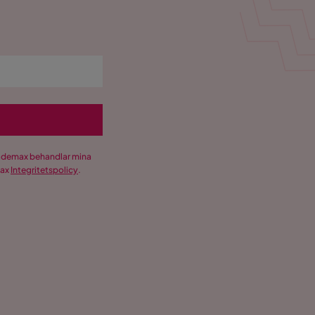
Trademax behandlar mina
max
Integritetspolicy
.