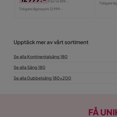
Pris
Origin
Förr
14 499:-
Tidigare lä
Pris
Original
Pris
Tidigare lägsta pris 12 999:-
Pris
Upptäck mer av vårt sortiment
Se alla Kontinentalsäng 180
Se alla Säng 180
Se alla Dubbelsäng 180x200
FÅ UNI