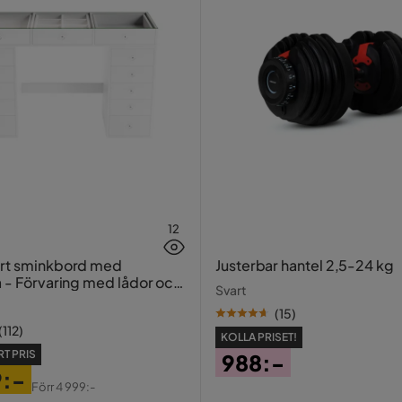
avel
12
ort sminkbord med
Justerbar hantel 2,5-24 kg
a - Förvaring med lådor och
Svart
20 cm
(
15
)
(
112
)
KOLLA PRISET!
T PRIS
988:-
9:-
Pris
Förr
4 999:-