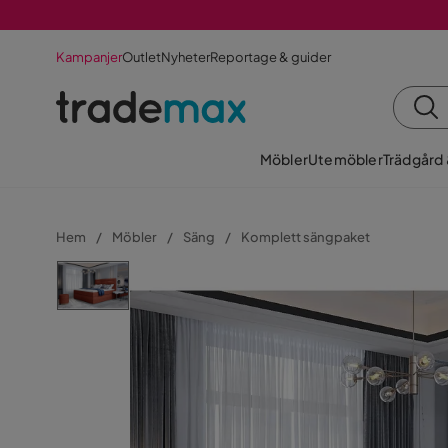
Kampanjer
Outlet
Nyheter
Reportage & guider
Möbler
Utemöbler
Trädgård
Hem
Möbler
Säng
Komplett sängpaket