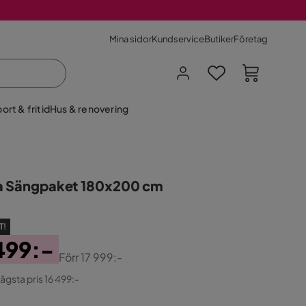
Mina sidor
Kundservice
Butiker
Företag
ort & fritid
Hus & renovering
a Sängpaket 180x200 cm
T!
499:-
Förr
17 999:-
ginal
lägsta pris 16 499:-