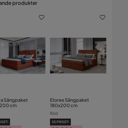
ande produkter
ra Sängpaket
Eloree Sängpaket
x200 cm
180x200 cm
Röd
ISET!
SE PRISET!