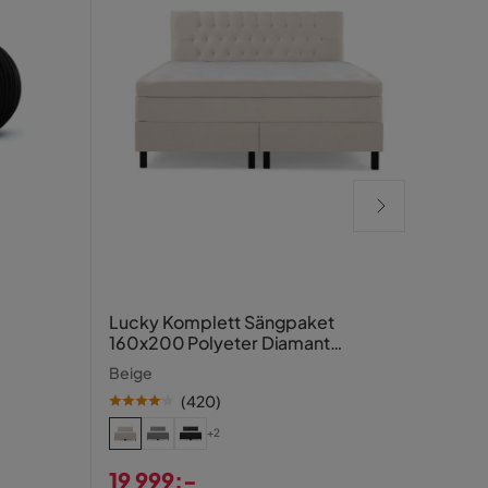
Cora
Lucky Komplett Sängpaket
160x200 Polyeter Diamant
SE PR
Sänggavel
Beige
17
(
420
)
Pris
Ori
Tidigar
+2
Pris
19 999:-