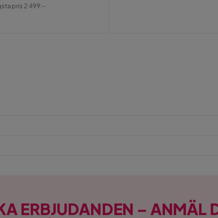
al
gsta pris 2 499:-
KA ERBJUDANDEN – ANMÄL D