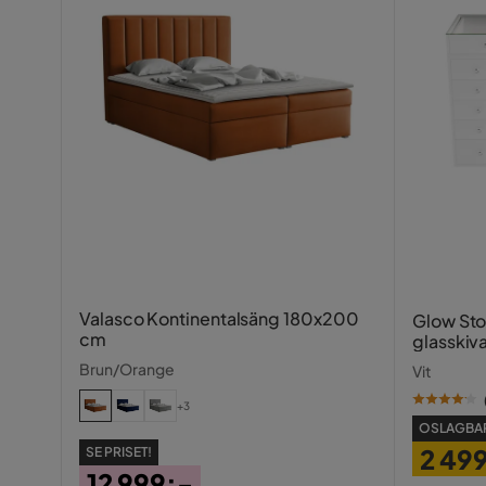
Sänggavel
Med sängg
Serie
Vivera
Valasco Kontinentalsäng 180x200
Glow St
cm
glasskiv
fack 1
Brun/Orange
Vit
+3
OSLAGBAR
2 49
SE PRISET!
12 999:-