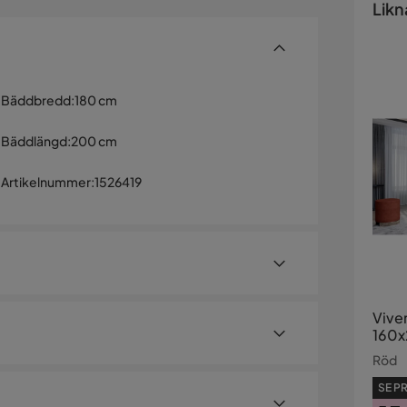
Likn
Bäddbredd
:
180 cm
Bäddlängd
:
200 cm
Artikelnummer
:
1526419
Vive
160
Röd
SE PR