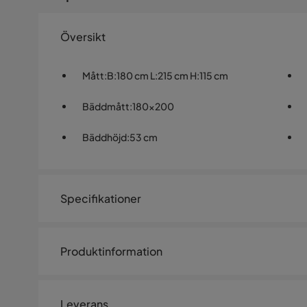
Översikt
Mått
:
B:180 cm L:215 cm H:115 cm
Bäddmått
:
180x200
Bäddhöjd
:
53 cm
Specifikationer
Artikelnummer:
1526419
Produktinformation
Storlek
Bäddbredd
180 cm
Leverans