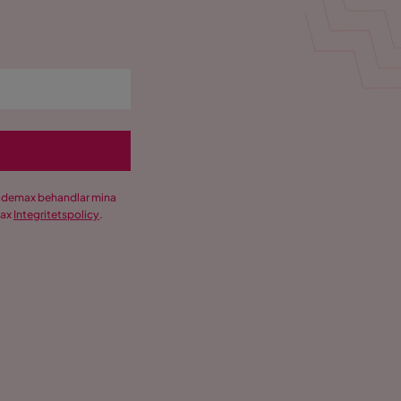
Trademax behandlar mina
max
Integritetspolicy
.