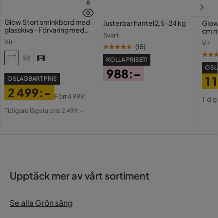
8
Glow Stort sminkbord med
Justerbar hantel 2,5-24 kg
Glow
glasskiva - Förvaring med
cm m
Svart
lådor och fack 120 cm
Holl
Vit
Vit
USB-
(
15
)
KOLLA PRISET!
OSL
988:-
1 
OSLAGBART PRIS
Pris
2 499:-
Pri
Or
Förr
4 999:-
Tidig
Pris
Original
Pri
Tidigare lägsta pris 2 499:-
Pris
Upptäck mer av vårt sortiment
Se alla Grön säng