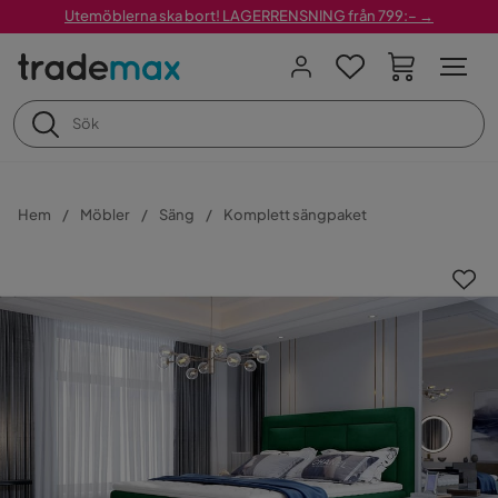
Utemöblerna ska bort! LAGERRENSNING från 799:– →
Hem
Möbler
Säng
Komplett sängpaket