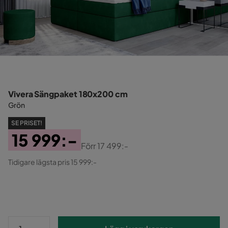
Vivera Sängpaket 180x200 cm
Grön
SE PRISET!
15 999:-
Förr
17 499:-
Pris
Original
Tidigare lägsta pris 15 999:-
Pris