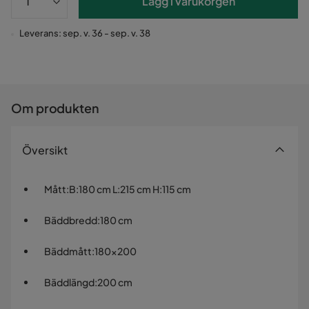
Lägg i varukorgen
Leverans: sep. v. 36 - sep. v. 38
Om produkten
Översikt
Mått
:
B:180 cm L:215 cm H:115 cm
Bäddbredd
:
180 cm
Bäddmått
:
180x200
Bäddlängd
:
200 cm