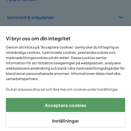
Sortiment & erbjudande
Om Trademax
Vi bryr oss om din integritet
Genom att klicka på "Acceptera cookies" samtycker du till lagring av
nödvändiga cookies, funktionella cookies, prestandacookies och
Vi finns i flera länder
marknadsföringscookies på din enhet. Dessa cookies samlar
information för att förbättra navigeringen på webbplatsen, analysera
webbplatsens användning och bistå i våra marknadsföringsåtgärder för
bland annat personaliserade annonser. Informationen delas med våra
samarbetspartners.
Du kan anpassa dina val och läsa mer om cookies under Inställningar.
Acceptera cookies
Följ oss på:
Inställningar
Copyright © 2025 Home Furnishing Nordic AB