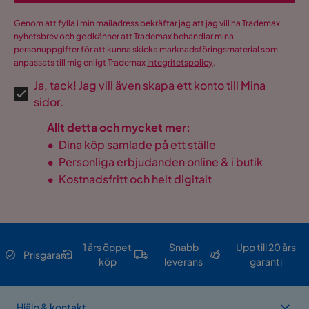
Genom att fylla i min mailadress bekräftar jag att jag vill ha Trademax
nyhetsbrev och godkänner att Trademax behandlar mina
personuppgifter för att kunna skicka marknadsföringsmaterial som
anpassats till mig enligt Trademax
Integritetspolicy
.
Ja, tack! Jag vill även skapa ett konto till Mina
sidor.
Allt detta och mycket mer:
•
Dina köp samlade på ett ställe
•
Personliga erbjudanden online & i butik
•
Kostnadsfritt och helt digitalt
1 års öppet
Snabb
Upp till 20 års
Prisgaranti
köp
leverans
garanti
Hjälp & kontakt