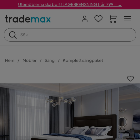
Utemöblerna ska bort! LAGERRENSNING från 799:– →
Hem
Möbler
Säng
Komplett sängpaket