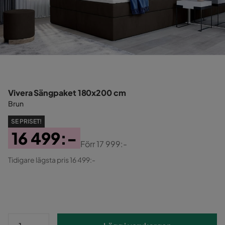
Vivera Sängpaket 180x200 cm
Brun
SE PRISET!
16 499:-
Förr
17 999:-
Pris
Original
Tidigare lägsta pris 16 499:-
Pris