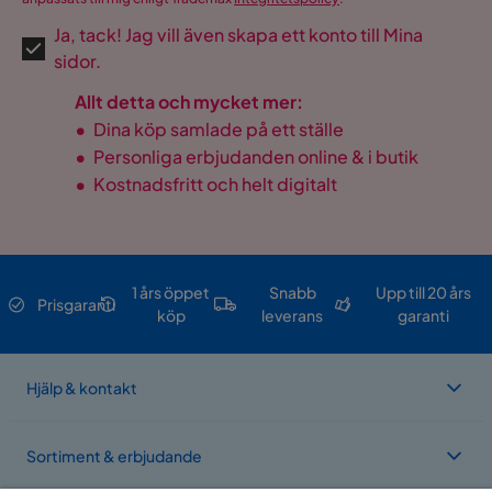
Ja, tack! Jag vill även skapa ett konto till Mina
sidor.
Allt detta och mycket mer:
•
Dina köp samlade på ett ställe
•
Personliga erbjudanden online & i butik
•
Kostnadsfritt och helt digitalt
1 års öppet
Snabb
Upp till 20 års
Prisgaranti
köp
leverans
garanti
Hjälp & kontakt
Sortiment & erbjudande