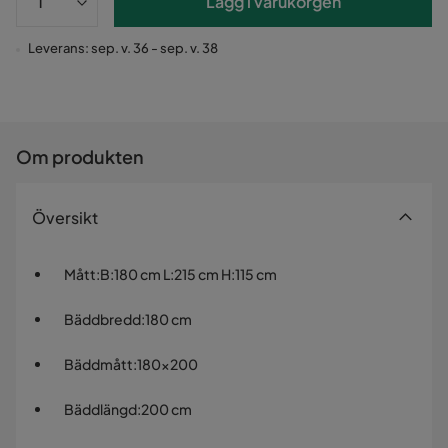
Lägg i varukorgen
Leverans: sep. v. 36 - sep. v. 38
Om produkten
Översikt
Mått
:
B:180 cm L:215 cm H:115 cm
Bäddbredd
:
180 cm
Bäddmått
:
180x200
Bäddlängd
:
200 cm