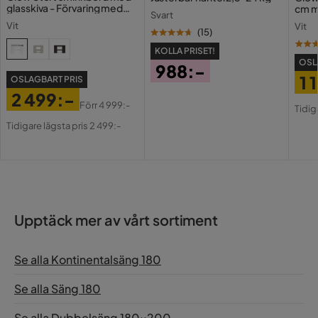
glasskiva - Förvaring med
cm m
Svart
lådor och fack 120 cm
Holl
Vit
Vit
USB-
(
15
)
KOLLA PRISET!
OSL
988:-
1 
OSLAGBART PRIS
Pris
2 499:-
Pri
Or
Förr
4 999:-
Tidig
Pris
Original
Pri
Tidigare lägsta pris 2 499:-
Pris
Upptäck mer av vårt sortiment
Se alla Kontinentalsäng 180
Se alla Säng 180
Se alla Dubbelsäng 180x200