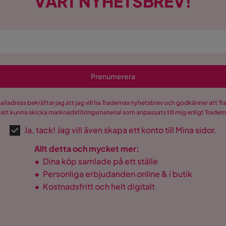
VÅRT NYHETSBREV!
Prenumerera
mailadress bekräftar jag att jag vill ha Trademax nyhetsbrev och godkänner att 
 att kunna skicka marknadsföringsmaterial som anpassats till mig enligt Trade
Ja, tack! Jag vill även skapa ett konto till Mina sidor.
Allt detta och mycket mer:
•
Dina köp samlade på ett ställe
•
Personliga erbjudanden online & i butik
•
Kostnadsfritt och helt digitalt