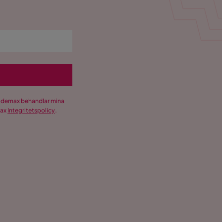
Trademax behandlar mina
max
Integritetspolicy
.