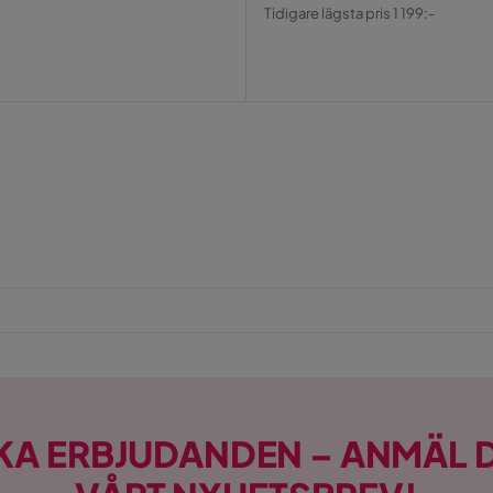
Pris
Original
Tidigare lägsta pris 1 199:-
Pris
KA ERBJUDANDEN – ANMÄL D