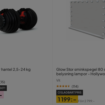
r hantel 2,5-24 kg
Glow Stor sminkspegel 80
belysning lampor - Hollyw
spegel med USB-charging
Vit
(
15
)
(
114
)
SET!
OSLAGBART PRIS
-
1 199:-
Förr
2 799:-