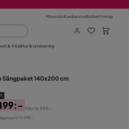
Mina sidor
Kundservice
Butiker
Företag
ort & fritid
Hus & renovering
a Sängpaket 140x200 cm
T!
499:-
Förr
16 999:-
ginal
lägsta pris 15 499:-