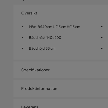
Översikt
Mått
:
B:140 cm L:215 cm H:115 cm
Bäddmått
:
140x200
Bäddhöjd
:
53 cm
Specifikationer
Artikelnummer:
1526192
Produktinformation
Storlek
Bäddbredd
140 cm
Leverans