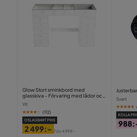
Glow Stort sminkbord med
Justerba
glasskiva - Förvaring med lådor och
Svart
fack 120 cm
Vit
(
112
)
KOLLA PRI
OSLAGBART PRIS
988:
2 499:-
Pris
Förr
4 999:-