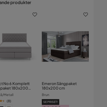
ande produkter
ct No 6 Komplett
Emeron Sängpaket
paket 180x200
180x200 cm
um Latex/Memory
rå/Metall
Brun
(
8
)
SE PRISET!