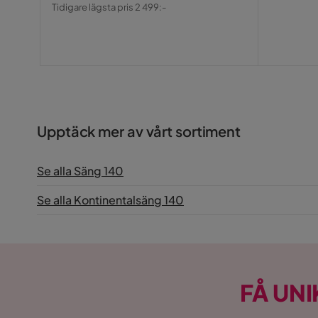
Pris
Original
Tidigare lägsta pris 2 499:-
Pris
Upptäck mer av vårt sortiment
Se alla Säng 140
Se alla Kontinentalsäng 140
FÅ UNI