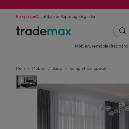
Kampanjer
Outlet
Nyheter
Reportage & guider
Möbler
Utemöbler
Trädgård
Hem
Möbler
Säng
Komplett sängpaket