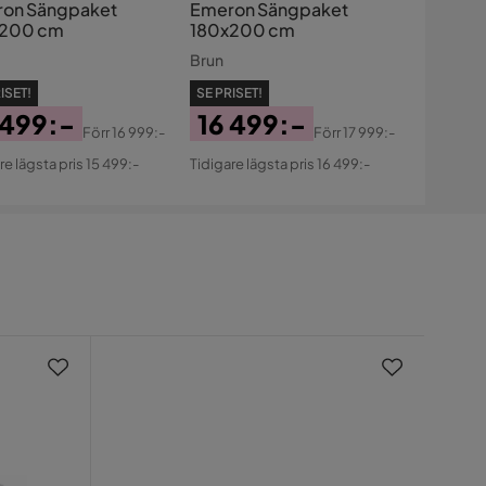
on Sängpaket
Emeron Sängpaket
x200 cm
180x200 cm
Brun
ISET!
SE PRISET!
 499:-
16 499:-
Förr
16 999:-
Förr
17 999:-
s
ginal
Pris
Original
re lägsta pris 15 499:-
Tidigare lägsta pris 16 499:-
s
Pris