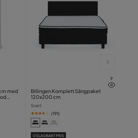
9
Lucy
 cm med
Billingen Komplett Sängpaket
ood
120x200 cm
Greig
Svart
(
191
)
SE PR
OSLAGBART PRIS