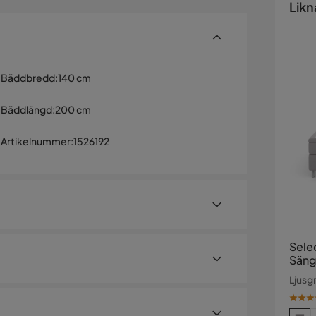
Likn
Bäddbredd
:
140 cm
Bäddlängd
:
200 cm
Artikelnummer
:
1526192
Sele
Säng
Medi
Ljusg