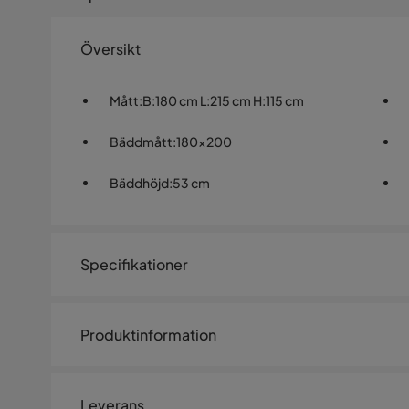
Översikt
Mått
:
B:180 cm L:215 cm H:115 cm
Bäddmått
:
180x200
Bäddhöjd
:
53 cm
Specifikationer
Artikelnummer:
1527259
Produktinformation
Storlek
Bäddbredd
180 cm
Leverans