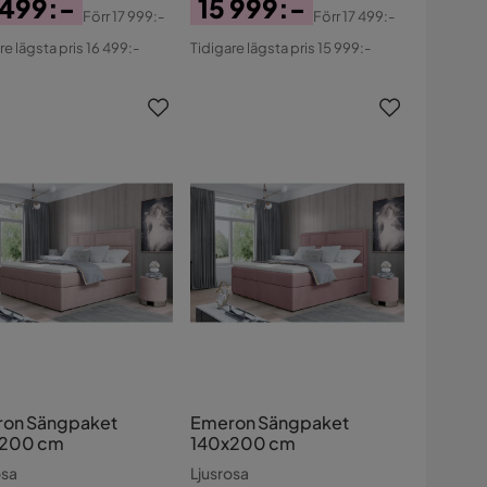
 499:-
15 999:-
Förr
17 999:-
Förr
17 499:-
s
ginal
Pris
Original
re lägsta pris 16 499:-
Tidigare lägsta pris 15 999:-
s
Pris
on Sängpaket
Emeron Sängpaket
x200 cm
140x200 cm
osa
Ljusrosa