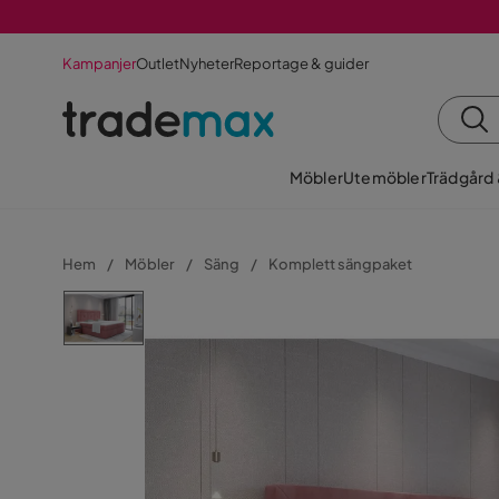
Kampanjer
Outlet
Nyheter
Reportage & guider
Möbler
Utemöbler
Trädgård
Hem
Möbler
Säng
Komplett sängpaket