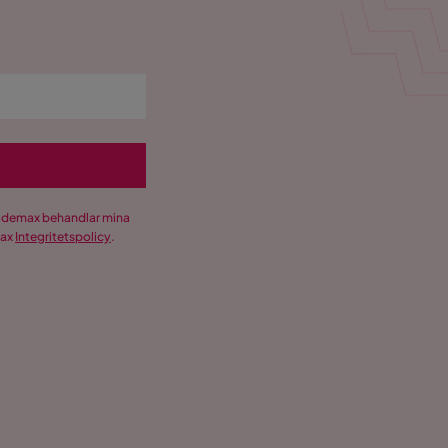
Trademax behandlar mina
max
Integritetspolicy
.