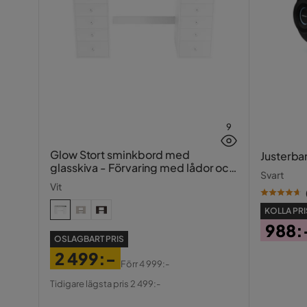
9
Glow Stort sminkbord med
Justerba
glasskiva - Förvaring med lådor och
Svart
fack 120 cm
Vit
KOLLA PRI
988:
OSLAGBART PRIS
Pris
2 499:-
Förr
4 999:-
Pris
Original
Tidigare lägsta pris 2 499:-
Pris