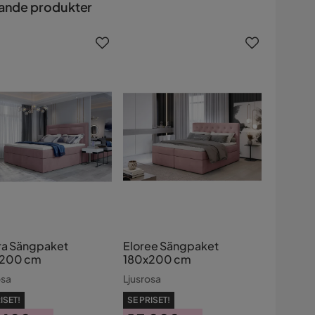
ande produkter
ra Sängpaket
Eloree Sängpaket
x200 cm
180x200 cm
osa
Ljusrosa
ISET!
SE PRISET!