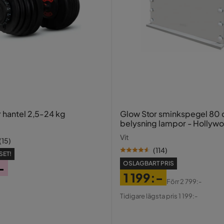
r hantel 2,5-24 kg
Glow Stor sminkspegel 80
belysning lampor - Hollyw
spegel med USB-charging
Vit
(
15
)
(
114
)
SET!
OSLAGBART PRIS
-
1 199:-
Förr
2 799:-
Pris
Original
Tidigare lägsta pris 1 199:-
Pris