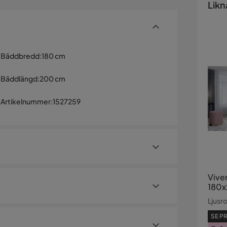
Likn
Bäddbredd
:
180 cm
Bäddlängd
:
200 cm
Artikelnummer
:
1527259
Vive
180
Ljusr
SE PR