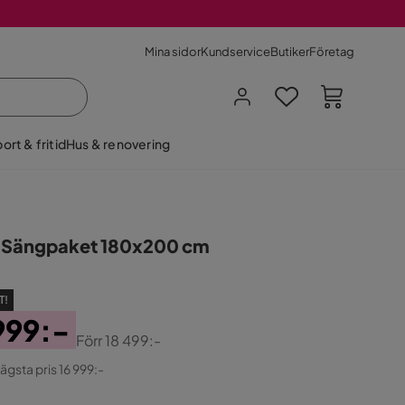
Mina sidor
Kundservice
Butiker
Företag
ort & fritid
Hus & renovering
a Sängpaket 180x200 cm
T!
999:-
Förr
18 499:-
ginal
lägsta pris 16 999:-