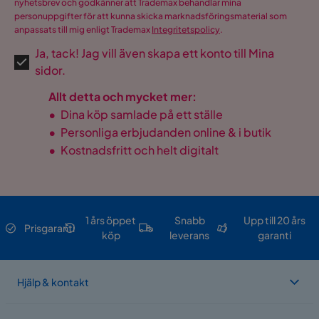
nyhetsbrev och godkänner att Trademax behandlar mina
personuppgifter för att kunna skicka marknadsföringsmaterial som
anpassats till mig enligt Trademax
Integritetspolicy
.
Ja, tack! Jag vill även skapa ett konto till Mina
sidor.
Allt detta och mycket mer:
•
Dina köp samlade på ett ställe
•
Personliga erbjudanden online & i butik
•
Kostnadsfritt och helt digitalt
1 års öppet
Snabb
Upp till 20 års
Prisgaranti
köp
leverans
garanti
Hjälp & kontakt