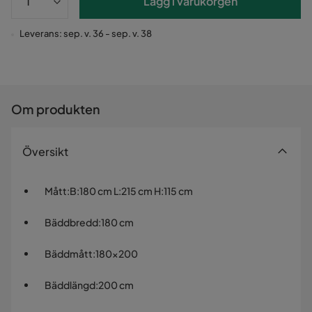
Lägg i varukorgen
Leverans: sep. v. 36 - sep. v. 38
Om produkten
Översikt
Mått
:
B:180 cm L:215 cm H:115 cm
Bäddbredd
:
180 cm
Bäddmått
:
180x200
Bäddlängd
:
200 cm