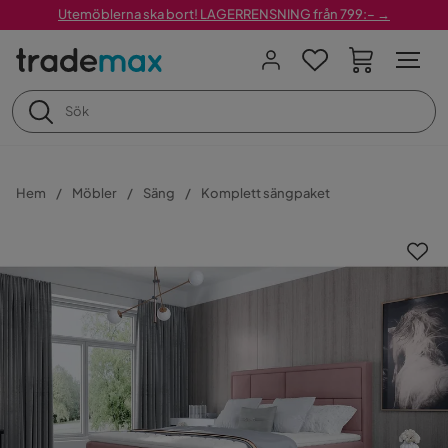
Utemöblerna ska bort! LAGERRENSNING från 799:– →
Hem
Möbler
Säng
Komplett sängpaket