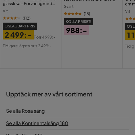
glasskiva - Förvaring med
cm m
Svart
lådor och fack 120 cm
Holl
Vit
Vit
USB-
(
15
)
(
112
)
KOLLA PRISET!
OSLAGBART PRIS
OSL
988:-
2 499:-
1 
Pris
Förr
4 999:-
Pris
Original
Pri
Or
Tidigare lägsta pris 2 499:-
Tidig
Pris
Pri
Upptäck mer av vårt sortiment
Se alla Rosa säng
Se alla Kontinentalsäng 180