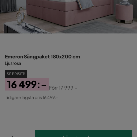
Emeron Sängpaket 180x200 cm
Ljusrosa
SE PRISET!
16 499:-
Förr
17 999:-
Pris
Original
Tidigare lägsta pris 16 499:-
Pris