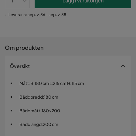
Lägg i varukorgen
Leverans: sep. v. 36 - sep. v. 38
Om produkten
Översikt
Mått
:
B:180 cm L:215 cm H:115 cm
Bäddbredd
:
180 cm
Bäddmått
:
180x200
Bäddlängd
:
200 cm