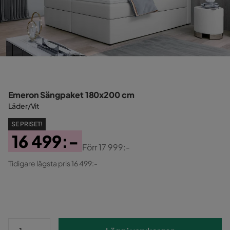
Emeron Sängpaket 180x200 cm
Läder/Vit
SE PRISET!
16 499:-
Förr
17 999:-
Pris
Original
Tidigare lägsta pris 16 499:-
Pris