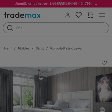
Utemöblerna ska bort! LAGERRENSNING från 799:– →
Hem
Möbler
Säng
Komplett sängpaket