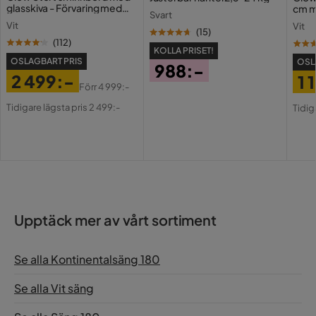
glasskiva - Förvaring med
cm m
Svart
lådor och fack 120 cm
Holl
Vit
Vit
USB-
(
15
)
(
112
)
KOLLA PRISET!
OSLAGBART PRIS
OSL
988:-
2 499:-
1 
Pris
Förr
4 999:-
Pris
Original
Pri
Or
Tidigare lägsta pris 2 499:-
Tidig
Pris
Pri
Upptäck mer av vårt sortiment
Se alla Kontinentalsäng 180
Se alla Vit säng