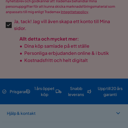
nyhetsbrev och godkänner att Trademax behandlar mina
personuppgifter för att kunna skicka marknadsföringsmaterial som
anpassats till mig enligt Trademax
Integritetspolicy
.
Ja, tack! Jag vill även skapa ett konto till Mina
sidor.
Allt detta och mycket mer:
•
Dina köp samlade på ett ställe
•
Personliga erbjudanden online & i butik
•
Kostnadsfritt och helt digitalt
1 års öppet
Snabb
Upp till 20 års
Prisgaranti
köp
leverans
garanti
Hjälp & kontakt