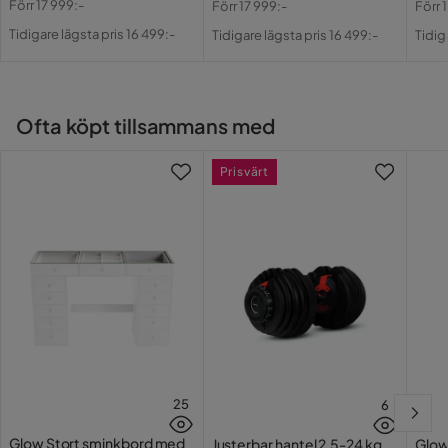
Förr
17 999:-
Förr
17 999:-
Förr
Pris
Original
Pris
Original
Pri
Or
Tidigare lägsta pris 16 499:-
Tidigare lägsta pris 16 499:-
Tidig
Övrigt
Pris
Pris
Pri
Utseende
Läder
Ofta köpt tillsammans med
Form
Rektangulär
Färgnamn
Vit
Prisvärt
Reglerbar
Nej
Färg
Vit
Serie
Emeron
25
6
Glow Stort sminkbord med
Justerbar hantel 2,5-24 kg
Glow