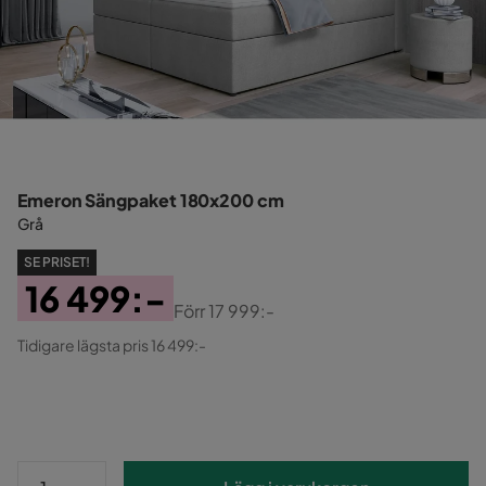
Emeron Sängpaket 180x200 cm
Grå
SE PRISET!
16 499:-
Förr
17 999:-
Pris
Original
Tidigare lägsta pris 16 499:-
Pris