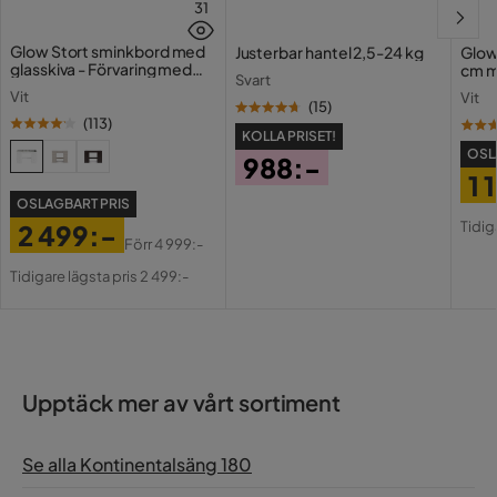
31
Glow Stort sminkbord med
Justerbar hantel 2,5-24 kg
Glow
glasskiva - Förvaring med
cm m
Svart
lådor och fack 120 cm
Holl
Vit
Vit
USB-
(
15
)
(
113
)
KOLLA PRISET!
OSL
988:-
1 
Pris
OSLAGBART PRIS
Pri
Or
Tidig
2 499:-
Pri
Förr
4 999:-
Pris
Original
Tidigare lägsta pris 2 499:-
Pris
Upptäck mer av vårt sortiment
Se alla Kontinentalsäng 180