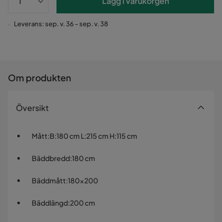
Lägg i varukorgen
Leverans: sep. v. 36 - sep. v. 38
Om produkten
Översikt
Mått
:
B:180 cm L:215 cm H:115 cm
Bäddbredd
:
180 cm
Bäddmått
:
180x200
Bäddlängd
:
200 cm