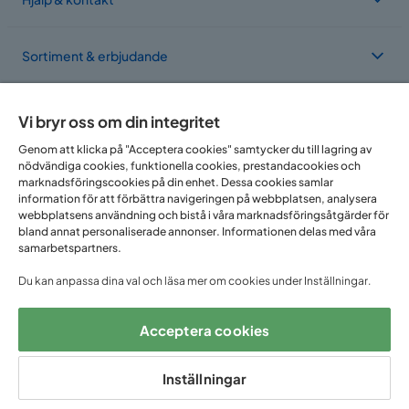
Sortiment & erbjudande
Om Trademax
Vi bryr oss om din integritet
Genom att klicka på "Acceptera cookies" samtycker du till lagring av
nödvändiga cookies, funktionella cookies, prestandacookies och
Vi finns i flera länder
marknadsföringscookies på din enhet. Dessa cookies samlar
information för att förbättra navigeringen på webbplatsen, analysera
webbplatsens användning och bistå i våra marknadsföringsåtgärder för
bland annat personaliserade annonser. Informationen delas med våra
samarbetspartners.
Du kan anpassa dina val och läsa mer om cookies under Inställningar.
Acceptera cookies
Följ oss på:
Inställningar
Copyright © 2025 Home Furnishing Nordic AB