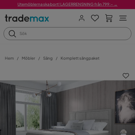
Utemöblerna ska bort! LAGERRENSNING från 799:– →
Hem
Möbler
Säng
Komplett sängpaket