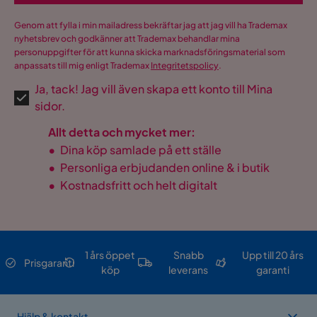
Genom att fylla i min mailadress bekräftar jag att jag vill ha Trademax
nyhetsbrev och godkänner att Trademax behandlar mina
personuppgifter för att kunna skicka marknadsföringsmaterial som
anpassats till mig enligt Trademax
Integritetspolicy
.
Ja, tack! Jag vill även skapa ett konto till Mina
sidor.
Allt detta och mycket mer:
•
Dina köp samlade på ett ställe
•
Personliga erbjudanden online & i butik
•
Kostnadsfritt och helt digitalt
1 års öppet
Snabb
Upp till 20 års
Prisgaranti
köp
leverans
garanti
Hjälp & kontakt