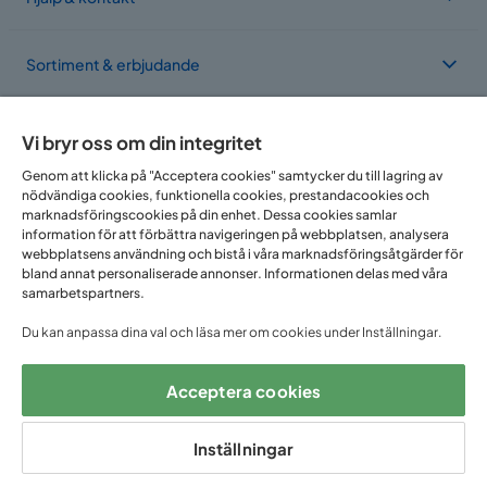
Sortiment & erbjudande
Om Trademax
Vi bryr oss om din integritet
Genom att klicka på "Acceptera cookies" samtycker du till lagring av
nödvändiga cookies, funktionella cookies, prestandacookies och
Vi finns i flera länder
marknadsföringscookies på din enhet. Dessa cookies samlar
information för att förbättra navigeringen på webbplatsen, analysera
webbplatsens användning och bistå i våra marknadsföringsåtgärder för
bland annat personaliserade annonser. Informationen delas med våra
samarbetspartners.
Du kan anpassa dina val och läsa mer om cookies under Inställningar.
Acceptera cookies
Följ oss på:
Inställningar
Copyright © 2025 Home Furnishing Nordic AB