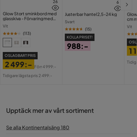
26
6
Glow Stort sminkbord med
Justerbar hantel 2,5-24 kg
Glow
glasskiva - Förvaring med
cm m
Svart
lådor och fack 120 cm
Holl
Vit
Vit
USB-
(
15
)
(
113
)
KOLLA PRISET!
OSL
988:-
1 
Pris
OSLAGBART PRIS
Pri
Or
Tidig
2 499:-
Pri
Förr
4 999:-
Pris
Original
Tidigare lägsta pris 2 499:-
Pris
Upptäck mer av vårt sortiment
Se alla Kontinentalsäng 180