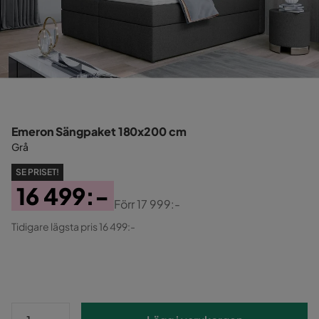
Emeron Sängpaket 180x200 cm
Grå
SE PRISET!
16 499:-
Förr
17 999:-
Pris
Original
Tidigare lägsta pris 16 499:-
Pris