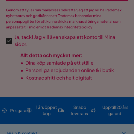
Genom att fylla i min mailadress bekräftar jag att jag vill ha Trademax
nyhetsbrev och godkänner att Trademax behandlar mina
personuppgifter för att kunna skicka marknadsföringsmaterial som
anpassats till mig enligt Trademax
Integritetspolicy
.
Ja, tack! Jag vill även skapa ett konto till Mina
sidor.
Allt detta och mycket mer:
•
Dina köp samlade på ett ställe
•
Personliga erbjudanden online & i butik
•
Kostnadsfritt och helt digitalt
1 års öppet
Snabb
Upp till 20 års
Prisgaranti
köp
leverans
garanti
Hjälp & kontakt