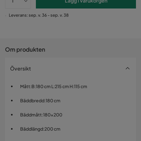
Lägg i varukorgen
Leverans: sep. v. 36 - sep. v. 38
Om produkten
Översikt
Mått
:
B:180 cm L:215 cm H:115 cm
Bäddbredd
:
180 cm
Bäddmått
:
180x200
Bäddlängd
:
200 cm