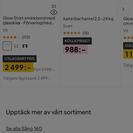
33
Glow Stort sminkbord med
Justerbar hantel 2,5-24 kg
Glow
glasskiva - Förvaring med
cm m
Svart
lådor och fack 120 cm
Holl
Vit
Vit
USB-
(
15
)
(
113
)
KOLLA PRISET!
OSL
988:-
1 
Pris
OSLAGBART PRIS
Pri
Or
Tidig
2 499:-
Pri
Förr
4 999:-
Pris
Original
Tidigare lägsta pris 2 499:-
Pris
Upptäck mer av vårt sortiment
Se alla Säng 160