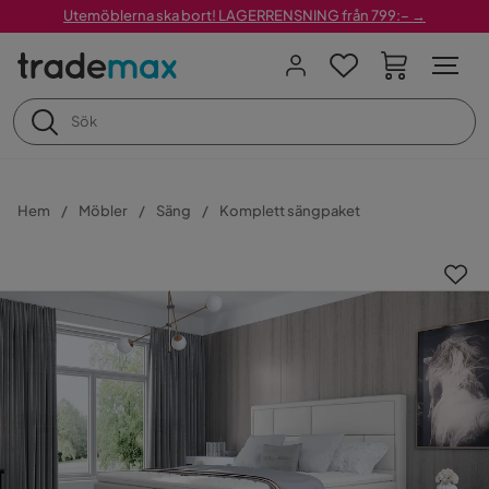
Utemöblerna ska bort! LAGERRENSNING från 799:– →
Hem
Möbler
Säng
Komplett sängpaket