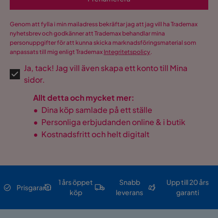
Genom att fylla i min mailadress bekräftar jag att jag vill ha Trademax
nyhetsbrev och godkänner att Trademax behandlar mina
personuppgifter för att kunna skicka marknadsföringsmaterial som
anpassats till mig enligt Trademax
Integritetspolicy
.
Ja, tack! Jag vill även skapa ett konto till Mina
sidor.
Allt detta och mycket mer:
•
Dina köp samlade på ett ställe
•
Personliga erbjudanden online & i butik
•
Kostnadsfritt och helt digitalt
1 års öppet
Snabb
Upp till 20 års
Prisgaranti
köp
leverans
garanti