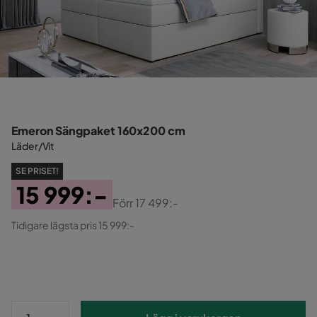
Emeron Sängpaket 160x200 cm
Läder/Vit
SE PRISET!
15 999:-
Förr
17 499:-
Pris
Original
Tidigare lägsta pris 15 999:-
Pris