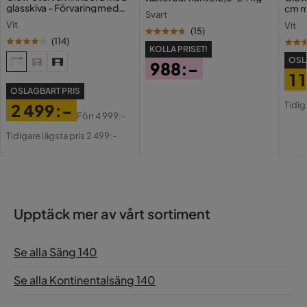
glasskiva - Förvaring med
cm m
Svart
lådor och fack 120 cm
Holl
Vit
Vit
USB-
(
15
)
(
114
)
KOLLA PRISET!
OSL
988:-
1 
Pris
OSLAGBART PRIS
Pri
Or
Tidig
2 499:-
Pri
Förr
4 999:-
Pris
Original
Tidigare lägsta pris 2 499:-
Pris
Upptäck mer av vårt sortiment
Se alla Säng 140
Se alla Kontinentalsäng 140