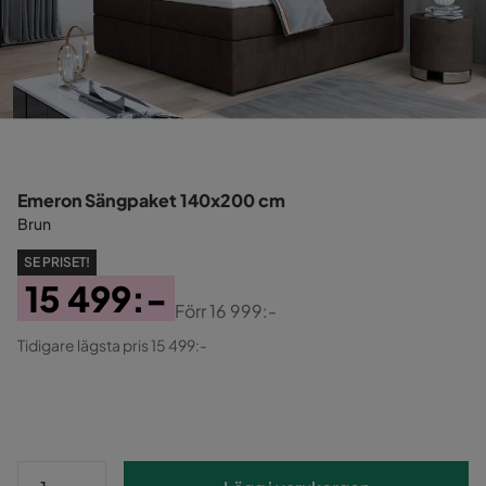
Emeron Sängpaket 140x200 cm
Brun
SE PRISET!
15 499:-
Förr
16 999:-
Pris
Original
Tidigare lägsta pris 15 499:-
Pris