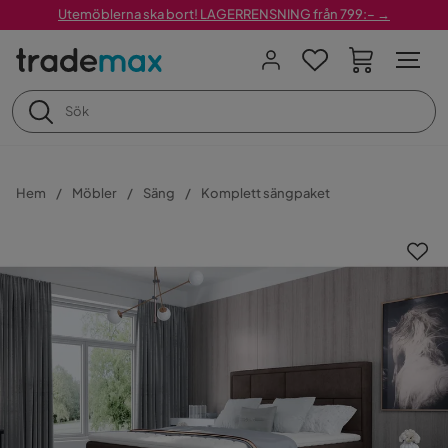
Utemöblerna ska bort! LAGERRENSNING från 799:– →
Hem
Möbler
Säng
Komplett sängpaket