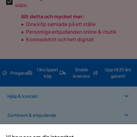
sidor.
Allt detta och mycket mer:
•
Dina köp samlade på ett ställe
•
Personliga erbjudanden online & i butik
•
Kostnadsfritt och helt digitalt
1 års öppet
Snabb
Upp till 20 års
Prisgaranti
köp
leverans
garanti
Hjälp & kontakt
Sortiment & erbjudande
Om Trademax