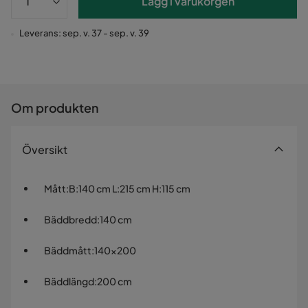
Lägg i varukorgen
Leverans: sep. v. 37 - sep. v. 39
Om produkten
Översikt
Mått
:
B:140 cm L:215 cm H:115 cm
Bäddbredd
:
140 cm
Bäddmått
:
140x200
Bäddlängd
:
200 cm