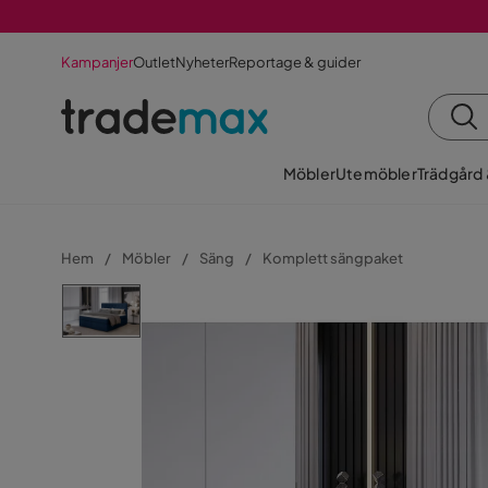
Kampanjer
Outlet
Nyheter
Reportage & guider
Möbler
Utemöbler
Trädgård
Hem
Möbler
Säng
Komplett sängpaket