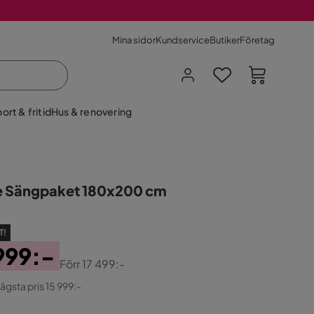
Mina sidor
Kundservice
Butiker
Företag
ort & fritid
Hus & renovering
e Sängpaket 180x200 cm
T!
999:-
Förr
17 499:-
ginal
lägsta pris 15 999:-