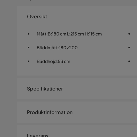
Översikt
Mått
:
B:180 cm L:215 cm H:115 cm
Bäddmått
:
180x200
Bäddhöjd
:
53 cm
Specifikationer
Artikelnummer:
1527114
Produktinformation
Storlek
Bäddbredd
180 cm
Leverans