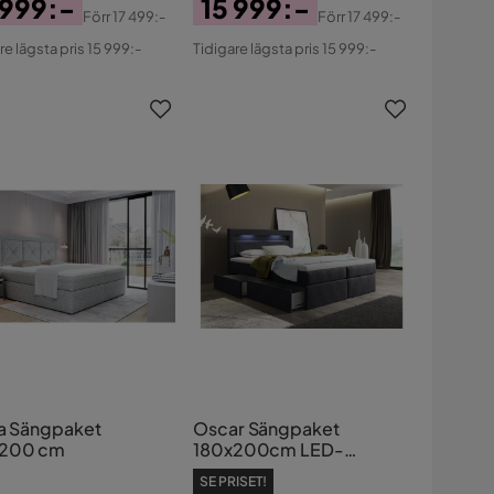
 999:-
15 999:-
Förr
17 499:-
Förr
17 499:-
s
ginal
Pris
Original
re lägsta pris 15 999:-
Tidigare lägsta pris 15 999:-
s
Pris
ia Sängpaket
Oscar Sängpaket
x200 cm
180x200cm LED-
belysning
SE PRISET!