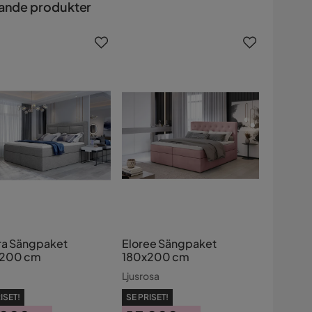
ande produkter
ra Sängpaket
Eloree Sängpaket
x200 cm
180x200 cm
Ljusrosa
ISET!
SE PRISET!