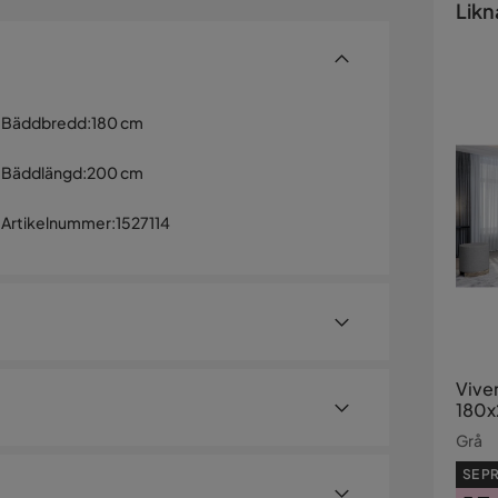
Likn
Bäddbredd
:
180 cm
Bäddlängd
:
200 cm
Artikelnummer
:
1527114
Vive
180
Grå
SE PR