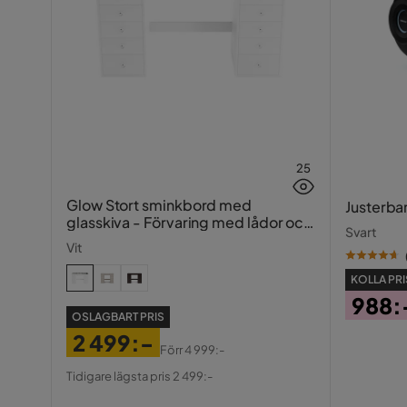
25
Glow Stort sminkbord med
Justerba
glasskiva - Förvaring med lådor och
Svart
fack 120 cm
Vit
KOLLA PRI
988:
OSLAGBART PRIS
Pris
2 499:-
Förr
4 999:-
Pris
Original
Tidigare lägsta pris 2 499:-
Pris