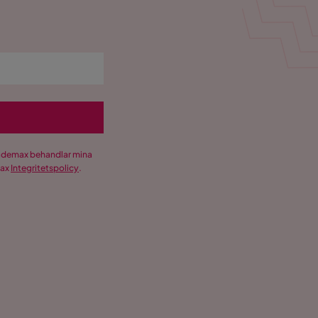
Trademax behandlar mina
max
Integritetspolicy
.