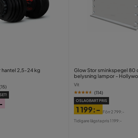
r hantel 2,5-24 kg
Glow Stor sminkspegel 80
belysning lampor - Hollyw
spegel med USB-charging
Vit
(
15
)
(
114
)
SET!
OSLAGBART PRIS
-
1 199:-
Förr
2 799:-
Pris
Original
Tidigare lägsta pris 1 199:-
Pris