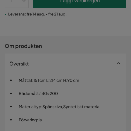
Lägg i varukorgen
Leverans: fre 14 aug. - fre 21 aug.
Om produkten
Översikt
Mått
:
B:151 cm L:214 cm H:90 cm
Bäddmått
:
140x200
Materialtyp
:
Spånskiva,Syntetiskt material
Förvaring
:
Ja