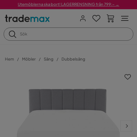
Utemöblerna ska bort! LAGERRENSNING från 799:– →
Hem
Möbler
Säng
Dubbelsäng