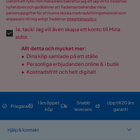
Genom att fylla i min mailadress bekräftar jag att jag vill ha Trademax
nyhetsbrev och godkänner att Trademax behandlar mina
personuppgifter för att kunna skicka marknadsföringsmaterial som
anpassats till mig enligt Trademax
Integritetspolicy
.
Ja, tack! Jag vill även skapa ett konto till Mina
sidor.
Allt detta och mycket mer:
•
Dina köp samlade på ett ställe
•
Personliga erbjudanden online & i butik
•
Kostnadsfritt och helt digitalt
1 års öppet
Snabb
Upp till 20 års
Prisgaranti
köp
leverans
garanti
Hjälp & kontakt