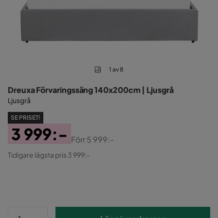
1 av 8
Dreuxa Förvaringssäng 140x200cm | Ljusgrå
Ljusgrå
SE PRISET!
3 999:-
Förr
5 999:-
Pris
Original
Tidigare lägsta pris 3 999:-
Pris