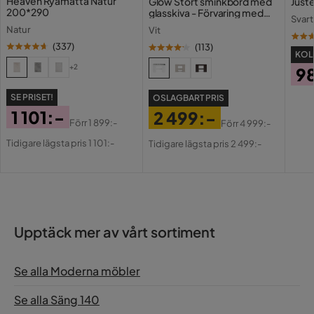
Heaven Ryamatta Natur
Glow Stort sminkbord med
Juste
200*290
glasskiva - Förvaring med
Svart
Underhållstips:
lådor och fack 120 cm
Natur
Vit
(
337
)
(
113
)
Polyester:
KOLL
+2
9
Pri
SE PRISET!
OSLAGBART PRIS
1 101:-
2 499:-
Förr
1 899:-
Förr
4 999:-
Pris
Original
Pris
Original
Tidigare lägsta pris 1 101:-
Tidigare lägsta pris 2 499:-
Pris
Pris
Upptäck mer av vårt sortiment
Se alla Moderna möbler
Se alla Säng 140