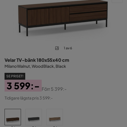
1 av 6
Velar TV-bänk 180x55x40 cm
Milano Walnut, Wood Black, Black
SE PRISET!
3 599:-
Förr
5 399:-
Pris
Original
Tidigare lägsta pris 3 599:-
Pris