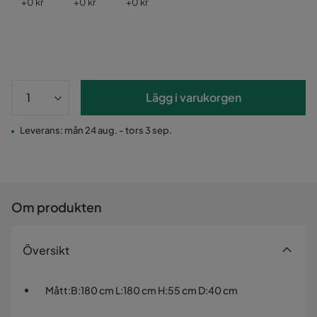
Pris
Pris
Pris
+
0 kr
+
0 kr
+
0 kr
Lägg i varukorgen
Leverans: mån 24 aug. - tors 3 sep.
Om produkten
Översikt
Mått
:
B:180 cm L:180 cm H:55 cm D:40 cm