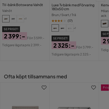
framöver.
Förvaring
Ja
TV-bänk Botswana Valnöt
Luxe Tv bänk med Förvaring
Kenv
180x50 cm
Valnöt
Milan
Brun / Svart / Trä
Övrigt
ack
+1
(
17
)
Max mått tv
65
+1
SE PRISET!
SE P
2 399:-
Färg
Brun,Svart
Förr
3 599:-
SE PRISET!
2 
Pris
Original
2 325:-
Tidigare lägsta pris 2 399:-
Pri
Or
Förr
3 799:-
Form
Rektangulär
Pris
Tidig
Pris
Original
Pri
Tidigare lägsta pris 2 325:-
Pris
Milano Walnut, Wood
Färgnamn
Black, Black
Utseende
modern
Ofta köpt tillsammans med
Stil
Modern
Pris
Serie
Velar