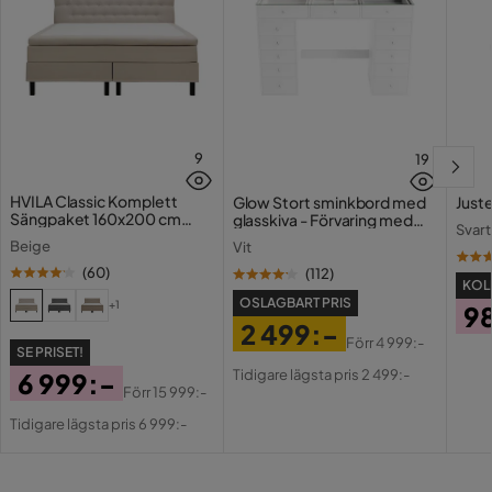
9
19
HVILA Classic Komplett
Glow Stort sminkbord med
Juste
Sängpaket 160x200 cm
glasskiva - Förvaring med
Svart
Kontinentalsäng med
lådor och fack 120 cm
Beige
Vit
diamant sänggavel
(
60
)
(
112
)
KOLL
OSLAGBART PRIS
+1
9
2 499:-
Pri
Förr
4 999:-
SE PRISET!
Pris
Original
Tidigare lägsta pris 2 499:-
6 999:-
Pris
Förr
15 999:-
Pris
Original
Tidigare lägsta pris 6 999:-
Pris