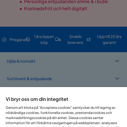
•
Personliga erbjudanden online & i butik
•
Kostnadsfritt och helt digitalt
1 års öppet
Snabb
Upp till 20 års
Prisgaranti
köp
leverans
garanti
Hjälp & kontakt
Sortiment & erbjudande
Om Trademax
Vi bryr oss om din integritet
Genom att klicka på "Acceptera cookies" samtycker du till lagring av
nödvändiga cookies, funktionella cookies, prestandacookies och
Vi finns i flera länder
marknadsföringscookies på din enhet. Dessa cookies samlar
information för att förbättra navigeringen på webbplatsen, analysera