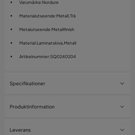
Varumärke
:
Nordure
Materialutseende
:
Metall,Trä
Metalutseende
:
Metallfinish
Material
:
Laminatskiva,Metall
Artikelnummer
:
SQ0240204
Specifikationer
Artikelnummer:
SQ0240204
Produktinformation
Storlek
Förvandla ditt vardagsrum med vår fantastiska Lorenza -
Höjd
55 cm
Milano Walnut, Wood Black TV-bänk. Denna vackert
Leverans
utformade möbel kombinerar kvalitetshantverk och
Bredd
180 cm