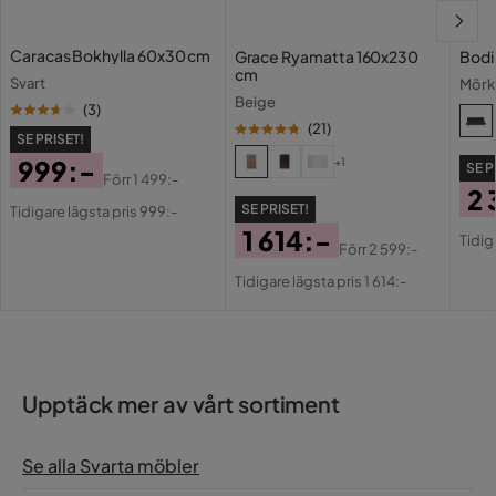
Caracas Bokhylla 60x30 cm
Grace Ryamatta 160x230
Bodi
cm
Svart
Mörk
Beige
(
3
)
(
21
)
SE PRISET!
999:-
+1
SE P
Förr
1 499:-
2 
Pris
Original
SE PRISET!
Tidigare lägsta pris 999:-
Pri
Or
Pris
1 614:-
Tidig
Förr
2 599:-
Pri
Pris
Original
Tidigare lägsta pris 1 614:-
Pris
Upptäck mer av vårt sortiment
Se alla Svarta möbler