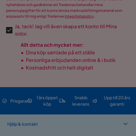
nyhetsbrev och godkänner att Trademax behandlar mina
personuppgifter för att kunna skicka marknadsföringsmaterial som
anpassats till mig enligt Trademax
Integritetspolicy
.
Ja, tack! Jag vill även skapa ett konto till Mina
sidor.
Allt detta och mycket mer:
•
Dina köp samlade på ett ställe
•
Personliga erbjudanden online & i butik
•
Kostnadsfritt och helt digitalt
1 års öppet
Snabb
Upp till 20 års
Prisgaranti
köp
leverans
garanti
Hjälp & kontakt