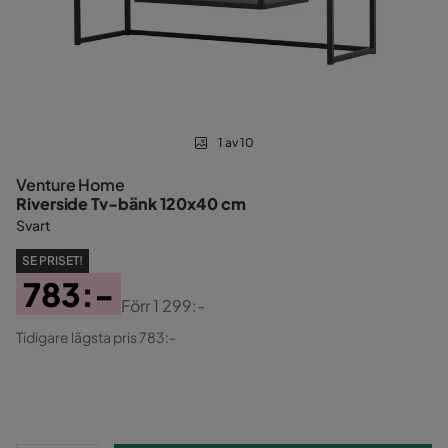
1 av 10
Venture Home
Riverside Tv-bänk 120x40 cm
Svart
SE PRISET!
783:-
Förr
1 299:-
Pris
Original
Tidigare lägsta pris 783:-
Pris