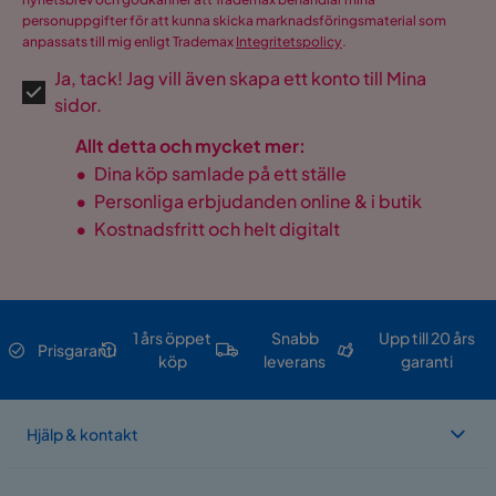
personuppgifter för att kunna skicka marknadsföringsmaterial som
anpassats till mig enligt Trademax
Integritetspolicy
.
Ja, tack! Jag vill även skapa ett konto till Mina
sidor.
Allt detta och mycket mer:
•
Dina köp samlade på ett ställe
•
Personliga erbjudanden online & i butik
•
Kostnadsfritt och helt digitalt
1 års öppet
Snabb
Upp till 20 års
Prisgaranti
köp
leverans
garanti
Hjälp & kontakt