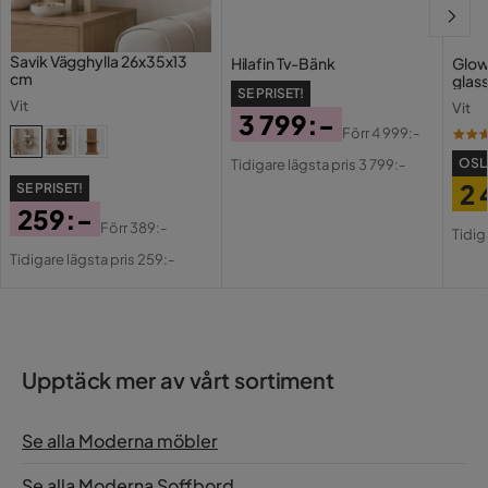
Savik Vägghylla 26x35x13
Hilafin Tv-Bänk
Glow
cm
glas
SE PRISET!
Vit
Vit
3 799:-
Förr
4 999:-
Pris
Original
OSL
Tidigare lägsta pris 3 799:-
Pris
2 
SE PRISET!
259:-
Pri
Or
Förr
389:-
Tidig
Pris
Original
Pri
Tidigare lägsta pris 259:-
Pris
Upptäck mer av vårt sortiment
Se alla Moderna möbler
Se alla Moderna Soffbord