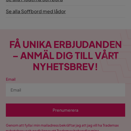
Se alla Soffbord med lådor
FÅ UNIKA ERBJUDANDEN
– ANMÄL DIG TILL VÅRT
NYHETSBREV!
Email
Prenumerera
Genom att fylla i min mailadress bekräftar jag att jag vill ha Trademax
nyhetsbrev och godkänner att Trademax behandlar mina