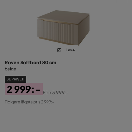
1 av 4
Roven Soffbord 80 cm
beige
SE PRISET!
2 999:-
Förr
3 999:-
Pris
Original
Tidigare lägsta pris 2 999:-
Pris