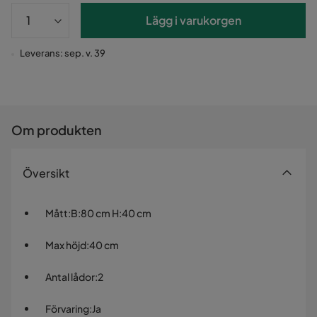
Lägg i varukorgen
Leverans: sep. v. 39
Om produkten
Översikt
Mått
:
B:80 cm H:40 cm
Max höjd
:
40 cm
Antal lådor
:
2
Förvaring
:
Ja