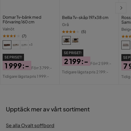
Domar Tv-bänk med
Bellia Tv-skåp 197x38 cm
Rossi
Förvaring 160 cm
Samm
Grå
Valnöt
Beig
(
5
)
(
7
)
+3
SE PRISET!
SE PRISET!
SE P
2 199:-
1 999:-
Förr
2 599:-
7 
Pris
Original
Förr
3 799:-
Pris
Original
Tidigare lägsta pris 2 199:-
Pri
Or
Pris
Tidigare lägsta pris 1 999:-
Tidig
Pris
Pri
Upptäck mer av vårt sortiment
Se alla Ovalt soffbord