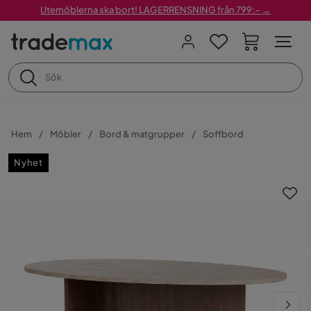
Utemöblerna ska bort! LAGERRENSNING från 799:– →
Hem
Möbler
Bord & matgrupper
Soffbord
Nyhet