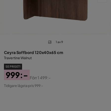
1 av 9
Ceyra Soffbord 120x40x65 cm
Travertine Walnut
SE PRISET!
999:-
Förr
1 499:-
Pris
Original
Tidigare lägsta pris 999:-
Pris