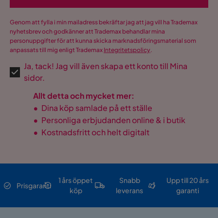
Genom att fylla i min mailadress bekräftar jag att jag vill ha Trademax
nyhetsbrev och godkänner att Trademax behandlar mina
personuppgifter för att kunna skicka marknadsföringsmaterial som
anpassats till mig enligt Trademax
Integritetspolicy
.
Ja, tack! Jag vill även skapa ett konto till Mina
sidor.
Allt detta och mycket mer:
•
Dina köp samlade på ett ställe
•
Personliga erbjudanden online & i butik
•
Kostnadsfritt och helt digitalt
1 års öppet
Snabb
Upp till 20 års
Prisgaranti
köp
leverans
garanti