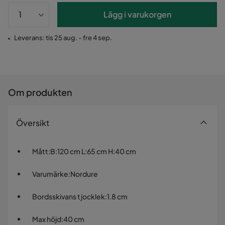
Lägg i varukorgen
Leverans: tis 25 aug. - fre 4 sep.
Om produkten
Översikt
Mått
:
B:120 cm L:65 cm H:40 cm
Varumärke
:
Nordure
Bordsskivans tjocklek
:
1.8 cm
Max höjd
:
40 cm