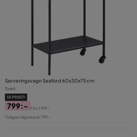
Serveringsvagn Seaford 60x30x75 cm
Svart
SE PRISET!
799:-
Förr
1 199:-
Pris
Original
Tidigare lägsta pris 799:-
Pris