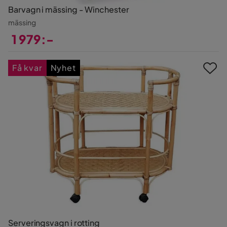
Barvagn i mässing - Winchester
mässing
1 979:-
Pris
Få kvar
Nyhet
Serveringsvagn i rotting