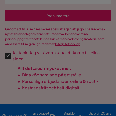
Prenumerera
Genom att fylla i min mailadress bekräftar jag att jag vill ha Trademax
nyhetsbrev och godkänner att Trademax behandlar mina
personuppgifter för att kunna skicka marknadsföringsmaterial som
anpassats till mig enligt Trademax
Integritetspolicy
.
Ja, tack! Jag vill även skapa ett konto till Mina
sidor.
Allt detta och mycket mer:
•
Dina köp samlade på ett ställe
•
Personliga erbjudanden online & i butik
•
Kostnadsfritt och helt digitalt
1 års öppet
Snabb
Upp till 20 års
Prisgaranti