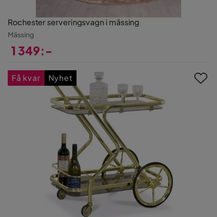
Rochester serveringsvagn i mässing
Mässing
1 349:-
Pris
Få kvar
Nyhet