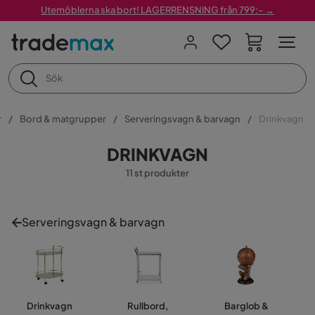
Utemöblerna ska bort! LAGERRENSNING från 799:– →
r
Bord & matgrupper
Serveringsvagn & barvagn
Drinkvagn
DRINKVAGN
11 st produkter
Serveringsvagn & barvagn
Drinkvagn
Rullbord,
Barglob &