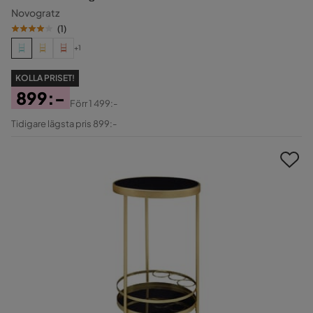
Novogratz
(
1
)
+1
KOLLA PRISET!
899:-
Förr
1 499:-
Pris
Original
Tidigare lägsta pris 899:-
Pris