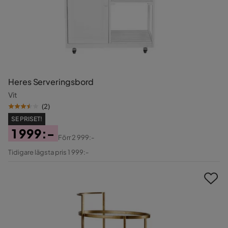
Heres Serveringsbord
Vit
(
2
)
SE PRISET!
1 999:-
Förr
2 999:-
Pris
Original
Tidigare lägsta pris 1 999:-
Pris