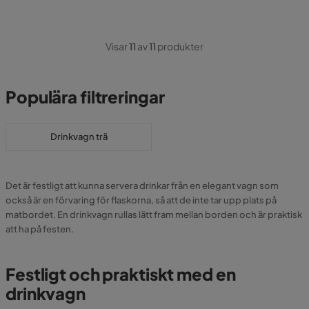
Visar
11
av
11
produkter
Populära filtreringar
Drinkvagn trä
Det är festligt att kunna servera drinkar från en elegant vagn som
också är en förvaring för flaskorna, så att de inte tar upp plats på
matbordet. En drinkvagn rullas lätt fram mellan borden och är praktisk
att ha på festen.
Festligt och praktiskt med en
drinkvagn