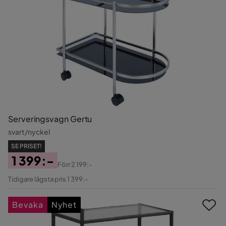
Serveringsvagn Gertu
svart/nyckel
SE PRISET!
1 399:-
Förr
2 199:-
Pris
Original
Tidigare lägsta pris 1 399:-
Pris
Bevaka
Nyhet