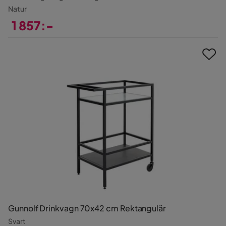
Natur
1 857:-
Pris
Gunnolf Drinkvagn 70x42 cm Rektangulär
Svart