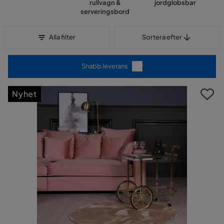
rullvagn &
jordglobsbar
serveringsbord
Sortera efter
Alla filter
Sortera efter
Snabb leverans
Nyhet