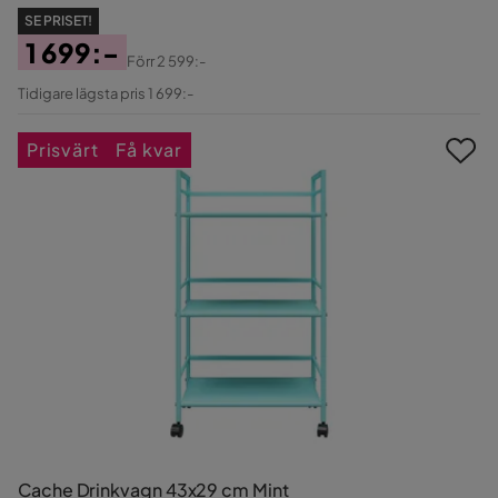
SE PRISET!
1 699:-
Förr
2 599:-
Pris
Original
Tidigare lägsta pris 1 699:-
Pris
Prisvärt
Få kvar
Cache Drinkvagn 43x29 cm Mint