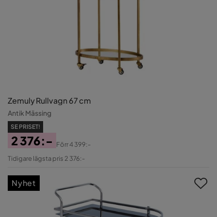
Zemuly Rullvagn 67 cm
Antik Mässing
SE PRISET!
2 376:-
Förr
4 399:-
Pris
Original
Tidigare lägsta pris 2 376:-
Pris
Nyhet