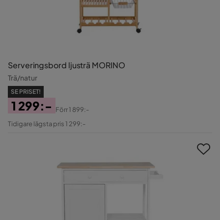
Serveringsbord ljusträ MORINO
Trä/natur
SE PRISET!
1 299:-
Förr
1 899:-
Pris
Original
Tidigare lägsta pris 1 299:-
Pris