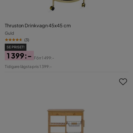
Thruston Drinkvagn 45x45 cm
Guld
(
3
)
SE PRISET!
1 399:-
Förr
1 499:-
Pris
Original
Tidigare lägsta pris 1 399:-
Pris