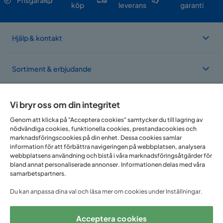
köp
leverans
garanti
Hjälp & kontakt
Sortiment & erbjudande
Om Trademax
Vi bryr oss om din integritet
Genom att klicka på "Acceptera cookies" samtycker du till lagring av
nödvändiga cookies, funktionella cookies, prestandacookies och
Vi finns i flera länder
marknadsföringscookies på din enhet. Dessa cookies samlar
information för att förbättra navigeringen på webbplatsen, analysera
webbplatsens användning och bistå i våra marknadsföringsåtgärder för
bland annat personaliserade annonser. Informationen delas med våra
samarbetspartners.
Du kan anpassa dina val och läsa mer om cookies under Inställningar.
Acceptera cookies