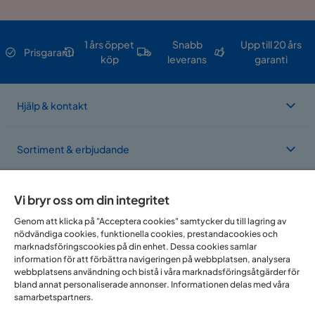
1 års öppet
Snabb
Upp till 20 års
Prisgaranti
köp
leverans
garanti
Hjälp & kontakt
Sortiment & erbjudande
Om Trademax
Vi bryr oss om din integritet
Genom att klicka på "Acceptera cookies" samtycker du till lagring av
nödvändiga cookies, funktionella cookies, prestandacookies och
Vi finns i flera länder
marknadsföringscookies på din enhet. Dessa cookies samlar
information för att förbättra navigeringen på webbplatsen, analysera
webbplatsens användning och bistå i våra marknadsföringsåtgärder för
bland annat personaliserade annonser. Informationen delas med våra
samarbetspartners.