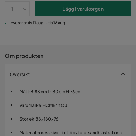
Lägg i varukorgen
Leverans: tis 11 aug. - tis 18 aug.
Om produkten
Översikt
Mått
:
B:88 cm L:180 cm H:76 cm
Varumärke
:
HOME4YOU
Storlek
:
88x180x76
Material bordsskiva
:
Limträ av furu, sandblästrat och