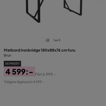
1 av 3
Matbord Ironbridge 180x88x76 cm furu
Brun
SE PRISET!
4 599:-
Förr
6 999:-
Pris
Original
Tidigare lägsta pris 4 599:-
Pris