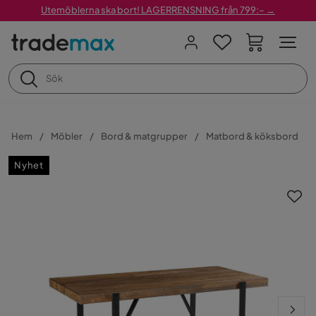
Utemöblerna ska bort! LAGERRENSNING från 799:– →
Hem
Möbler
Bord & matgrupper
Matbord & köksbord
Nyhet