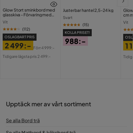
Glow Stort sminkbord med
Justerbar hantel 2,5-24 kg
Glow
Färg
Brun
glasskiva - Förvaring med
cm m
Svart
lådor och fack 120 cm
Holl
Vit
Vit
USB-
(
15
)
Serie
(
112
)
KOLLA PRISET!
OSLAGBART PRIS
OSL
988:-
2 499:-
1 
Pris
Förr
4 999:-
Pris
Original
Pri
Or
Tidigare lägsta pris 2 499:-
Tidig
Pris
Pri
Upptäck mer av vårt sortiment
Se alla Bord trä
Se alla Matbord & köksbord trä