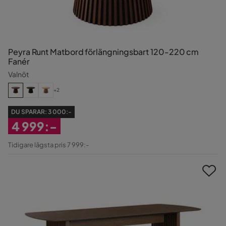
Peyra Runt Matbord förlängningsbart 120-220 cm
Fanér
Valnöt
+2
DU SPARAR:
3 000:-
4 999:-
Rabatterat
Tidigare lägsta pris 7 999:-
Pris