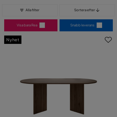
Sortera efter
Alla filter
Sortera efter
Visa bara Rea
Snabb leverans
Nyhet