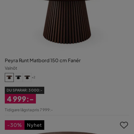
Peyra Runt Matbord 150 cm Fanér
Valnöt
+2
DU SPARAR:
3 000:-
4 999:-
Rabatterat
Tidigare lägsta pris 7 999:-
Pris
-30%
Nyhet