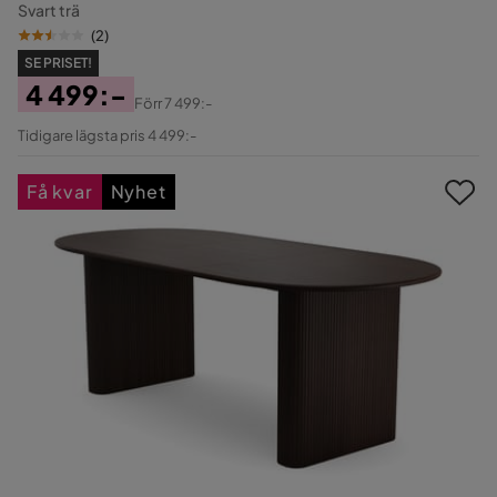
Svart trä
(
2
)
SE PRISET!
4 499:-
Förr
7 499:-
Pris
Original
Tidigare lägsta pris 4 499:-
Pris
Få kvar
Nyhet