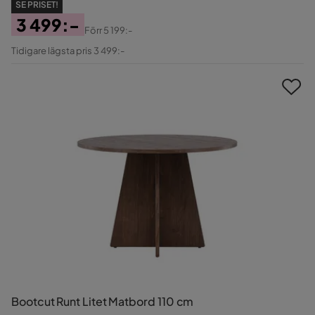
SE PRISET!
3 499:-
Förr
5 199:-
Pris
Original
Tidigare lägsta pris 3 499:-
Pris
Bootcut Runt Litet Matbord 110 cm