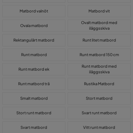
Matbord valnöt
Matbord vit
Ovalt matbord med
Ovala matbord
iläggsskiva
Rektangulärt matbord
Runt litet matbord
Runt matbord
Runt matbord 150 cm
Runt matbord med
Runt matbord ek
iläggsskiva
Runt matbord trä
Rustika Matbord
Smalt matbord
Stort matbord
Stort runt matbord
Svart runt matbord
Svart matbord
Vitt runt matbord