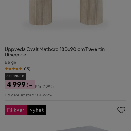
Uppveda Ovalt Matbord 180x90 cm Travertin
Utseende
Beige
(
15
)
SE PRISET!
4 999:-
Förr
7 999:-
Pris
Original
Tidigare lägsta pris 4 999:-
Pris
Få kvar
Nyhet