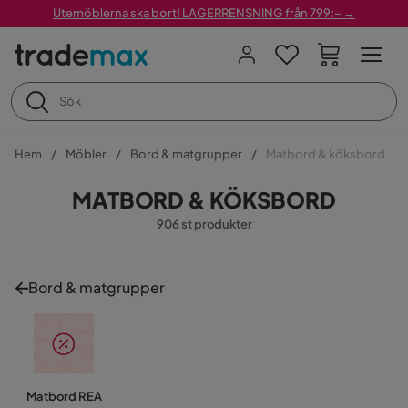
Utemöblerna ska bort! LAGERRENSNING från 799:– →
Hem
Möbler
Bord & matgrupper
Matbord & köksbord
MATBORD & KÖKSBORD
906 st produkter
Bord & matgrupper
Matbord REA