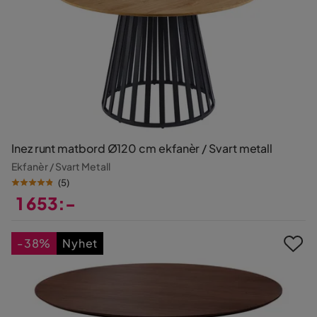
Inez runt matbord Ø120 cm ekfanèr / Svart metall
Ekfanèr / Svart Metall
(
5
)
1 653:-
Pris
-38%
Nyhet