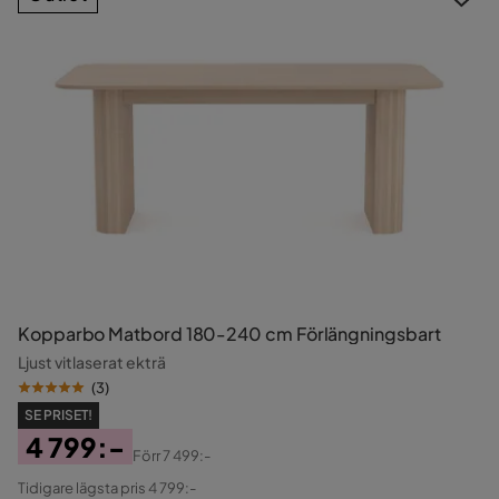
Kopparbo Matbord 180-240 cm Förlängningsbart
Ljust vitlaserat ekträ
(
3
)
SE PRISET!
4 799:-
Förr
7 499:-
Pris
Original
Tidigare lägsta pris 4 799:-