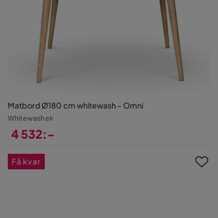
Matbord Ø180 cm whitewash - Omni
Whitewash ek
4 532:-
Pris
Få kvar