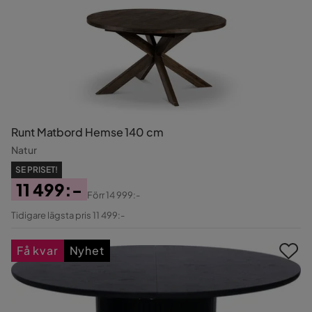
Runt Matbord Hemse 140 cm
Natur
SE PRISET!
11 499:-
Förr
14 999:-
Pris
Original
Tidigare lägsta pris 11 499:-
Pris
Få kvar
Nyhet