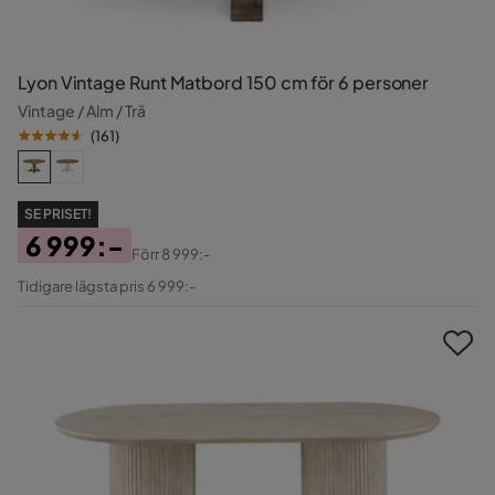
Lyon Vintage Runt Matbord 150 cm för 6 personer
Vintage / Alm / Trä
(
161
)
SE PRISET!
6 999:-
Förr
8 999:-
Pris
Original
Tidigare lägsta pris 6 999:-
Pris