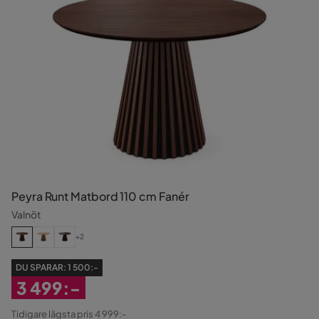
Peyra Runt Matbord 110 cm Fanér
Valnöt
+2
DU SPARAR:
1 500:-
3 499:-
Rabatterat
Tidigare lägsta pris 4 999:-