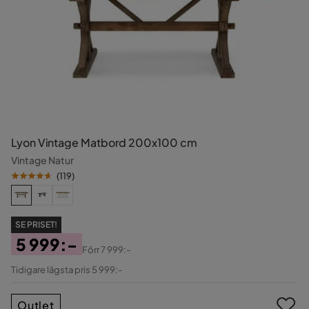
Lyon Vintage Matbord 200x100 cm
Vintage Natur
(
119
)
SE PRISET!
5 999:-
Förr
7 999:-
Pris
Original
Tidigare lägsta pris 5 999:-
Pris
Outlet