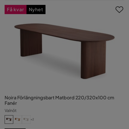
Pris
Få kvar
Nyhet
Noira Förlängningsbart Matbord 220/320x100 cm
Fanér
Valnöt
+2