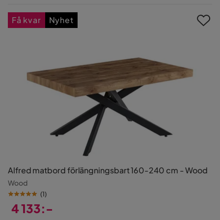
Pris
Få kvar
Nyhet
Alfred matbord förlängningsbart 160-240 cm - Wood
Wood
(
1
)
4 133:-