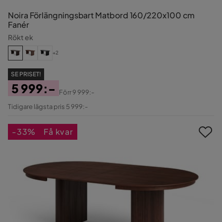
Noira Förlängningsbart Matbord 160/220x100 cm
Fanér
Rökt ek
+2
SE PRISET!
5 999:-
Förr
9 999:-
Pris
Original
Tidigare lägsta pris 5 999:-
Pris
-33%
Få kvar