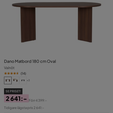
Dano Matbord 180 cm Oval
Valnöt
(
14
)
+3
SE PRISET!
2 641:-
Förr
4 399:-
Pris
Original
Tidigare lägsta pris 2 641:-
Pris