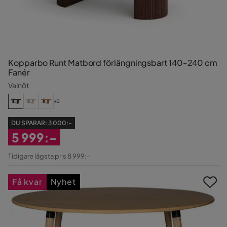
Kopparbo Runt Matbord förlängningsbart 140-240 cm
Fanér
Valnöt
+2
DU SPARAR:
3 000:-
5 999:-
Rabatterat
Tidigare lägsta pris 8 999:-
Pris
Få kvar
Nyhet