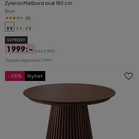
Zyleron Matbord oval 185 cm
Brun
(
5
)
SE PRISET!
1 999:-
Förr
2 999:-
Pris
Original
Tidigare lägsta pris 1 999:-
Pris
-38%
Nyhet