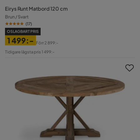
Eirys Runt Matbord 120 cm
Brun / Svart
(
17
)
OSLAGBART PRIS
1 499:-
Förr
2 899:-
Pris
Original
Tidigare lägsta pris 1 499:-
Pris