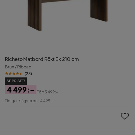
Richeto Matbord Rökt Ek 210 cm
Brun / Ribbad
(
23
)
SE PRISET!
4 499:-
Förr
5 499:-
Pris
Original
Tidigare lägsta pris 4 499:-
Pris