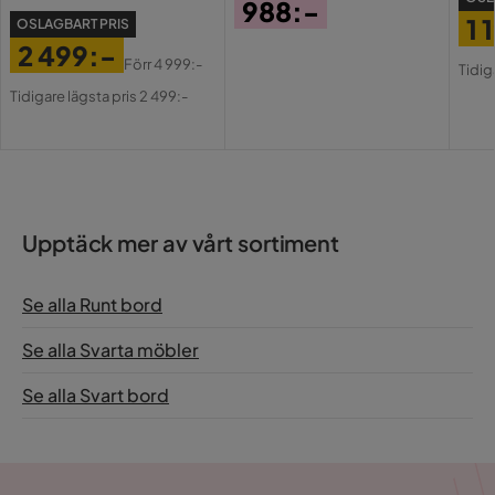
988:-
1 
OSLAGBART PRIS
Pris
2 499:-
Pri
Or
Förr
4 999:-
Tidig
Pris
Original
Pri
Tidigare lägsta pris 2 499:-
Pris
Upptäck mer av vårt sortiment
Se alla Runt bord
Se alla Svarta möbler
Se alla Svart bord