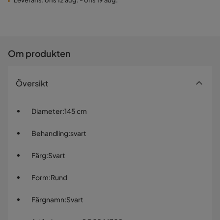
Leverans: ons 12 aug. - ons 19 aug.
Om produkten
Översikt
Diameter
:
145 cm
Behandling
:
svart
Färg
:
Svart
Form
:
Rund
Färgnamn
:
Svart