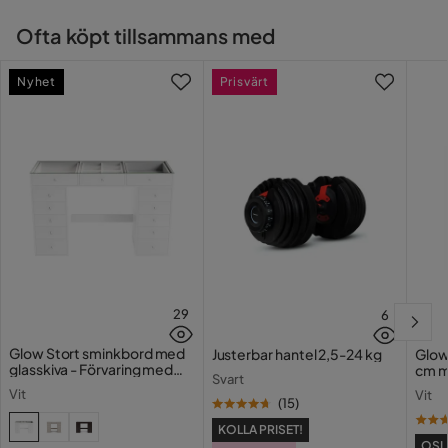
Ofta köpt tillsammans med
Nyhet
Prisvärt
29
6
Glow Stort sminkbord med
Justerbar hantel 2,5-24 kg
Glow
glasskiva - Förvaring med
cm m
Svart
lådor och fack 120 cm
Holl
Vit
Vit
USB-
(
15
)
KOLLA PRISET!
OSL