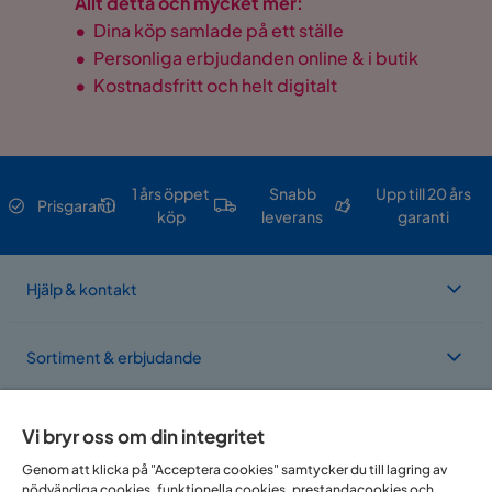
Allt detta och mycket mer:
•
Dina köp samlade på ett ställe
•
Personliga erbjudanden online & i butik
•
Kostnadsfritt och helt digitalt
1 års öppet
Snabb
Upp till 20 års
Prisgaranti
köp
leverans
garanti
Hjälp & kontakt
Sortiment & erbjudande
Om Trademax
Vi bryr oss om din integritet
Genom att klicka på "Acceptera cookies" samtycker du till lagring av
nödvändiga cookies, funktionella cookies, prestandacookies och