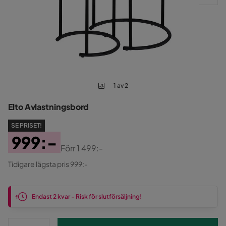
1 av 2
Elto Avlastningsbord
SE PRISET!
999:-
Förr
1 499:-
Pris
Original
Tidigare lägsta pris 999:-
Pris
Endast 2 kvar - Risk för slutförsäljning!