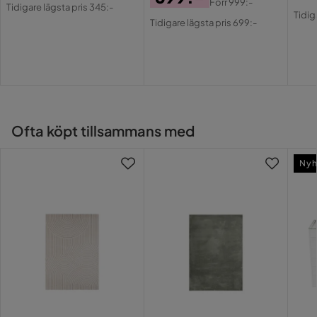
Pris
Original
Förr
999:-
Pri
Or
Tidigare lägsta pris 345:-
Pris
Original
Tidig
Pris
Tidigare lägsta pris 699:-
Pri
Pris
Ofta köpt tillsammans med
Nyh