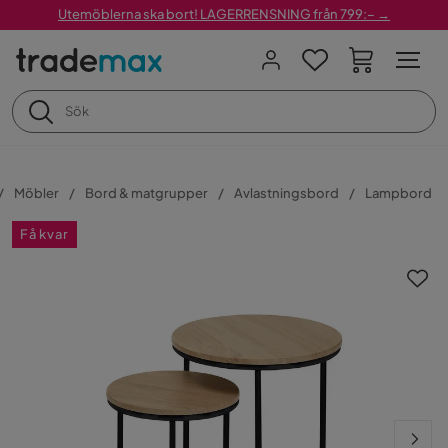
Utemöblerna ska bort! LAGERRENSNING från 799:– →
Möbler
Bord & matgrupper
Avlastningsbord
Lampbord
Få kvar