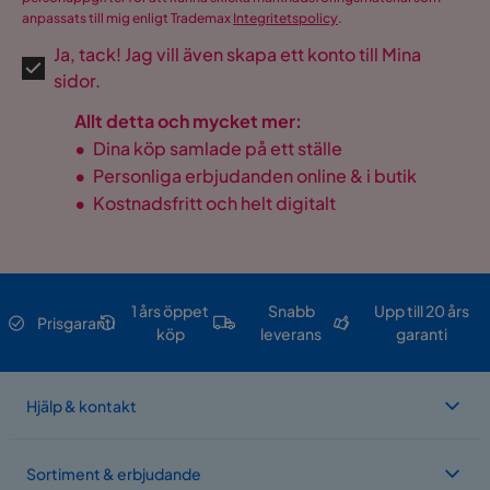
anpassats till mig enligt Trademax
Integritetspolicy
.
Ja, tack! Jag vill även skapa ett konto till Mina
sidor.
Allt detta och mycket mer:
•
Dina köp samlade på ett ställe
•
Personliga erbjudanden online & i butik
•
Kostnadsfritt och helt digitalt
1 års öppet
Snabb
Upp till 20 års
Prisgaranti
köp
leverans
garanti
Hjälp & kontakt
Sortiment & erbjudande