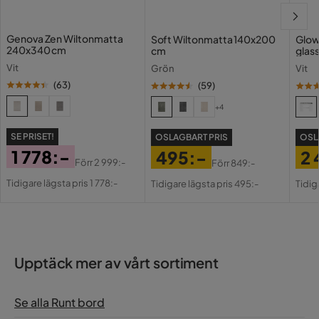
Genova Zen Wiltonmatta
Soft Wiltonmatta 140x200
Glow
240x340 cm
cm
glas
Vit
Grön
Vit
(
63
)
(
59
)
+4
SE PRISET!
OSLAGBART PRIS
OSL
1 778:-
495:-
2 
Förr
2 999:-
Förr
849:-
Pris
Original
Pris
Original
Pri
Or
Tidigare lägsta pris 1 778:-
Tidigare lägsta pris 495:-
Tidig
Pris
Pris
Pri
Upptäck mer av vårt sortiment
Se alla Runt bord