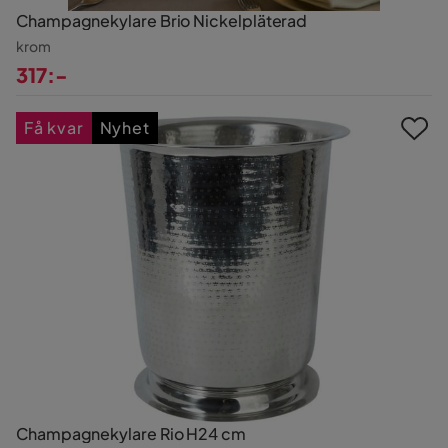
Champagnekylare Brio Nickelpläterad
krom
317:-
Pris
Få kvar
Nyhet
Champagnekylare Rio H24 cm