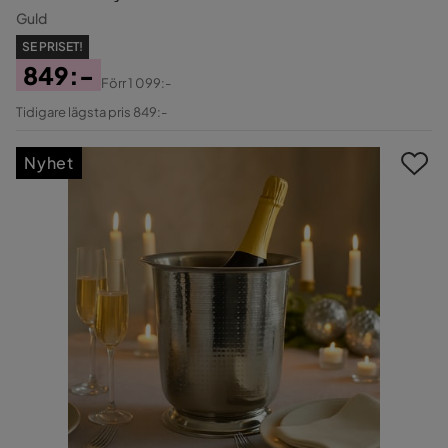
Guld
SE PRISET!
849:-
Förr
1 099:-
Pris
Original
Tidigare lägsta pris 849:-
Pris
Nyhet