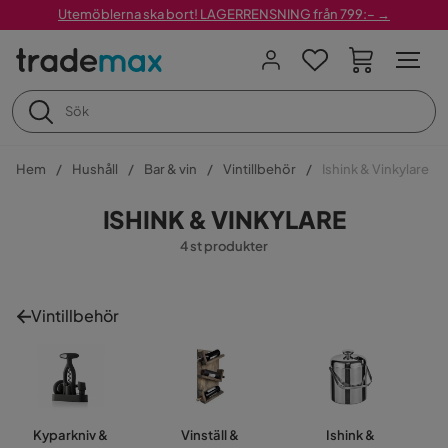
Utemöblerna ska bort! LAGERRENSNING från 799:– →
Hem
Hushåll
Bar & vin
Vintillbehör
Ishink & Vinkylare
ISHINK & VINKYLARE
4 st produkter
Vintillbehör
Kyparkniv &
Vinställ &
Ishink &