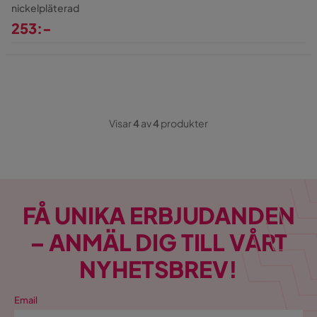
nickelpläterad
253:-
Pris
Visar
4
av
4
produkter
FÅ UNIKA ERBJUDANDEN
– ANMÄL DIG TILL VÅRT
NYHETSBREV!
Email