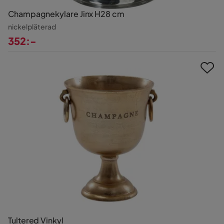
Champagnekylare Jinx H28 cm
nickelpläterad
352:-
Pris
Tultered Vinkyl