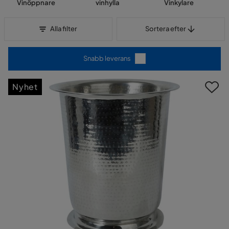
Vinöppnare
vinhylla
Vinkylare
Sortera efter
Alla filter
Sortera efter
Snabb leverans
Nyhet