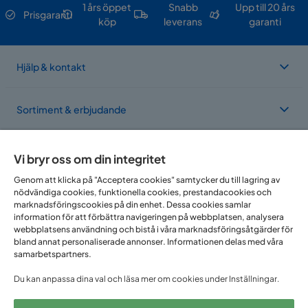
1 års öppet
Snabb
Upp till 20 års
Prisgaranti
köp
leverans
garanti
Hjälp & kontakt
Sortiment & erbjudande
Om Trademax
Vi bryr oss om din integritet
Genom att klicka på "Acceptera cookies" samtycker du till lagring av
nödvändiga cookies, funktionella cookies, prestandacookies och
Vi finns i flera länder
marknadsföringscookies på din enhet. Dessa cookies samlar
information för att förbättra navigeringen på webbplatsen, analysera
webbplatsens användning och bistå i våra marknadsföringsåtgärder för
bland annat personaliserade annonser. Informationen delas med våra
samarbetspartners.
Du kan anpassa dina val och läsa mer om cookies under Inställningar.